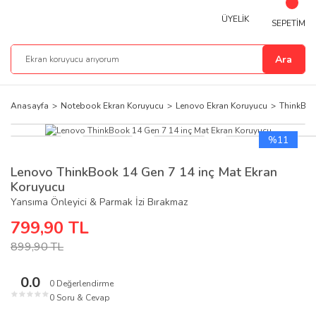
ÜYELİK
SEPETİM
Ara
Anasayfa
Notebook Ekran Koruyucu
Lenovo Ekran Koruyucu
ThinkBoo
%11
Lenovo ThinkBook 14 Gen 7 14 inç Mat Ekran
Koruyucu
Yansıma Önleyici & Parmak İzi Bırakmaz
799,90 TL
899,90 TL
0.0
0 Değerlendirme
★
★
★
★
★
0 Soru & Cevap