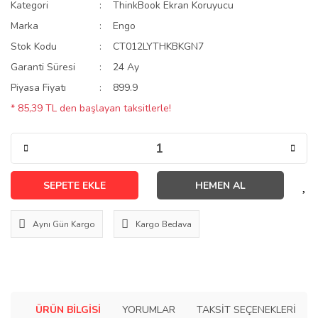
Kategori
ThinkBook Ekran Koruyucu
Marka
Engo
Stok Kodu
CT012LYTHKBKGN7
Garanti Süresi
24 Ay
Piyasa Fiyatı
899.9
* 85,39 TL den başlayan taksitlerle!
SEPETE EKLE
HEMEN AL
Aynı Gün Kargo
Kargo Bedava
ÜRÜN BILGISI
YORUMLAR
TAKSIT SEÇENEKLERI