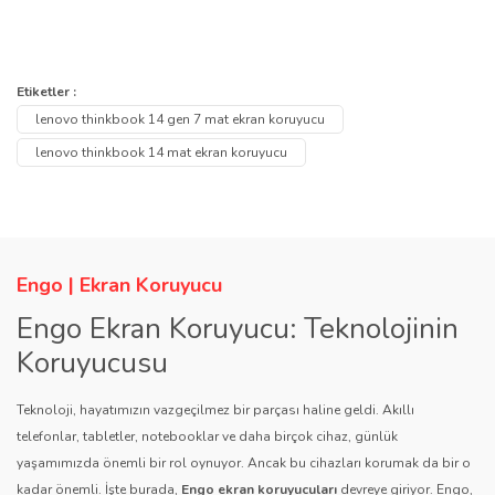
Bu ürünün fiyat bilgisi, resim, ürün açıklamalarında ve diğer
konularda yetersiz gördüğünüz noktaları öneri formunu kullanarak
Bu ürüne ilk yorumu siz yapın!
Etiketler :
Ürün hakkında henüz soru sorulmamış.
tarafımıza iletebilirsiniz.
lenovo thinkbook 14 gen 7 mat ekran koruyucu
Görüş ve önerileriniz için teşekkür ederiz.
Yorum Yaz
lenovo thinkbook 14 mat ekran koruyucu
Soru Sor
Ürün resmi kalitesiz, bozuk veya görüntülenemiyor.
Ürün açıklamasında eksik bilgiler bulunuyor.
Ürün bilgilerinde hatalar bulunuyor.
Engo | Ekran Koruyucu
Ürün fiyatı diğer sitelerden daha pahalı.
Engo Ekran Koruyucu: Teknolojinin
Bu ürüne benzer farklı alternatifler olmalı.
Koruyucusu
Teknoloji, hayatımızın vazgeçilmez bir parçası haline geldi. Akıllı
telefonlar, tabletler, notebooklar ve daha birçok cihaz, günlük
yaşamımızda önemli bir rol oynuyor. Ancak bu cihazları korumak da bir o
kadar önemli. İşte burada,
Engo ekran koruyucuları
devreye giriyor. Engo,