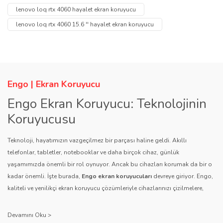
tarafımıza iletebilirsiniz.
lenovo loq rtx 4060 hayalet ekran koruyucu
Görüş ve önerileriniz için teşekkür ederiz.
Yorum Yaz
lenovo loq rtx 4060 15.6 '' hayalet ekran koruyucu
Soru Sor
Ürün resmi kalitesiz, bozuk veya görüntülenemiyor.
Ürün açıklamasında eksik bilgiler bulunuyor.
Ürün bilgilerinde hatalar bulunuyor.
Engo | Ekran Koruyucu
Ürün fiyatı diğer sitelerden daha pahalı.
Engo Ekran Koruyucu: Teknolojinin
Bu ürüne benzer farklı alternatifler olmalı.
Koruyucusu
Teknoloji, hayatımızın vazgeçilmez bir parçası haline geldi. Akıllı
telefonlar, tabletler, notebooklar ve daha birçok cihaz, günlük
yaşamımızda önemli bir rol oynuyor. Ancak bu cihazları korumak da bir o
kadar önemli. İşte burada,
Engo ekran koruyucuları
devreye giriyor. Engo,
Gönder
kaliteli ve yenilikçi ekran koruyucu çözümleriyle cihazlarınızı çizilmelere,
darbelere ve diğer dış etkenlere karşı koruyarak, uzun ömürlü bir kullanım
sağlıyor.