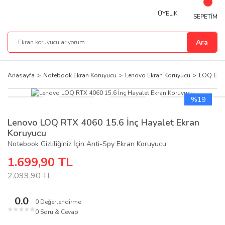
ÜYELİK
SEPETİM
Ara
Anasayfa
Notebook Ekran Koruyucu
Lenovo Ekran Koruyucu
LOQ Ekra
%19
Lenovo LOQ RTX 4060 15.6 İnç Hayalet Ekran
Koruyucu
Notebook Gizliliğiniz İçin Anti-Spy Ekran Koruyucu
1.699,90 TL
2.099,90 TL
0.0
0 Değerlendirme
★
★
★
★
★
0 Soru & Cevap