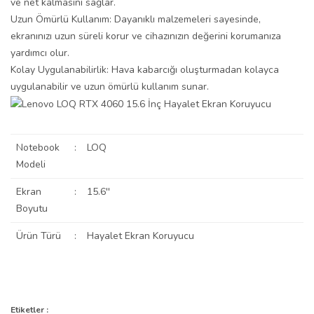
ve net kalmasını sağlar.
Uzun Ömürlü Kullanım: Dayanıklı malzemeleri sayesinde,
ekranınızı uzun süreli korur ve cihazınızın değerini korumanıza
yardımcı olur.
Kolay Uygulanabilirlik: Hava kabarcığı oluşturmadan kolayca
uygulanabilir ve uzun ömürlü kullanım sunar.
Notebook
:
LOQ
Modeli
Ekran
:
15.6''
Boyutu
Ürün Türü
:
Hayalet Ekran Koruyucu
Bu ürünün fiyat bilgisi, resim, ürün açıklamalarında ve diğer
konularda yetersiz gördüğünüz noktaları öneri formunu kullanarak
Bu ürüne ilk yorumu siz yapın!
Etiketler :
Ürün hakkında henüz soru sorulmamış.