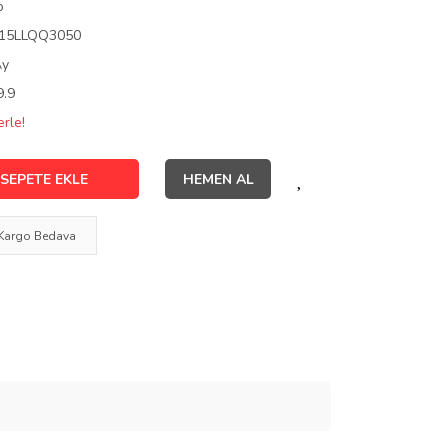
o
15LLQQ3050
Ay
9.9
rle!
SEPETE EKLE
HEMEN AL
Kargo Bedava