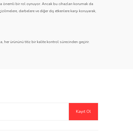
zda önemli bir rol oynuyor. Ancak bu cihazları korumak da
çizilmelere, darbelere ve diğer dış etkenlere karşı koruyarak,
 her ürününü titiz bir kalite kontrol sürecinden geçirir.
r
,
Hayalet (Anti-Spy)
,
Paperlike
,
Şeffaf TPU
ve
Mat TPU
timedya sistemlerinden dijital gösterge ekranlarına kadar her
Şeffaf ve mat seçeneklerle ekran netliğini artırırken, gizlilik
Kayıt Ol
erek kreatif kullanıcılar için harika bir çözüm sunar.