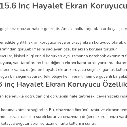
.6 inç Hayalet Ekran Koruyucu: 
eçilmez cihazlar haline gelmiştir. Ancak, halka açık alanlarda çalışırken g
llikle gizlilik ekran koruyucu veya anti-spy ekran koruyucu olarak da 
tarafından görülebilmesini sağlayan özel bir ekran koruma türüdür.
lar, kişisel bilgilerinizi korurken aynı zamanda notebook ekranınızı 
uyucu,
yan taraflardan bakıldığında ekranı karartarak, yanınızda duran k
eleriniz varsa, doğru bir hayalet ekran koruyucu seçmek, günlük kullanım
gun bir seçim yaparak, teknolojiyi hem verimli hem de güvenli bir şekild
inç Hayalet Ekran Koruyucu Özellikl
ıdan (genellikle doğrudan ön) görülebilir hale getirerek, çevrenizdeki in
r koruma katmanı sağlarlar. Bu, cihazınızın ömrünü uzatır ve ekranın tem
e, ekranınızı uzun süreli korur ve cihazınızın değerini korumanıza yardı
 kolayca uygulanabilir ve uzun ömürlü kullanım sunar.