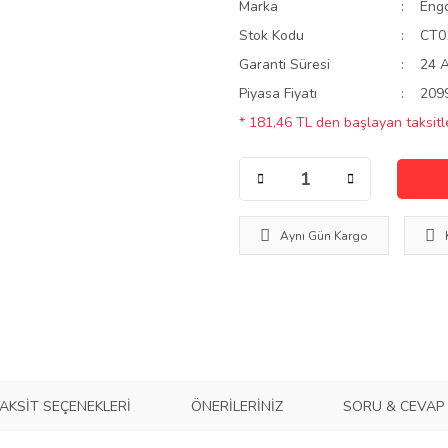
Marka
Eng
Stok Kodu
CT0
Garanti Süresi
24 
Piyasa Fiyatı
209
* 181,46 TL den başlayan taksitle
Aynı Gün Kargo
AKSIT SEÇENEKLERI
ÖNERILERINIZ
SORU & CEVAP