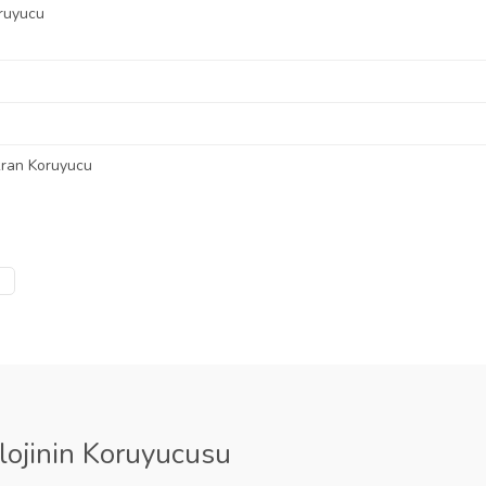
kran Koruyucu
 diğer konularda yetersiz gördüğünüz noktaları öneri formunu kullanarak tarafımı
Bu ürüne ilk yorumu siz yapın!
Ürün hakkında henüz soru sorulmamış.
Yorum Yaz
Soru Sor
lojinin Koruyucusu