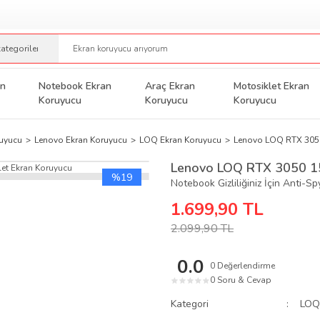
an
Notebook Ekran
Araç Ekran
Motosiklet Ekran
Koruyucu
Koruyucu
Koruyucu
uyucu
Lenovo Ekran Koruyucu
LOQ Ekran Koruyucu
Lenovo LOQ RTX 3050 
Lenovo LOQ RTX 3050 15
%19
Notebook Gizliliğiniz İçin Anti-S
1.699,90 TL
2.099,90 TL
0.0
0 Değerlendirme
0 Soru & Cevap
★
★
★
★
★
Kategori
LOQ