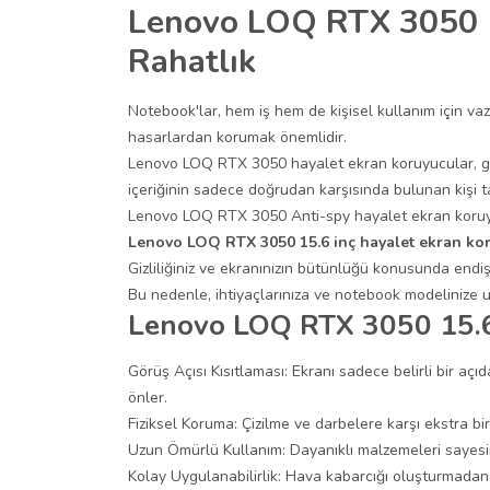
Lenovo LOQ RTX 3050 15
Rahatlık
Notebook'lar, hem iş hem de kişisel kullanım için vazg
hasarlardan korumak önemlidir.
Lenovo LOQ RTX 3050 hayalet ekran koruyucular, gene
içeriğinin sadece doğrudan karşısında bulunan kişi 
Lenovo LOQ RTX 3050 Anti-spy hayalet ekran koruyucu
Lenovo LOQ RTX 3050 15.6 inç hayalet ekran kor
Gizliliğiniz ve ekranınızın bütünlüğü konusunda endiş
Bu nedenle, ihtiyaçlarınıza ve notebook modelinize uy
Lenovo LOQ RTX 3050 15.6 
Görüş Açısı Kısıtlaması: Ekranı sadece belirli bir aç
önler.
Fiziksel Koruma: Çizilme ve darbelere karşı ekstra bi
Uzun Ömürlü Kullanım: Dayanıklı malzemeleri sayesind
Kolay Uygulanabilirlik: Hava kabarcığı oluşturmadan