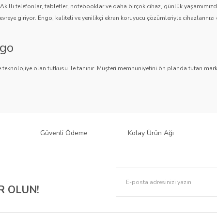
. Akıllı telefonlar, tabletler, notebooklar ve daha birçok cihaz, günlük yaşamımı
vreye giriyor. Engo, kaliteli ve yenilikçi ekran koruyucu çözümleriyle cihazlarınızı 
ngo
Gönder
 teknolojiye olan tutkusu ile tanınır. Müşteri memnuniyetini ön planda tutan marka,
ngo, teknolojiyi koruma konusunda güvenilir bir çözüm sunar.
an Koruyucuları
 bir ürün yelpazesi sunar.
Parlak Nano ekran koruyucular
,
Mat ekran koruyucula
 sağlar. Akıllı telefonlardan tabletlere, notebooklardan akıllı saatlere, araç mul
Güvenli Ödeme
Kolay Ürün Ağı
k: Engo Ekran Koruyucuları
lere karşı korurken, estetik tasarımıyla cihazınızın şıklığını korumaya yardımcı olur. 
 OLUN!
 gizliliğinizi de korur. Ayrıca, paperlike dokusuyla çizim ve yazma deneyimini geliştir
o