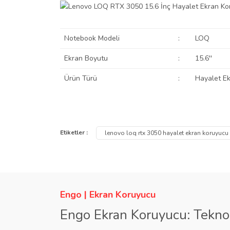
Notebook Modeli
:
LOQ
Ekran Boyutu
:
15.6''
Ürün Türü
:
Hayalet E
Bu ürünün fiyat bilgisi, resim, ürün açıklamalarında ve
Görüş ve önerileriniz için teşekkür ederiz.
Etiketler :
lenovo loq rtx 3050 hayalet ekran koruyucu
Ürün resmi kalitesiz, bozuk veya görüntülenemiyor.
Ürün açıklamasında eksik bilgiler bulunuyor.
Ürün bilgilerinde hatalar bulunuyor.
Engo | Ekran Koruyucu
Ürün fiyatı diğer sitelerden daha pahalı.
Engo Ekran Koruyucu: Tekno
Bu ürüne benzer farklı alternatifler olmalı.