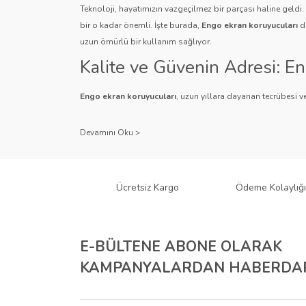
Teknoloji, hayatımızın vazgeçilmez bir parçası haline geldi
bir o kadar önemli. İşte burada,
Engo ekran koruyucuları
de
uzun ömürlü bir kullanım sağlıyor.
Kalite ve Güvenin Adresi: E
Engo ekran koruyucuları
, uzun yıllara dayanan tecrübesi ve
Kullanıcı dostu tasarımı ve dayanıklı malzeme yapısıyla E
Çeşitlilik ve Uyum: Engo Ekr
Engo, farklı cihazlar ve kullanıcı ihtiyaçlarına yönelik geniş
gibi çeşitli türlerle Engo, cihazlarınız için mükemmel uyumu
Ücretsiz Kargo
Ödeme Kolaylığı
tür cihaz için Engo ekran koruyucuları mevcuttur.
Teknolojiyi Koruma ve Esteti
E-BÜLTENE ABONE OLARAK
Engo ekran koruyucuları
, cihazlarınızı çizilmelere ve darbe
KAMPANYALARDAN HABERDAR
ihtiyacı olan kullanıcılar için anti-spy özellikli ürünleri ile
Kurumsal Çözümler İçin Eng