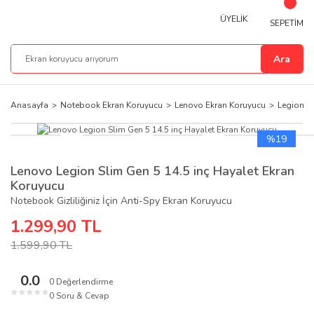
ÜYELİK
SEPETİM
Ara
Anasayfa
Notebook Ekran Koruyucu
Lenovo Ekran Koruyucu
Legion E
%19
Lenovo Legion Slim Gen 5 14.5 inç Hayalet Ekran
Koruyucu
Notebook Gizliliğiniz İçin Anti-Spy Ekran Koruyucu
1.299,90 TL
1.599,90 TL
0.0
0 Değerlendirme
★
★
★
★
★
0 Soru & Cevap