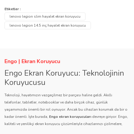
konularda yetersiz gördüğünüz noktaları öneri formunu kullanarak
Bu ürüne ilk yorumu siz yapın!
Etiketler :
Ürün hakkında henüz soru sorulmamış.
tarafımıza iletebilirsiniz.
lenovo legion slim hayalet ekran koruyucu
Görüş ve önerileriniz için teşekkür ederiz.
Yorum Yaz
lenovo legion 14.5 inç hayalet ekran koruyucu
Soru Sor
Ürün resmi kalitesiz, bozuk veya görüntülenemiyor.
Ürün açıklamasında eksik bilgiler bulunuyor.
Ürün bilgilerinde hatalar bulunuyor.
Engo | Ekran Koruyucu
Ürün fiyatı diğer sitelerden daha pahalı.
Engo Ekran Koruyucu: Teknolojinin
Bu ürüne benzer farklı alternatifler olmalı.
Koruyucusu
Teknoloji, hayatımızın vazgeçilmez bir parçası haline geldi. Akıllı
telefonlar, tabletler, notebooklar ve daha birçok cihaz, günlük
yaşamımızda önemli bir rol oynuyor. Ancak bu cihazları korumak da bir o
kadar önemli. İşte burada,
Engo ekran koruyucuları
devreye giriyor. Engo,
Gönder
kaliteli ve yenilikçi ekran koruyucu çözümleriyle cihazlarınızı çizilmelere,
darbelere ve diğer dış etkenlere karşı koruyarak, uzun ömürlü bir kullanım