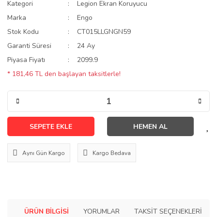
Kategori
Legion Ekran Koruyucu
Marka
Engo
Stok Kodu
CT015LLGNGN59
Garanti Süresi
24 Ay
Piyasa Fiyatı
2099.9
* 181,46 TL den başlayan taksitlerle!
SEPETE EKLE
HEMEN AL
Aynı Gün Kargo
Kargo Bedava
ÜRÜN BILGISI
YORUMLAR
TAKSIT SEÇENEKLERI