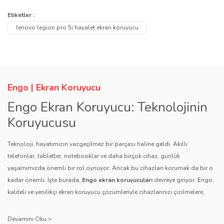
konularda yetersiz gördüğünüz noktaları öneri formunu kullanarak
Bu ürüne ilk yorumu siz yapın!
Etiketler :
Ürün hakkında henüz soru sorulmamış.
tarafımıza iletebilirsiniz.
lenovo legion pro 5i hayalet ekran koruyucu
Görüş ve önerileriniz için teşekkür ederiz.
Yorum Yaz
Soru Sor
Ürün resmi kalitesiz, bozuk veya görüntülenemiyor.
Ürün açıklamasında eksik bilgiler bulunuyor.
Engo | Ekran Koruyucu
Ürün bilgilerinde hatalar bulunuyor.
Engo Ekran Koruyucu: Teknolojinin
Ürün fiyatı diğer sitelerden daha pahalı.
Koruyucusu
Bu ürüne benzer farklı alternatifler olmalı.
Teknoloji, hayatımızın vazgeçilmez bir parçası haline geldi. Akıllı
telefonlar, tabletler, notebooklar ve daha birçok cihaz, günlük
yaşamımızda önemli bir rol oynuyor. Ancak bu cihazları korumak da bir o
kadar önemli. İşte burada,
Engo ekran koruyucuları
devreye giriyor. Engo,
kaliteli ve yenilikçi ekran koruyucu çözümleriyle cihazlarınızı çizilmelere,
Gönder
darbelere ve diğer dış etkenlere karşı koruyarak, uzun ömürlü bir kullanım
sağlıyor.