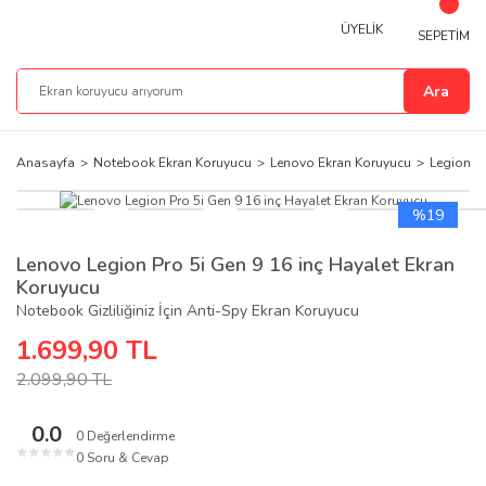
ÜYELİK
SEPETİM
Ara
Anasayfa
Notebook Ekran Koruyucu
Lenovo Ekran Koruyucu
Legion E
%19
Lenovo Legion Pro 5i Gen 9 16 inç Hayalet Ekran
Koruyucu
Notebook Gizliliğiniz İçin Anti-Spy Ekran Koruyucu
1.699,90 TL
2.099,90 TL
0.0
0 Değerlendirme
★
★
★
★
★
0 Soru & Cevap