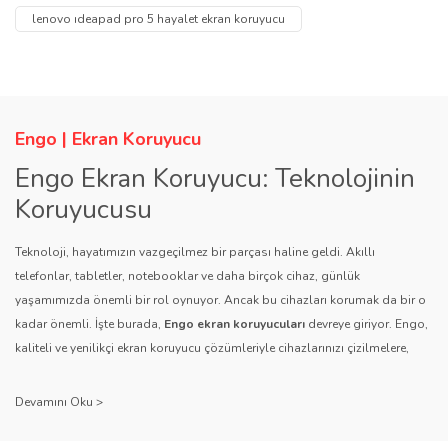
tarafımıza iletebilirsiniz.
lenovo ıdeapad pro 5 hayalet ekran koruyucu
Görüş ve önerileriniz için teşekkür ederiz.
Yorum Yaz
Soru Sor
Ürün resmi kalitesiz, bozuk veya görüntülenemiyor.
Ürün açıklamasında eksik bilgiler bulunuyor.
Engo | Ekran Koruyucu
Ürün bilgilerinde hatalar bulunuyor.
Engo Ekran Koruyucu: Teknolojinin
Ürün fiyatı diğer sitelerden daha pahalı.
Koruyucusu
Bu ürüne benzer farklı alternatifler olmalı.
Teknoloji, hayatımızın vazgeçilmez bir parçası haline geldi. Akıllı
telefonlar, tabletler, notebooklar ve daha birçok cihaz, günlük
yaşamımızda önemli bir rol oynuyor. Ancak bu cihazları korumak da bir o
kadar önemli. İşte burada,
Engo ekran koruyucuları
devreye giriyor. Engo,
kaliteli ve yenilikçi ekran koruyucu çözümleriyle cihazlarınızı çizilmelere,
Gönder
darbelere ve diğer dış etkenlere karşı koruyarak, uzun ömürlü bir kullanım
sağlıyor.
Kalite ve Güvenin Adresi: Engo