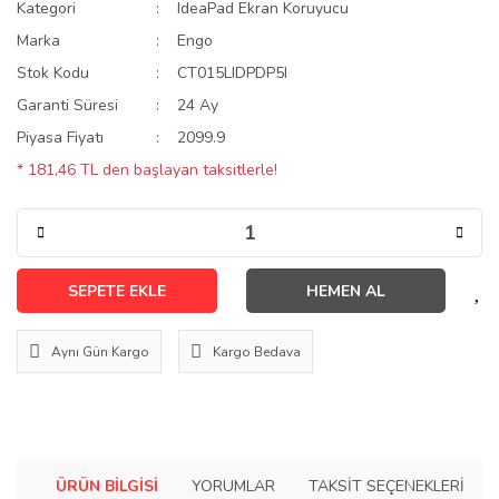
Kategori
IdeaPad Ekran Koruyucu
Marka
Engo
Stok Kodu
CT015LIDPDP5I
Garanti Süresi
24 Ay
Piyasa Fiyatı
2099.9
* 181,46 TL den başlayan taksitlerle!
SEPETE EKLE
HEMEN AL
Aynı Gün Kargo
Kargo Bedava
ÜRÜN BILGISI
YORUMLAR
TAKSIT SEÇENEKLERI