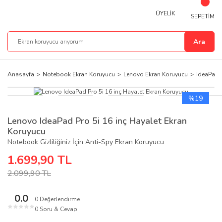
ÜYELİK
SEPETİM
Ara
Anasayfa
Notebook Ekran Koruyucu
Lenovo Ekran Koruyucu
IdeaPad 
%19
Lenovo IdeaPad Pro 5i 16 inç Hayalet Ekran
Koruyucu
Notebook Gizliliğiniz İçin Anti-Spy Ekran Koruyucu
1.699,90 TL
2.099,90 TL
0.0
0 Değerlendirme
★
★
★
★
★
0 Soru & Cevap