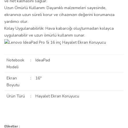
ve net kalmasını sağlar.
Uzun Ömürlü Kullanım: Dayanıklı malzemeleri sayesinde,
ekranınızı uzun süreli korur ve cihazınızın değerini korumanıza
yardımcı olur.
Kolay Uygulanabilirlik: Hava kabarcığı oluşturmadan kolayca
uygulanabilir ve uzun ömürlü kullanım sunar.
Notebook
:
IdeaPad
Modeli
Ekran
:
16''
Boyutu
Ürün Türü
:
Hayalet Ekran Koruyucu
Bu ürünün fiyat bilgisi, resim, ürün açıklamalarında ve diğer
konularda yetersiz gördüğünüz noktaları öneri formunu kullanarak
Bu ürüne ilk yorumu siz yapın!
Etiketler :
Ürün hakkında henüz soru sorulmamış.