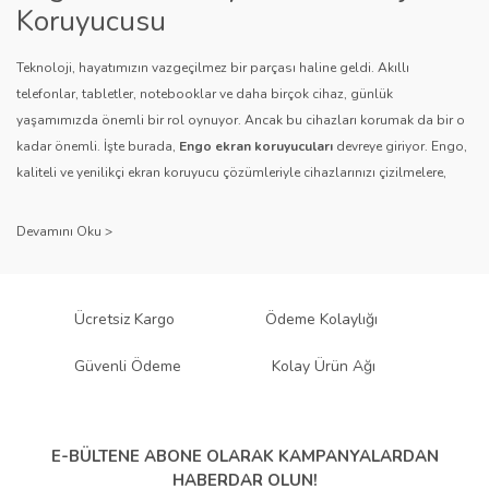
Bu ürüne benzer farklı alternatifler olmalı.
Koruyucusu
Teknoloji, hayatımızın vazgeçilmez bir parçası haline geldi. Akıllı
telefonlar, tabletler, notebooklar ve daha birçok cihaz, günlük
yaşamımızda önemli bir rol oynuyor. Ancak bu cihazları korumak da bir o
kadar önemli. İşte burada,
Engo ekran koruyucuları
devreye giriyor. Engo,
Gönder
kaliteli ve yenilikçi ekran koruyucu çözümleriyle cihazlarınızı çizilmelere,
darbelere ve diğer dış etkenlere karşı koruyarak, uzun ömürlü bir kullanım
sağlıyor.
Kalite ve Güvenin Adresi: Engo
Engo ekran koruyucuları
, uzun yıllara dayanan tecrübesi ve teknolojiye
Ücretsiz Kargo
Ödeme Kolaylığı
olan tutkusu ile tanınır. Müşteri memnuniyetini ön planda tutan marka, her
ürününü titiz bir kalite kontrol sürecinden geçirir. Kullanıcı dostu tasarımı
Güvenli Ödeme
Kolay Ürün Ağı
ve dayanıklı malzeme yapısıyla Engo, teknolojiyi koruma konusunda
güvenilir bir çözüm sunar.
Çeşitlilik ve Uyum: Engo Ekran
E-BÜLTENE ABONE OLARAK
KAMPANYALARDAN
HABERDAR OLUN!