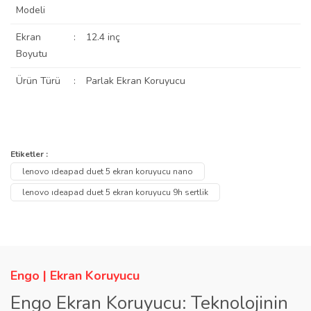
Modeli
Ekran
:
12.4 inç
Boyutu
Ürün Türü
:
Parlak Ekran Koruyucu
Bu ürünün fiyat bilgisi, resim, ürün açıklamalarında ve diğer
konularda yetersiz gördüğünüz noktaları öneri formunu kullanarak
Bu ürüne ilk yorumu siz yapın!
Etiketler :
Ürün hakkında henüz soru sorulmamış.
tarafımıza iletebilirsiniz.
lenovo ıdeapad duet 5 ekran koruyucu nano
Görüş ve önerileriniz için teşekkür ederiz.
Yorum Yaz
lenovo ıdeapad duet 5 ekran koruyucu 9h sertlik
Soru Sor
Ürün resmi kalitesiz, bozuk veya görüntülenemiyor.
Ürün açıklamasında eksik bilgiler bulunuyor.
Ürün bilgilerinde hatalar bulunuyor.
Engo | Ekran Koruyucu
Ürün fiyatı diğer sitelerden daha pahalı.
Engo Ekran Koruyucu: Teknolojinin