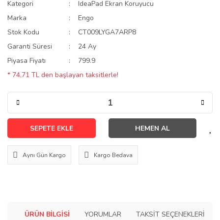
Kategori
IdeaPad Ekran Koruyucu
Marka
Engo
Stok Kodu
CT009LYGA7ARP8
Garanti Süresi
24 Ay
Piyasa Fiyatı
799.9
* 74,71 TL den başlayan taksitlerle!
SEPETE EKLE
HEMEN AL
Aynı Gün Kargo
Kargo Bedava
ÜRÜN BILGISI
YORUMLAR
TAKSIT SEÇENEKLERI