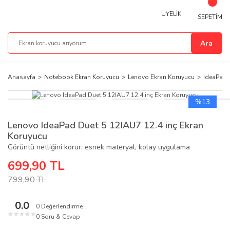
ÜYELİK
SEPETİM
Ara
Anasayfa
Notebook Ekran Koruyucu
Lenovo Ekran Koruyucu
IdeaPad 
%13
Lenovo IdeaPad Duet 5 12IAU7 12.4 inç Ekran
Koruyucu
Görüntü netliğini korur, esnek materyal, kolay uygulama
699,90 TL
799,90 TL
0.0
0 Değerlendirme
★
★
★
★
★
0 Soru & Cevap