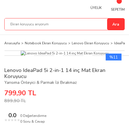
ÜYELİK
SEPETİM
Ara
Anasayfa
Notebook Ekran Koruyucu
Lenovo Ekran Koruyucu
IdeaPad 
%11
Lenovo IdeaPad 5i 2-in-1 14 inç Mat Ekran
Koruyucu
Yansıma Önleyici & Parmak İzi Bırakmaz
799,90 TL
899,90 TL
0.0
0 Değerlendirme
★
★
★
★
★
0 Soru & Cevap