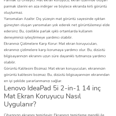
Parmak İzi Önleyici: Mat ekran koruyucu, ekran üzerinde oluşan
parmak izlerini en aza indirger ve böylece ekranda kirli görüntü
oluşturmaz.
Yansımaları Azaltır: Dış yüzeyin mat görüntü sayesinde ışıktan
güneşten oluşan yansımaları yok ederek net görüntülemeyi elde
edersinz. Bu, özellikle parlak ışıklı ortamlarda kullanım
deneyiminizi iyileştirmeye yardımcı olabilir.
Ekranınızı Çizilmelere Karşı Korur: Mat ekran koruyucuları,
ekranınızı çizilmelere karşı korumaya yardımcı olur. Bu, dizüstü
bilgisayarınızın ekranını uzun süre dayanıklı tutmanıza yardımcı
olabilir.
Görüntü Kalitesini Bozmaz: Mat ekran koruyucuları, ekranınızın
görüntü kalitesini bozmaz. Bu, dizüstü bilgisayarınızın ekranından
en iyi şekilde yararlanmanızı sağlar.
Lenovo IdeaPad 5i 2-in-1 14 inç
Mat Ekran Koruyucu Nasıl
Uygulanır?
Cihazınızın ekranını temizleyin; Ekranınızı temizleme mendili ile