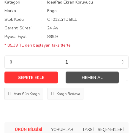
Kategori
IdeaPad Ekran Koruyucu
Marka
Engo
Stok Kodu
CT012LYIID5IILL
Garanti Süresi
24 Ay
Piyasa Fiyatı
899.9
* 85,39 TL den başlayan taksitlerle!
SEPETE EKLE
HEMEN AL
Aynı Gün Kargo
Kargo Bedava
ÜRÜN BILGISI
YORUMLAR
TAKSIT SEÇENEKLERI