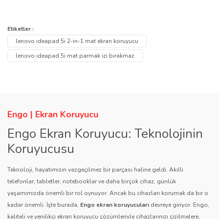
Bu ürünün fiyat bilgisi, resim, ürün açıklamalarında ve diğer
konularda yetersiz gördüğünüz noktaları öneri formunu kullanarak
Bu ürüne ilk yorumu siz yapın!
Etiketler :
Ürün hakkında henüz soru sorulmamış.
tarafımıza iletebilirsiniz.
lenovo ıdeapad 5i 2-in-1 mat ekran koruyucu
Görüş ve önerileriniz için teşekkür ederiz.
Yorum Yaz
lenovo ıdeapad 5i mat parmak izi bırakmaz
Soru Sor
Ürün resmi kalitesiz, bozuk veya görüntülenemiyor.
Ürün açıklamasında eksik bilgiler bulunuyor.
Ürün bilgilerinde hatalar bulunuyor.
Engo | Ekran Koruyucu
Ürün fiyatı diğer sitelerden daha pahalı.
Engo Ekran Koruyucu: Teknolojinin
Bu ürüne benzer farklı alternatifler olmalı.
Koruyucusu
Teknoloji, hayatımızın vazgeçilmez bir parçası haline geldi. Akıllı
telefonlar, tabletler, notebooklar ve daha birçok cihaz, günlük
yaşamımızda önemli bir rol oynuyor. Ancak bu cihazları korumak da bir o
kadar önemli. İşte burada,
Engo ekran koruyucuları
devreye giriyor. Engo,
Gönder
kaliteli ve yenilikçi ekran koruyucu çözümleriyle cihazlarınızı çizilmelere,