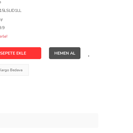
o
15LSLID1LL
Ay
9.9
rle!
SEPETE EKLE
HEMEN AL
Kargo Bedava