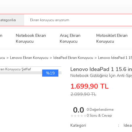
an
Notebook Ekran
Araç Ekran
Motosiklet Ekran
Koruyucu
Koruyucu
Koruyucu
ucu
Lenovo Ekran Koruyucu
IdeaPad Ekran Koruyucu
Lenovo IdeaPad 1 15.
Lenovo IdeaPad 1 15.6 in
%19
Notebook Gizliliğiniz İçin Anti-S
1.699,90 TL
2.099,90 TL
0.0
0 Değerlendirme
0 Soru & Cevap
★
★
★
★
★
Kategori
Idea