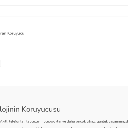
kran Koruyucu
 diğer konularda yetersiz gördüğünüz noktaları öneri formunu kullanarak tarafımı
Bu ürüne ilk yorumu siz yapın!
Ürün hakkında henüz soru sorulmamış.
Yorum Yaz
Soru Sor
lojinin Koruyucusu
. Akıllı telefonlar, tabletler, notebooklar ve daha birçok cihaz, günlük yaşamımı