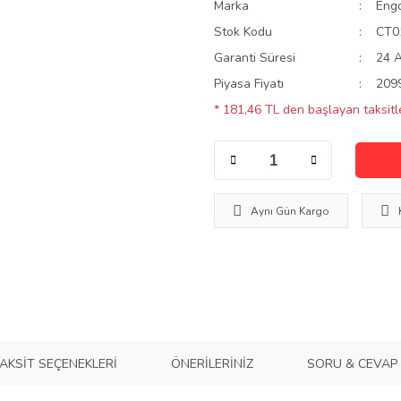
Marka
Eng
Stok Kodu
CT0
Garanti Süresi
24 
Piyasa Fiyatı
209
* 181,46 TL den başlayan taksitle
Aynı Gün Kargo
AKSIT SEÇENEKLERI
ÖNERILERINIZ
SORU & CEVAP