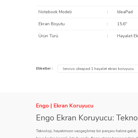
Notebook Modeli
:
IdeaPad
Ekran Boyutu
:
15.6''
Ürün Türü
:
Hayalet E
Bu ürünün fiyat bilgisi, resim, ürün açıklamalarında ve
Görüş ve önerileriniz için teşekkür ederiz.
Etiketler :
lenovo ıdeapad 1 hayalet ekran koruyucu
Ürün resmi kalitesiz, bozuk veya görüntülenemiyor.
Ürün açıklamasında eksik bilgiler bulunuyor.
Ürün bilgilerinde hatalar bulunuyor.
Engo | Ekran Koruyucu
Ürün fiyatı diğer sitelerden daha pahalı.
Engo Ekran Koruyucu: Tekno
Bu ürüne benzer farklı alternatifler olmalı.
Teknoloji, hayatımızın vazgeçilmez bir parçası haline geldi