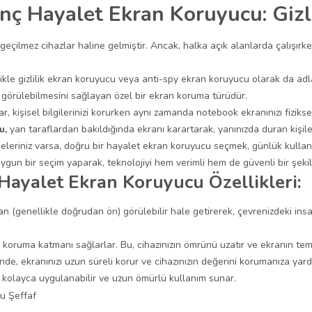
nç Hayalet Ekran Koruyucu: Gizl
eçilmez cihazlar haline gelmiştir. Ancak, halka açık alanlarda çalışırken g
le gizlilik ekran koruyucu veya anti-spy ekran koruyucu olarak da adlan
görülebilmesini sağlayan özel bir ekran koruma türüdür.
, kişisel bilgilerinizi korurken aynı zamanda notebook ekranınızı fizi
u,
yan taraflardan bakıldığında ekranı karartarak, yanınızda duran kişile
eleriniz varsa, doğru bir hayalet ekran koruyucu seçmek, günlük kullanım
gun bir seçim yaparak, teknolojiyi hem verimli hem de güvenli bir şekild
Hayalet Ekran Koruyucu Özellikleri:
ıdan (genellikle doğrudan ön) görülebilir hale getirerek, çevrenizdeki in
r koruma katmanı sağlarlar. Bu, cihazınızın ömrünü uzatır ve ekranın tem
e, ekranınızı uzun süreli korur ve cihazınızın değerini korumanıza yardı
 kolayca uygulanabilir ve uzun ömürlü kullanım sunar.