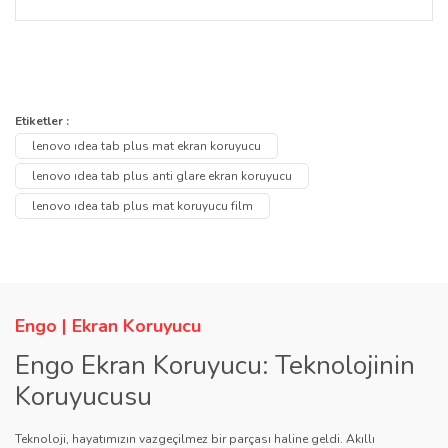
Hayır,Lenovo Idea Tab Plus TB361FU 12.1 inç mat
ekran koruyucu dokunmatik hassasiyeti etkilemez.
Lenovo Idea Tab Plus modelinizde akıcı bir kullanım
Bu ürünün fiyat bilgisi, resim, ürün açıklamalarında ve diğer
sağlar.
konularda yetersiz gördüğünüz noktaları öneri formunu kullanarak
Bu ürüne ilk yorumu siz yapın!
Etiketler :
Ürün hakkında henüz soru sorulmamış.
tarafımıza iletebilirsiniz.
lenovo ıdea tab plus mat ekran koruyucu
Görüş ve önerileriniz için teşekkür ederiz.
Yorum Yaz
lenovo ıdea tab plus anti glare ekran koruyucu
Soru Sor
lenovo ıdea tab plus mat koruyucu film
Ürün resmi kalitesiz, bozuk veya görüntülenemiyor.
Ürün açıklamasında eksik bilgiler bulunuyor.
Ürün bilgilerinde hatalar bulunuyor.
Ürün fiyatı diğer sitelerden daha pahalı.
Engo | Ekran Koruyucu
Bu ürüne benzer farklı alternatifler olmalı.
Engo Ekran Koruyucu: Teknolojinin
Koruyucusu
Teknoloji, hayatımızın vazgeçilmez bir parçası haline geldi. Akıllı