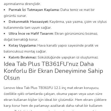
aşınmalarına dirençlidir.
Parmak İzi Tutmayan Kaplama:
Daha temiz ve mat bir
görüntü sunar.
Dokunmatik Hassasiyet:
Kaydırma, yazı yazma, çizim ve stylus
kullanımında tam uyum sağlar.
Ultra İnce ve Hafif Tasarım
: Ekran görünümünü bozmaz,
doğal berraklığı korur.
Kolay Uygulama:
Hava kanallı yapısı sayesinde pratik ve
baloncuksuz montaj sağlar.
Kalıntı Bırakmaz:
Söküldüğünde yapışkan izi oluşturmaz.
Idea Tab Plus TB361FU’nuz Daha
Konforlu Bir Ekran Deneyimine Sahip
Olsun
Lenovo Idea Tab Plus TB361FU 12.1 inç mat ekran koruyucu,
özellikle ışıklı ortamlarda çalışan, okuma yapan veya uzun süre
ekran kullanan kişiler için ideal bir çözümdür. Hem ekranı çiziklere
karşı korur hem de parlamayı azaltarak daha rahat bir kullanım