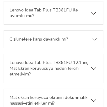
Koruyucu güneş ışığı veya parlak ortamlarda
ekranınızı net görmenizi sağlar, göz yorgunluğunu
Lenovo Idea Tab Plus TB361FU ile
azaltır ve daha rahat bir kullanım deneyimi sunar.
uyumlu mu?
Evet, 12.1 inç ekran boyutuna sahip Lenovo Idea
Tab Plus TB361FU modeli için özel olarak
tasarlanmıştır ve tam uyumludur.
Çizilmelere karşı dayanıklı mı?
Evet, Lenovo Idea Tab Plus TB361FU 12.1 inç Mat
Ekran Koruyucu sert kaplama teknolojisi ekranı
çiziklere ve günlük aşınmalara karşı korur.
Lenovo Idea Tab Plus TB361FU 12.1 inç
Mat Ekran koruyucuyu neden tercih
etmeliyim?
Mat ekran koruyucu, yansımaları azaltarak özellikle
parlak ışık altında rahat kullanım sağlar. Göz
yorgunluğunu azaltır ve ekranı çizilmelere karşı
Mat ekran koruyucu ekranın dokunmatik
korur.
hassasiyetini etkiler mi?