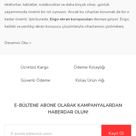
telefonlar, tabletler, notebooklar ve daha birçok cihaz, günlük
yaşamımızda önemli bir rol oynuyor. Ancak bu cihazları korumak da bir o
Gönder
kadar önemli. İşte burada,
Engo ekran koruyucuları
devreye giriyor. Engo,
kaliteli ve yenilikçi ekran koruyucu çözümleriyle cihazlarınızı çizilmelere,
darbelere ve diğer dış etkenlere karşı koruyarak, uzun ömürlü bir kullanım
sağlıyor.
Kalite ve Güvenin Adresi: Engo
Engo ekran koruyucuları
, uzun yıllara dayanan tecrübesi ve teknolojiye
Ücretsiz Kargo
Ödeme Kolaylığı
olan tutkusu ile tanınır. Müşteri memnuniyetini ön planda tutan marka, her
ürününü titiz bir kalite kontrol sürecinden geçirir. Kullanıcı dostu tasarımı
Güvenli Ödeme
Kolay Ürün Ağı
ve dayanıklı malzeme yapısıyla Engo, teknolojiyi koruma konusunda
güvenilir bir çözüm sunar.
Çeşitlilik ve Uyum: Engo Ekran
E-BÜLTENE ABONE OLARAK
KAMPANYALARDAN
HABERDAR OLUN!
Koruyucuları
Engo, farklı cihazlar ve kullanıcı ihtiyaçlarına yönelik geniş bir ürün
Kayıt Ol
yelpazesi sunar.
Parlak Nano ekran koruyucular
,
Mat ekran koruyucular
,