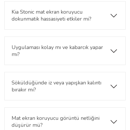
aydınlatmadan kaynaklanan yansımaları ve
parlamayı azaltmaya yardımcı olur. Bu sayede ekran
Kia Stonic mat ekran koruyucu
bilgileri farklı ışık koşullarında daha rahat okunabilir.
dokunmatik hassasiyeti etkiler mi?
Hayır. Mat nano yüzeyli koruyucu, dokunmatik
hassasiyeti korumaya odaklı üretilmiştir. Menü
geçişleri, multimedya kontrolleri ve ekran
Uygulaması kolay mı ve kabarcık yapar
etkileşimleri sorunsuz şekilde devam eder.
mı?
Evet, uygulaması pratiktir. Ekran yüzeyi doğru
şekilde temizlendikten sonra hizalama dikkatlice
yapıldığında
hava kabarcığı oluşma ihtimali çok
Söküldüğünde iz veya yapışkan kalıntı
düşüktür
. Ürün ekran yüzeyine tam oturur.
bırakır mı?
Hayır. Kia Stonic mat ekran koruyucu çıkarıldığında
ekranda yapışkan izi veya kalıntı bırakmaz. Ekran
yüzeyi temiz ve pürüzsüz kalır.
Mat ekran koruyucu görüntü netliğini
düşürür mü?