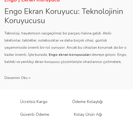
Bu ürüne benzer farklı alternatifler olmalı.
Engo Ekran Koruyucu: Teknolojinin
Koruyucusu
Teknoloji, hayatımızın vazgeçilmez bir parçası haline geldi. Akıllı
telefonlar, tabletler, notebooklar ve daha birçok cihaz, günlük
yaşamımızda önemli bir rol oynuyor. Ancak bu cihazları korumak da bir o
Gönder
kadar önemli. İşte burada,
Engo ekran koruyucuları
devreye giriyor. Engo,
kaliteli ve yenilikçi ekran koruyucu çözümleriyle cihazlarınızı çizilmelere,
darbelere ve diğer dış etkenlere karşı koruyarak, uzun ömürlü bir kullanım
sağlıyor.
Kalite ve Güvenin Adresi: Engo
Engo ekran koruyucuları
, uzun yıllara dayanan tecrübesi ve teknolojiye
Ücretsiz Kargo
Ödeme Kolaylığı
olan tutkusu ile tanınır. Müşteri memnuniyetini ön planda tutan marka, her
ürününü titiz bir kalite kontrol sürecinden geçirir. Kullanıcı dostu tasarımı
Güvenli Ödeme
Kolay Ürün Ağı
ve dayanıklı malzeme yapısıyla Engo, teknolojiyi koruma konusunda
güvenilir bir çözüm sunar.