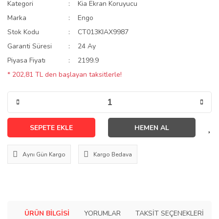
Kategori
Kia Ekran Koruyucu
Marka
Engo
Stok Kodu
CT013KIAX9987
Garanti Süresi
24 Ay
Piyasa Fiyatı
2199.9
* 202,81 TL den başlayan taksitlerle!
SEPETE EKLE
HEMEN AL
Aynı Gün Kargo
Kargo Bedava
ÜRÜN BILGISI
YORUMLAR
TAKSIT SEÇENEKLERI