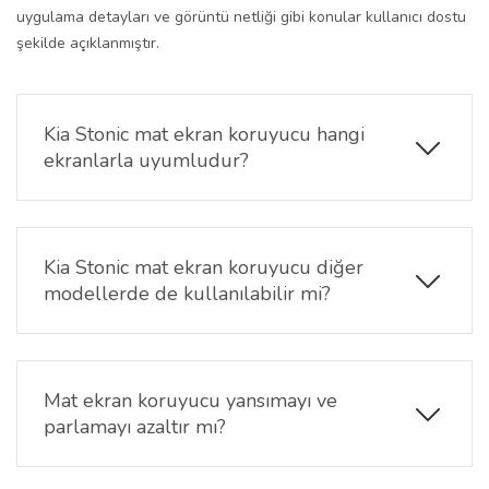
uygulama detayları ve görüntü netliği gibi konular kullanıcı dostu
şekilde açıklanmıştır.
Kia Stonic mat ekran koruyucu hangi
ekranlarla uyumludur?
Bu ürün,
Kia Stonic
modellerinde bulunan
12.3 inç
multimedya ekranı
ve
4.2 inç klima / gösterge
ekranı
ile uyumludur. Her iki ekran için özel ölçüye
Kia Stonic mat ekran koruyucu diğer
göre üretilmiştir ve mat yüzeye sahiptir.
modellerde de kullanılabilir mi?
Hayır. Her modelin ekran boyutu ve çerçeve yapısı
farklıdır. Bu ürün yalnızca
Kia Stonic 12.3″ & 4.2″
ekranlar
için tasarlanmıştır. Farklı bir araç modeli
Mat ekran koruyucu yansımayı ve
için o modele özel ekran koruyucu tercih edilmelidir.
parlamayı azaltır mı?
Evet.
Mat yüzey
, güneş ışığı veya araç içi