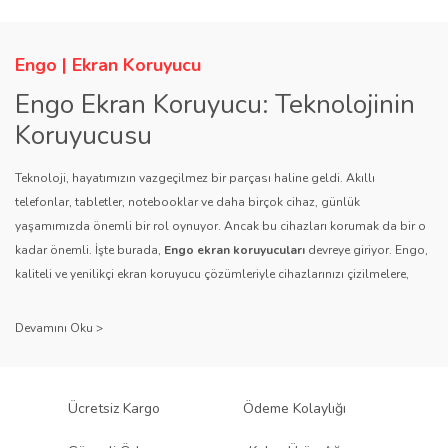
Görüş ve önerileriniz için teşekkür ederiz.
Yorum Yaz
Soru Sor
Engo | Ekran Koruyucu
Ürün resmi kalitesiz, bozuk veya görüntülenemiyor.
Engo Ekran Koruyucu: Teknolojinin
Ürün açıklamasında eksik bilgiler bulunuyor.
Koruyucusu
Ürün bilgilerinde hatalar bulunuyor.
Ürün fiyatı diğer sitelerden daha pahalı.
Teknoloji, hayatımızın vazgeçilmez bir parçası haline geldi. Akıllı
telefonlar, tabletler, notebooklar ve daha birçok cihaz, günlük
Bu ürüne benzer farklı alternatifler olmalı.
yaşamımızda önemli bir rol oynuyor. Ancak bu cihazları korumak da bir o
kadar önemli. İşte burada,
Engo ekran koruyucuları
devreye giriyor. Engo,
kaliteli ve yenilikçi ekran koruyucu çözümleriyle cihazlarınızı çizilmelere,
darbelere ve diğer dış etkenlere karşı koruyarak, uzun ömürlü bir kullanım
sağlıyor.
Gönder
Kalite ve Güvenin Adresi: Engo
Engo ekran koruyucuları
, uzun yıllara dayanan tecrübesi ve teknolojiye
Ücretsiz Kargo
Ödeme Kolaylığı
olan tutkusu ile tanınır. Müşteri memnuniyetini ön planda tutan marka, her