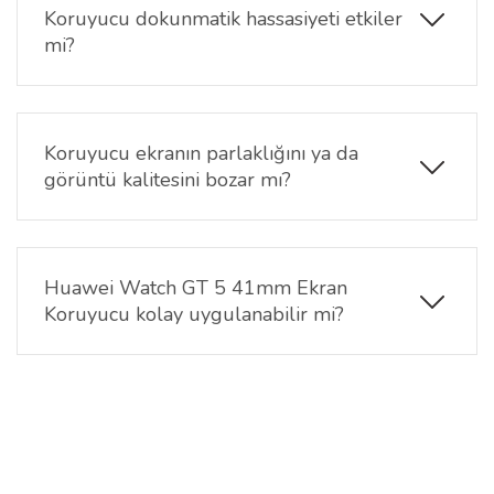
Koruyucu dokunmatik hassasiyeti etkiler
mi?
Hayır, ekran koruyucunun ultra ince yapısı
sayesinde ekranın dokunmatik tepkileri etkilenmez.
Bildirimleri kaydırma, uygulama kullanımı ve menü
Koruyucu ekranın parlaklığını ya da
geçişlerinde hiçbir gecikme yaşanmaz.
görüntü kalitesini bozar mı?
Hayır. Huawei Watch GT 5 41mm Ekran Koruyucu,
yüksek şeffaflığa sahip olduğu için ekranın orijinal
parlaklığını ve renk canlılığını tamamen korur.
Huawei Watch GT 5 41mm Ekran
Ekranınız ilk günkü gibi net görünmeye devam eder.
Koruyucu kolay uygulanabilir mi?
Evet, ekran koruyucu özel yapışkan tabanı
sayesinde hava kabarcığı oluşturmaz ve saniyeler
içinde kolayca uygulanabilir.
Bu ürünün fiyat bilgisi, resim, ürün açıklamalarında ve diğer
konularda yetersiz gördüğünüz noktaları öneri formunu kullanarak
Bu ürüne ilk yorumu siz yapın!
Ürün hakkında henüz soru sorulmamış.
tarafımıza iletebilirsiniz.