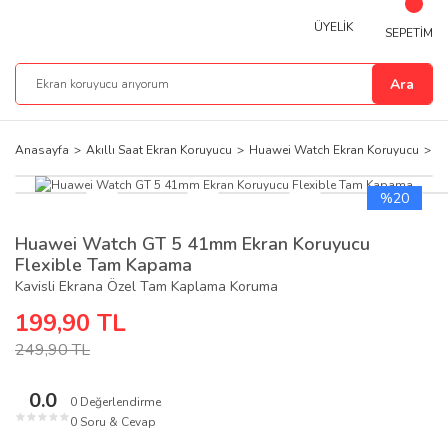
ÜYELİK
SEPETİM
Ara
Anasayfa
Akıllı Saat Ekran Koruyucu
Huawei Watch Ekran Koruyucu
H
%20
Huawei Watch GT 5 41mm Ekran Koruyucu
Flexible Tam Kapama
Kavisli Ekrana Özel Tam Kaplama Koruma
199,90 TL
249,90 TL
0.0
0 Değerlendirme
★
★
★
★
★
0 Soru & Cevap