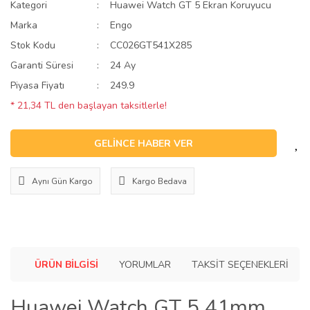
Kategori
Huawei Watch GT 5 Ekran Koruyucu
Marka
Engo
Stok Kodu
CC026GT541X285
Garanti Süresi
24 Ay
Piyasa Fiyatı
249.9
* 21,34 TL den başlayan taksitlerle!
GELİNCE HABER VER
Aynı Gün Kargo
Kargo Bedava
ÜRÜN BILGISI
YORUMLAR
TAKSIT SEÇENEKLERI
Huawei Watch GT 5 41mm