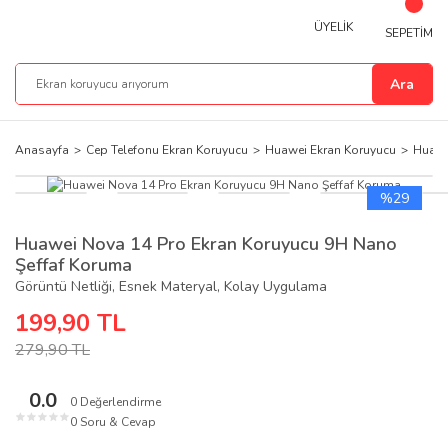
ÜYELİK
SEPETİM
Ara
Anasayfa
Cep Telefonu Ekran Koruyucu
Huawei Ekran Koruyucu
Huawe
%29
Huawei Nova 14 Pro Ekran Koruyucu 9H Nano
Şeffaf Koruma
Görüntü Netliği, Esnek Materyal, Kolay Uygulama
199,90 TL
279,90 TL
0.0
0 Değerlendirme
★
★
★
★
★
0 Soru & Cevap