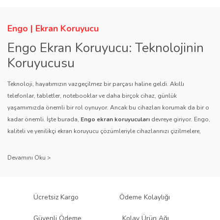
Ürün bilgilerinde hatalar bulunuyor.
Ürün fiyatı diğer sitelerden daha pahalı.
Engo | Ekran Koruyucu
Bu ürüne benzer farklı alternatifler olmalı.
Engo Ekran Koruyucu: Teknolojinin
Koruyucusu
Teknoloji, hayatımızın vazgeçilmez bir parçası haline geldi. Akıllı
telefonlar, tabletler, notebooklar ve daha birçok cihaz, günlük
yaşamımızda önemli bir rol oynuyor. Ancak bu cihazları korumak da bir o
Gönder
kadar önemli. İşte burada,
Engo ekran koruyucuları
devreye giriyor. Engo,
kaliteli ve yenilikçi ekran koruyucu çözümleriyle cihazlarınızı çizilmelere,
darbelere ve diğer dış etkenlere karşı koruyarak, uzun ömürlü bir kullanım
sağlıyor.
Kalite ve Güvenin Adresi: Engo
Engo ekran koruyucuları
, uzun yıllara dayanan tecrübesi ve teknolojiye
Ücretsiz Kargo
Ödeme Kolaylığı
olan tutkusu ile tanınır. Müşteri memnuniyetini ön planda tutan marka, her
ürününü titiz bir kalite kontrol sürecinden geçirir. Kullanıcı dostu tasarımı
Güvenli Ödeme
Kolay Ürün Ağı