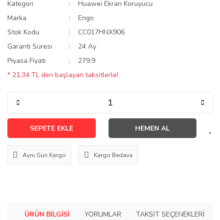
Kategori
Huawei Ekran Koruyucu
Marka
Engo
Stok Kodu
CC017HNX906
Garanti Süresi
24 Ay
Piyasa Fiyatı
279.9
* 21,34 TL den başlayan taksitlerle!
SEPETE EKLE
HEMEN AL
Aynı Gün Kargo
Kargo Bedava
ÜRÜN BILGISI
YORUMLAR
TAKSIT SEÇENEKLERI