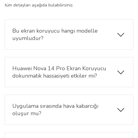
tüm detayları aşağıda bulabilirsiniz.
Bu ekran koruyucu hangi modelle
uyumludur?
Ürün, yalnızca Huawei Nova 14 Pro modelinin 6.78
inç ekranı ile tam uyumludur. Diğer Huawei Nova 14
Pro veya farklı marka modellerle uyum sağlamaz.
Huawei Nova 14 Pro Ekran Koruyucu
dokunmatik hassasiyeti etkiler mi?
Hayır, Huawei Nova 14 Pro ekran koruyucu ultra
ince nano yapısı sayesinde dokunmatik
performansını etkilemez. Telefonunuzu ilk günkü
Uygulama sırasında hava kabarcığı
hassasiyetiyle kullanabilirsiniz.
oluşur mu?
Kabarcık önleyici özelliği sayesinde doğru uygulama
yapıldığında ekran üzerinde hava kabarcığı oluşmaz