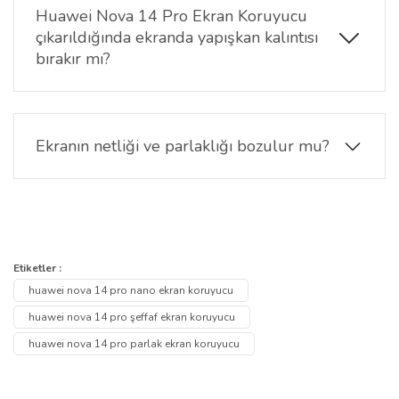
ve yüzeye tam oturur. Temiz ve tozsuz bir yüzeyde
Huawei Nova 14 Pro Ekran Koruyucu
uygulanması önerilir.
çıkarıldığında ekranda yapışkan kalıntısı
bırakır mı?
Hayır, çıkarıldığında ekranda hiçbir yapışkan kalıntısı
ya da iz bırakmaz. Ekranınız temiz ve pürüzsüz kalır.
Ekranın netliği ve parlaklığı bozulur mu?
Kesinlikle hayır. Nano ekran koruyucunun şeffaf
yapısı sayesinde ekranın orijinal görüntü kalitesi ve
canlı renkleri korunur.
Bu ürünün fiyat bilgisi, resim, ürün açıklamalarında ve diğer
konularda yetersiz gördüğünüz noktaları öneri formunu kullanarak
Bu ürüne ilk yorumu siz yapın!
Etiketler :
Ürün hakkında henüz soru sorulmamış.
tarafımıza iletebilirsiniz.
huawei nova 14 pro nano ekran koruyucu
Görüş ve önerileriniz için teşekkür ederiz.
Yorum Yaz
huawei nova 14 pro şeffaf ekran koruyucu
Soru Sor
huawei nova 14 pro parlak ekran koruyucu
Ürün resmi kalitesiz, bozuk veya görüntülenemiyor.
Ürün açıklamasında eksik bilgiler bulunuyor.