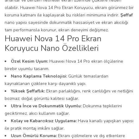
anahtar ve benzeri nesneler ekran üzerinde çiziklere neden
olabilir. Huawei Nova 14 Pro Ekran Koruyucu, ekranı görünmez bir
koruma katmanı ile kaplayarak bu riskleri minimuma indirir.
Şeffaf
nano yapısı sayesinde dokunmatik hassasiyet ve ekran akıcılığı
tam performansla korunur, ekran deneyimi değişmez.
Huawei Nova 14 Pro Ekran
Koruyucu Nano Özellikleri
Özel Kesim Uyum:
Huawei Nova 14 Pro ekran ölçülerine
birebir uyumlu tasarım.
Nano Kaplama Teknolojisi:
Günlük temaslardan
kaynaklanan çiziklere karşı dayanıklı yapı.
Yüksek Şeffaflık:
Ekran parlaklığını, renk canlılığını ve netliğini
bozmaz; doğal görüntü kalitesi sağlar.
Ultra İnce ve Dokunmatik Uyumlu:
Dokunma tepkilerini
geciktirmez, akıcı kullanım sağlar.
Kolay ve Kabarcıksız Uygulama:
Hava kanallı yapışkan yapısı
ile pratik montaj imkânı sağlar.
Uzun Ömürlü Koruma:
Ekranı çizilmelere ve dış etkenlere