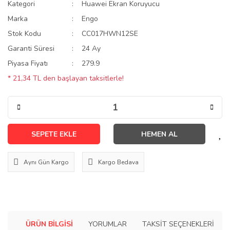
Kategori
Huawei Ekran Koruyucu
Marka
Engo
Stok Kodu
CC017HWN12SE
Garanti Süresi
24 Ay
Piyasa Fiyatı
279.9
* 21,34 TL den başlayan taksitlerle!
SEPETE EKLE
HEMEN AL
Aynı Gün Kargo
Kargo Bedava
ÜRÜN BILGISI
YORUMLAR
TAKSIT SEÇENEKLERI