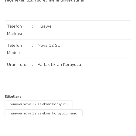
seçenektir, uzun süreli memnuniyet sunar.
Telefon
:
Huawei
Markası
Telefon
:
Nova 12 SE
Modeli
Ürün Türü
:
Parlak Ekran Koruyucu
Bu ürünün fiyat bilgisi, resim, ürün açıklamalarında ve diğer
konularda yetersiz gördüğünüz noktaları öneri formunu kullanarak
Bu ürüne ilk yorumu siz yapın!
Etiketler :
Ürün hakkında henüz soru sorulmamış.
tarafımıza iletebilirsiniz.
huawei nova 12 se ekran koruyucu
Görüş ve önerileriniz için teşekkür ederiz.
Yorum Yaz
huawei nova 12 se ekran koruyucu nano
Soru Sor
Ürün resmi kalitesiz, bozuk veya görüntülenemiyor.