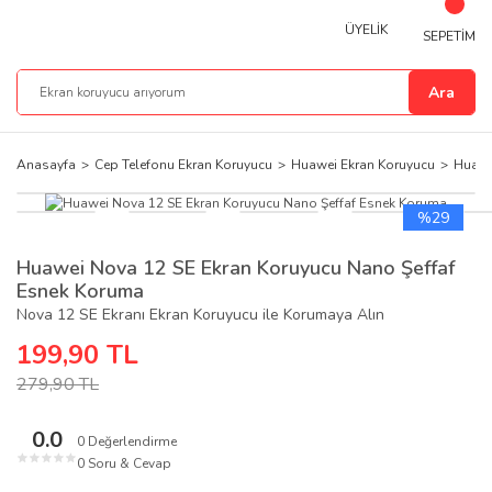
ÜYELİK
SEPETİM
Ara
Anasayfa
Cep Telefonu Ekran Koruyucu
Huawei Ekran Koruyucu
Huawe
%29
Huawei Nova 12 SE Ekran Koruyucu Nano Şeffaf
Esnek Koruma
Nova 12 SE Ekranı Ekran Koruyucu ile Korumaya Alın
199,90 TL
279,90 TL
0.0
0 Değerlendirme
★
★
★
★
★
0 Soru & Cevap