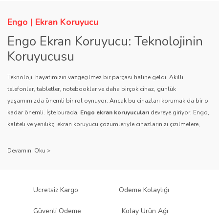
Ürün açıklamasında eksik bilgiler bulunuyor.
Ürün bilgilerinde hatalar bulunuyor.
Engo | Ekran Koruyucu
Ürün fiyatı diğer sitelerden daha pahalı.
Engo Ekran Koruyucu: Teknolojinin
Bu ürüne benzer farklı alternatifler olmalı.
Koruyucusu
Teknoloji, hayatımızın vazgeçilmez bir parçası haline geldi. Akıllı
telefonlar, tabletler, notebooklar ve daha birçok cihaz, günlük
yaşamımızda önemli bir rol oynuyor. Ancak bu cihazları korumak da bir o
kadar önemli. İşte burada,
Engo ekran koruyucuları
devreye giriyor. Engo,
Gönder
kaliteli ve yenilikçi ekran koruyucu çözümleriyle cihazlarınızı çizilmelere,
darbelere ve diğer dış etkenlere karşı koruyarak, uzun ömürlü bir kullanım
sağlıyor.
Kalite ve Güvenin Adresi: Engo
Engo ekran koruyucuları
, uzun yıllara dayanan tecrübesi ve teknolojiye
Ücretsiz Kargo
Ödeme Kolaylığı
olan tutkusu ile tanınır. Müşteri memnuniyetini ön planda tutan marka, her
ürününü titiz bir kalite kontrol sürecinden geçirir. Kullanıcı dostu tasarımı
Güvenli Ödeme
Kolay Ürün Ağı