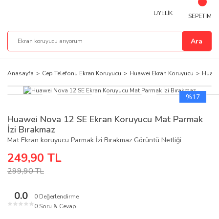
ÜYELİK
SEPETİM
Ara
Anasayfa
Cep Telefonu Ekran Koruyucu
Huawei Ekran Koruyucu
Huawe
%17
Huawei Nova 12 SE Ekran Koruyucu Mat Parmak
İzi Bırakmaz
Mat Ekran koruyucu Parmak İzi Bırakmaz Görüntü Netliği
249,90 TL
299,90 TL
0.0
0 Değerlendirme
★
★
★
★
★
0 Soru & Cevap