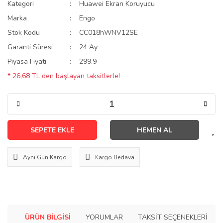
Kategori
Huawei Ekran Koruyucu
Marka
Engo
Stok Kodu
CC018hWNV12SE
Garanti Süresi
24 Ay
Piyasa Fiyatı
299.9
* 26,68 TL den başlayan taksitlerle!
SEPETE EKLE
HEMEN AL
Aynı Gün Kargo
Kargo Bedava
ÜRÜN BILGISI
YORUMLAR
TAKSIT SEÇENEKLERI