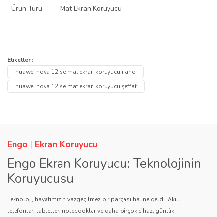
Ürün Türü
:
Mat Ekran Koruyucu
Bu ürünün fiyat bilgisi, resim, ürün açıklamalarında ve diğer
konularda yetersiz gördüğünüz noktaları öneri formunu kullanarak
Bu ürüne ilk yorumu siz yapın!
Etiketler :
Ürün hakkında henüz soru sorulmamış.
tarafımıza iletebilirsiniz.
huawei nova 12 se mat ekran koruyucu nano
Görüş ve önerileriniz için teşekkür ederiz.
Yorum Yaz
huawei nova 12 se mat ekran koruyucu şeffaf
Soru Sor
Ürün resmi kalitesiz, bozuk veya görüntülenemiyor.
Ürün açıklamasında eksik bilgiler bulunuyor.
Ürün bilgilerinde hatalar bulunuyor.
Engo | Ekran Koruyucu
Ürün fiyatı diğer sitelerden daha pahalı.
Engo Ekran Koruyucu: Teknolojinin
Bu ürüne benzer farklı alternatifler olmalı.
Koruyucusu
Teknoloji, hayatımızın vazgeçilmez bir parçası haline geldi. Akıllı
telefonlar, tabletler, notebooklar ve daha birçok cihaz, günlük