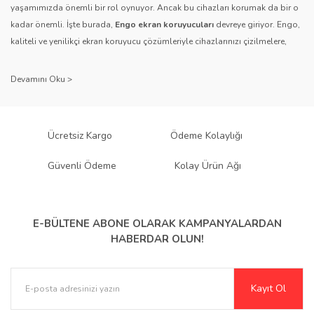
yaşamımızda önemli bir rol oynuyor. Ancak bu cihazları korumak da bir o
kadar önemli. İşte burada,
Engo ekran koruyucuları
devreye giriyor. Engo,
Gönder
kaliteli ve yenilikçi ekran koruyucu çözümleriyle cihazlarınızı çizilmelere,
darbelere ve diğer dış etkenlere karşı koruyarak, uzun ömürlü bir kullanım
sağlıyor.
Kalite ve Güvenin Adresi: Engo
Engo ekran koruyucuları
, uzun yıllara dayanan tecrübesi ve teknolojiye
Ücretsiz Kargo
Ödeme Kolaylığı
olan tutkusu ile tanınır. Müşteri memnuniyetini ön planda tutan marka, her
ürününü titiz bir kalite kontrol sürecinden geçirir. Kullanıcı dostu tasarımı
Güvenli Ödeme
Kolay Ürün Ağı
ve dayanıklı malzeme yapısıyla Engo, teknolojiyi koruma konusunda
güvenilir bir çözüm sunar.
Çeşitlilik ve Uyum: Engo Ekran
E-BÜLTENE ABONE OLARAK
KAMPANYALARDAN
HABERDAR OLUN!
Koruyucuları
Engo, farklı cihazlar ve kullanıcı ihtiyaçlarına yönelik geniş bir ürün
Kayıt Ol
yelpazesi sunar.
Parlak Nano ekran koruyucular
,
Mat ekran koruyucular
,
Hayalet (Anti-Spy)
,
Paperlike
,
Şeffaf TPU
ve
Mat TPU
gibi çeşitli türlerle