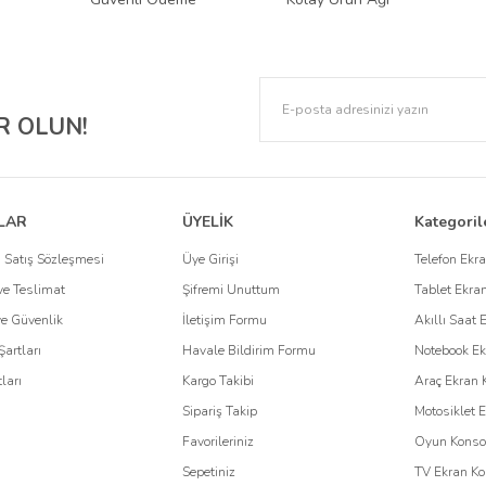
k: Engo Ekran Koruyucuları
lere karşı korurken, estetik tasarımıyla cihazınızın şıklığını korumaya yardımcı olur. 
 OLUN!
 gizliliğinizi de korur. Ayrıca, paperlike dokusuyla çizim ve yazma deneyimini geliştir
o
e özel çözümler sunar. Özellikle, kurumsal firmaların kullandığı cihazların korunma
LAR
ÜYELİK
Kategoril
an koruyucuları
, cihazlarınızı korurken, uzun ömürlü kullanım sağlar. Kurumsal ç
 Satış Sözleşmesi
Üye Girişi
Telefon Ekr
e Teslimat
Şifremi Unuttum
Tablet Ekra
 Kullanın
 ve Güvenlik
İletişim Formu
Akıllı Saat 
Şartları
Havale Bildirim Formu
Notebook Ek
için tasarlanmıştır. Dayanıklı malzemeleri, mükemmel uyumu ve kullanıcı odaklı t
ları
Kargo Takibi
Araç Ekran 
ve cihazlarınızın ilk günkü performansını uzun süre koruyabilirsiniz.
Sipariş Takip
Motosiklet 
Favorileriniz
Oyun Konsol
Sepetiniz
TV Ekran Ko