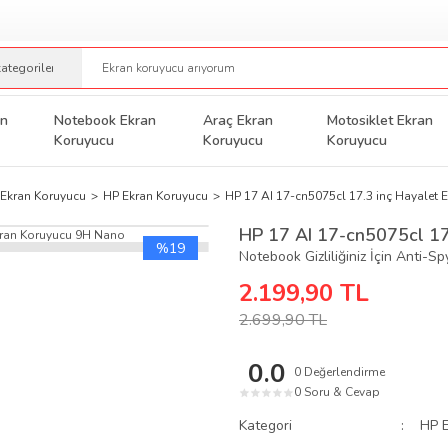
an
Notebook Ekran
Araç Ekran
Motosiklet Ekran
Koruyucu
Koruyucu
Koruyucu
Ekran Koruyucu
HP Ekran Koruyucu
HP 17 AI 17-cn5075cl 17.3 inç Hayalet
HP 17 AI 17-cn5075cl 17
%19
Notebook Gizliliğiniz İçin Anti-S
2.199,90 TL
2.699,90 TL
0.0
0 Değerlendirme
0 Soru & Cevap
★
★
★
★
★
Kategori
HP 