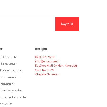
Şeffaf ve mat seçeneklerle ekran netliğini artırırken, gizlilik
Kayıt Ol
erek kreatif kullanıcılar için harika bir çözüm sunar.
sı için ekran koruyucu tedariki ve özel üretim seçenekleri
er
İletişim
özüm talepleriniz için bizimle iletişime geçerek,
an Koruyucular
0216 573 92 61
info@engo.com.tr
n Koruyucular
Küçükbakkalköy Mah. Kayışdağı
Cad. No:107/3
Ekran Koruyucular
Ataşehir / İstanbul
ran Koruyucular
asarımı ile Engo, cihazlarınızı korurken kullanım ömrünü
Koruyucular
Ekran Koruyucular
u Ekran Koruyucular
ruyucular