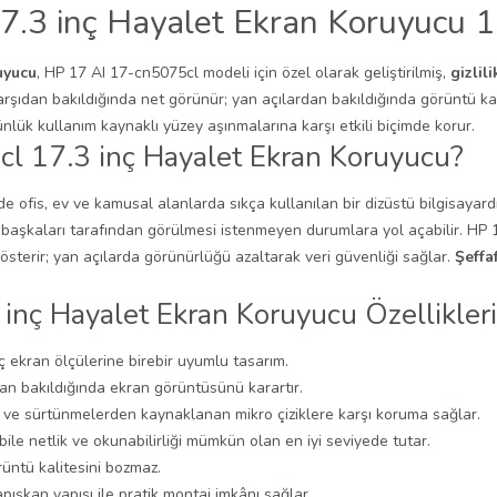
.3 inç Hayalet Ekran Koruyucu 1
uyucu
, HP 17 AI 17-cn5075cl modeli için özel olarak geliştirilmiş,
gizlili
arşıdan bakıldığında net görünür; yan açılardan bakıldığında görüntü kar
lük kullanım kaynaklı yüzey aşınmalarına karşı etkili biçimde korur.
 17.3 inç Hayalet Ekran Koruyucu?
 ofis, ev ve kamusal alanlarda sıkça kullanılan bir dizüstü bilgisayard
in başkaları tarafından görülmesi istenmeyen durumlara yol açabilir. H
ya gösterir; yan açılarda görünürlüğü azaltarak veri güvenliği sağlar.
Şeffa
nç Hayalet Ekran Koruyucu Özellikleri
 ekran ölçülerine birebir uyumlu tasarım.
an bakıldığında ekran görüntüsünü karartır.
ve sürtünmelerden kaynaklanan mikro çiziklere karşı koruma sağlar.
n bile netlik ve okunabilirliği mümkün olan en iyi seviyede tutar.
üntü kalitesini bozmaz.
pışkan yapısı ile pratik montaj imkânı sağlar.