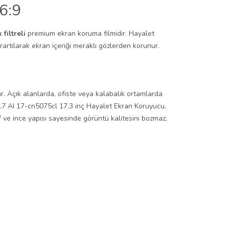
6:9
k filtreli
premium ekran koruma filmidir. Hayalet
artılarak ekran içeriği meraklı gözlerden korunur.
ır. Açık alanlarda, ofiste veya kalabalık ortamlarda
P 17 AI 17-cn5075cl 17.3 inç Hayalet Ekran Koruyucu,
f
ve ince yapısı sayesinde görüntü kalitesini bozmaz,