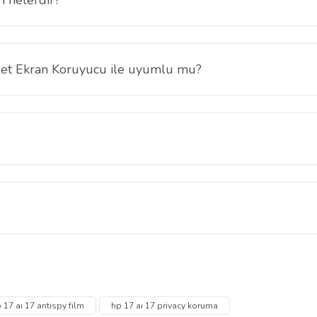
ran gizliliğinizi sağlar, çizik ve parmak izlerine karşı dayanıklıdır.
let Ekran Koruyucu ile uyumlu mu?
-cn5075cl modeli için özel olarak tasarlanmıştır ve tam uyumludur.
an Koruyucu sert kaplama teknolojisi sayesinde ekran çiziklerine ve gü
ice yerleştirin ve oluşan hava kabarcıklarını giderin.
 diğer konularda yetersiz gördüğünüz noktaları öneri formunu kullanarak tarafımı
Bu ürüne ilk yorumu siz yapın!
Ürün hakkında henüz soru sorulmamış.
 17 aı 17 antispy film
hp 17 aı 17 privacy koruma