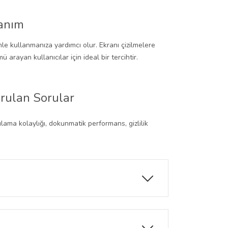
lanım
le kullanmanıza yardımcı olur. Ekranı çizilmelere
 arayan kullanıcılar için ideal bir tercihtir.
rulan Sorular
ulama kolaylığı, dokunmatik performans, gizlilik
ılar; yan açılardan bakıldığında içerik