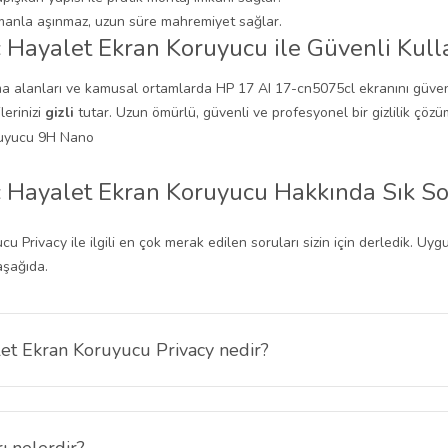
amanla aşınmaz, uzun süre mahremiyet sağlar.
 Hayalet Ekran Koruyucu ile Güvenli Kul
şma alanları ve kamusal ortamlarda HP 17 AI 17-cn5075cl ekranını güven
lerinizi
gizli
tutar. Uzun ömürlü, güvenli ve profesyonel bir gizlilik çözümü
ç Hayalet Ekran Koruyucu Hakkında Sık So
Privacy ile ilgili en çok merak edilen soruları sizin için derledik. Uyg
 aşağıda.
et Ekran Koruyucu Privacy nedir?
yucu, ekranınızı yalnızca doğrudan karşıdan gören kişiler için görünür k
ı nelerdir?