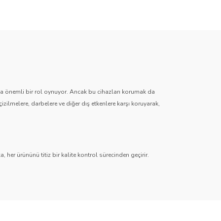
zda önemli bir rol oynuyor. Ancak bu cihazları korumak da
çizilmelere, darbelere ve diğer dış etkenlere karşı koruyarak,
 her ürününü titiz bir kalite kontrol sürecinden geçirir.
r
,
Hayalet (Anti-Spy)
,
Paperlike
,
Şeffaf TPU
ve
Mat TPU
timedya sistemlerinden dijital gösterge ekranlarına kadar her