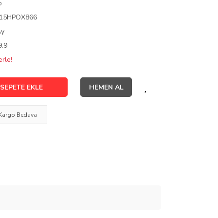
o
15HPOX866
Ay
9.9
rle!
SEPETE EKLE
HEMEN AL
Kargo Bedava