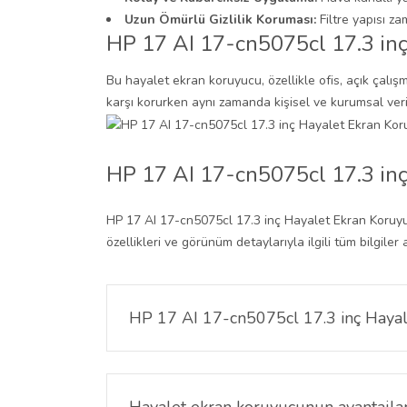
Uzun Ömürlü Gizlilik Koruması:
Filtre yapısı z
HP 17 AI 17-cn5075cl 17.3 inç
Bu hayalet ekran koruyucu, özellikle ofis, açık çalı
karşı korurken aynı zamanda kişisel ve kurumsal veri
HP 17 AI 17-cn5075cl 17.3 in
HP 17 AI 17-cn5075cl 17.3 inç Hayalet Ekran Koruyucu 
özellikleri ve görünüm detaylarıyla ilgili tüm bilgiler
HP 17 AI 17-cn5075cl 17.3 inç Hayal
HP 17 AI 17-cn5075cl 17.3 inç Hayalet Ekran Koru
gizlenir ve gizliliğiniz korunur.
Hayalet ekran koruyucunun avantajlar