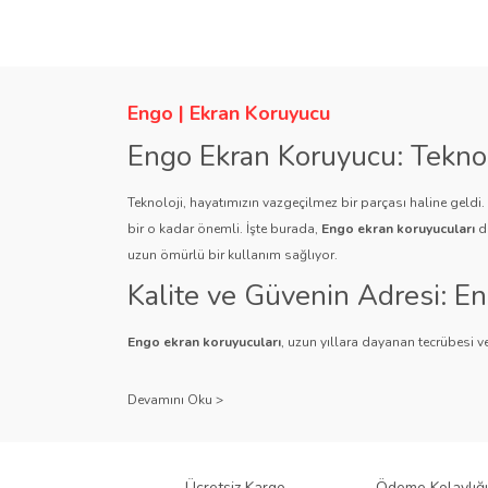
Ürün resmi kalitesiz, bozuk veya görüntülenemiyor.
Ürün açıklamasında eksik bilgiler bulunuyor.
Ürün bilgilerinde hatalar bulunuyor.
Engo | Ekran Koruyucu
Ürün fiyatı diğer sitelerden daha pahalı.
Engo Ekran Koruyucu: Tekno
Bu ürüne benzer farklı alternatifler olmalı.
Teknoloji, hayatımızın vazgeçilmez bir parçası haline geldi
bir o kadar önemli. İşte burada,
Engo ekran koruyucuları
de
uzun ömürlü bir kullanım sağlıyor.
Kalite ve Güvenin Adresi: E
Engo ekran koruyucuları
, uzun yıllara dayanan tecrübesi ve
Kullanıcı dostu tasarımı ve dayanıklı malzeme yapısıyla E
Çeşitlilik ve Uyum: Engo Ekr
Engo, farklı cihazlar ve kullanıcı ihtiyaçlarına yönelik geniş
gibi çeşitli türlerle Engo, cihazlarınız için mükemmel uyumu
Ücretsiz Kargo
Ödeme Kolaylığı