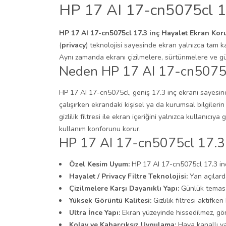
HP 17 AI 17-cn5075cl 17
HP 17 AI 17-cn5075cl 17.3 inç Hayalet Ekran Kor
(
privacy
) teknolojisi sayesinde ekran yalnızca tam k
Aynı zamanda ekranı çizilmelere, sürtünmelere ve gün
Neden HP 17 AI 17-cn5075cl
HP 17 AI 17-cn5075cl, geniş 17.3 inç ekranı sayesinde
çalışırken ekrandaki kişisel ya da kurumsal bilgiler
gizlilik filtresi ile ekran içeriğini yalnızca kullanıcı
kullanım konforunu korur.
HP 17 AI 17-cn5075cl 17.3 i
Özel Kesim Uyum:
HP 17 AI 17-cn5075cl 17.3 inç
Hayalet / Privacy Filtre Teknolojisi:
Yan açılard
Çizilmelere Karşı Dayanıklı Yapı:
Günlük temas 
Yüksek Görüntü Kalitesi:
Gizlilik filtresi aktifke
Ultra İnce Yapı:
Ekran yüzeyinde hissedilmez, gör
Kolay ve Kabarcıksız Uygulama:
Hava kanallı ya