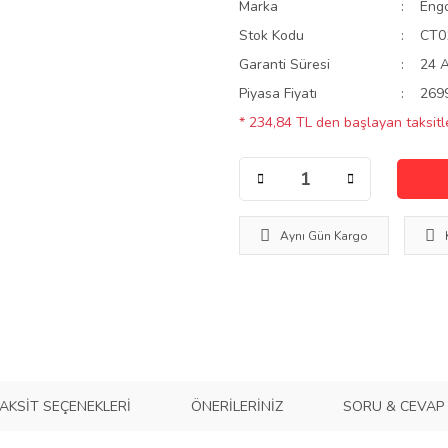
Marka
Eng
Stok Kodu
CT0
Garanti Süresi
24 
Piyasa Fiyatı
269
* 234,84 TL den başlayan taksitle
Aynı Gün Kargo
AKSIT SEÇENEKLERI
ÖNERILERINIZ
SORU & CEVAP