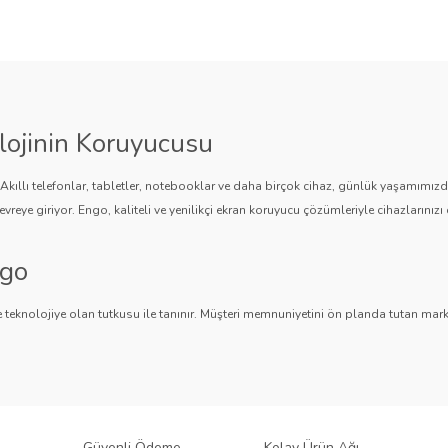
Yorum Yaz
Soru Sor
lojinin Koruyucusu
. Akıllı telefonlar, tabletler, notebooklar ve daha birçok cihaz, günlük yaşamımı
vreye giriyor. Engo, kaliteli ve yenilikçi ekran koruyucu çözümleriyle cihazlarınızı 
ngo
Gönder
 teknolojiye olan tutkusu ile tanınır. Müşteri memnuniyetini ön planda tutan marka,
ngo, teknolojiyi koruma konusunda güvenilir bir çözüm sunar.
an Koruyucuları
 bir ürün yelpazesi sunar.
Parlak Nano ekran koruyucular
,
Mat ekran koruyucula
 sağlar. Akıllı telefonlardan tabletlere, notebooklardan akıllı saatlere, araç mul
Güvenli Ödeme
Kolay Ürün Ağı