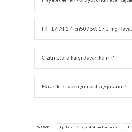
Özellikle toplu taşıma veya kalabalık ortamlarda ek
HP 17 AI 17-cn5075cl 17.3 inç Haya
Evet, 17.3 inç ekran boyutuna sahip HP 17 AI 17
Çizilmelere karşı dayanıklı mı?
Evet, HP 17 AI 17-cn5075cl 17.3 inç Hayalet Ekr
Ekran koruyucuyu nasıl uygularım?
Temiz ve tozsuz bir ortamda ekran üzerine dikkatl
Bu ürünün fiyat bilgisi, resim, ürün açıklamalarında ve
Görüş ve önerileriniz için teşekkür ederiz.
Etiketler :
hp 17 aı 17 hayalet ekran koruyucu
hp