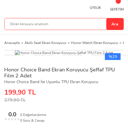
ÜYELİK
SEPETİM
Ara
Anasayfa
Akıllı Saat Ekran Koruyucu
Honor Watch Ekran Koruyucu
Hon
%29
Honor Choice Band Ekran Koruyucu Şeffaf TPU
Film 2 Adet
Honor Choice Band İle Uyumlu TPU Ekran Koruyucu
199,90 TL
279,90 TL
0.0
0 Değerlendirme
★
★
★
★
★
0 Soru & Cevap