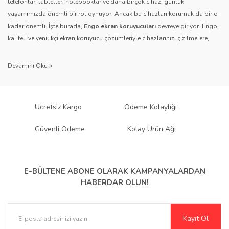
telefonlar, tabletler, notebooklar ve daha birçok cihaz, günlük
yaşamımızda önemli bir rol oynuyor. Ancak bu cihazları korumak da bir o
kadar önemli. İşte burada,
Engo ekran koruyucuları
devreye giriyor. Engo,
Gönder
kaliteli ve yenilikçi ekran koruyucu çözümleriyle cihazlarınızı çizilmelere,
darbelere ve diğer dış etkenlere karşı koruyarak, uzun ömürlü bir kullanım
sağlıyor.
Kalite ve Güvenin Adresi: Engo
Engo ekran koruyucuları
, uzun yıllara dayanan tecrübesi ve teknolojiye
Ücretsiz Kargo
Ödeme Kolaylığı
olan tutkusu ile tanınır. Müşteri memnuniyetini ön planda tutan marka, her
ürününü titiz bir kalite kontrol sürecinden geçirir. Kullanıcı dostu tasarımı
Güvenli Ödeme
Kolay Ürün Ağı
ve dayanıklı malzeme yapısıyla Engo, teknolojiyi koruma konusunda
güvenilir bir çözüm sunar.
Çeşitlilik ve Uyum: Engo Ekran
E-BÜLTENE ABONE OLARAK
KAMPANYALARDAN
HABERDAR OLUN!
Koruyucuları
Engo, farklı cihazlar ve kullanıcı ihtiyaçlarına yönelik geniş bir ürün
Kayıt Ol
yelpazesi sunar.
Parlak Nano ekran koruyucular
,
Mat ekran koruyucular
,