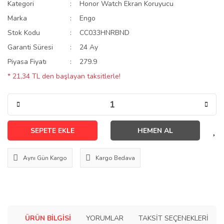
Kategori
Honor Watch Ekran Koruyucu
Marka
Engo
Stok Kodu
CC033HNRBND
Garanti Süresi
24 Ay
Piyasa Fiyatı
279.9
* 21,34 TL den başlayan taksitlerle!
SEPETE EKLE
HEMEN AL
Aynı Gün Kargo
Kargo Bedava
ÜRÜN BILGISI
YORUMLAR
TAKSIT SEÇENEKLERI