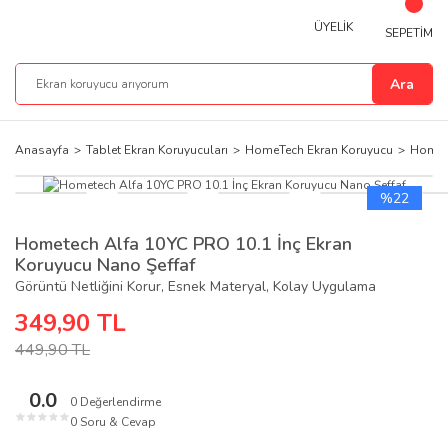
ÜYELİK
SEPETİM
Ara
Anasayfa
Tablet Ekran Koruyucuları
HomeTech Ekran Koruyucu
Homete
%22
Hometech Alfa 10YC PRO 10.1 İnç Ekran
Koruyucu Nano Şeffaf
Görüntü Netliğini Korur, Esnek Materyal, Kolay Uygulama
349,90 TL
449,90 TL
0.0
0 Değerlendirme
★
★
★
★
★
0 Soru & Cevap