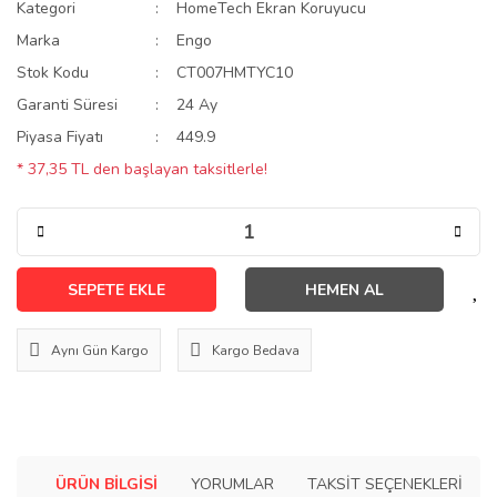
Kategori
HomeTech Ekran Koruyucu
Marka
Engo
Stok Kodu
CT007HMTYC10
Garanti Süresi
24 Ay
Piyasa Fiyatı
449.9
* 37,35 TL den başlayan taksitlerle!
SEPETE EKLE
HEMEN AL
Aynı Gün Kargo
Kargo Bedava
ÜRÜN BILGISI
YORUMLAR
TAKSIT SEÇENEKLERI