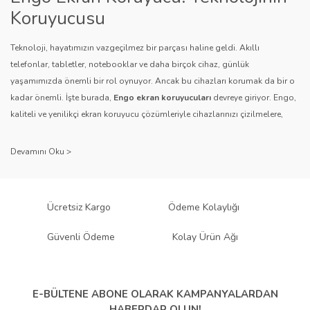
Bu ürüne benzer farklı alternatifler olmalı.
Koruyucusu
Teknoloji, hayatımızın vazgeçilmez bir parçası haline geldi. Akıllı
telefonlar, tabletler, notebooklar ve daha birçok cihaz, günlük
yaşamımızda önemli bir rol oynuyor. Ancak bu cihazları korumak da bir o
kadar önemli. İşte burada,
Engo ekran koruyucuları
devreye giriyor. Engo,
Gönder
kaliteli ve yenilikçi ekran koruyucu çözümleriyle cihazlarınızı çizilmelere,
darbelere ve diğer dış etkenlere karşı koruyarak, uzun ömürlü bir kullanım
sağlıyor.
Kalite ve Güvenin Adresi: Engo
Engo ekran koruyucuları
, uzun yıllara dayanan tecrübesi ve teknolojiye
Ücretsiz Kargo
Ödeme Kolaylığı
olan tutkusu ile tanınır. Müşteri memnuniyetini ön planda tutan marka, her
ürününü titiz bir kalite kontrol sürecinden geçirir. Kullanıcı dostu tasarımı
Güvenli Ödeme
Kolay Ürün Ağı
ve dayanıklı malzeme yapısıyla Engo, teknolojiyi koruma konusunda
güvenilir bir çözüm sunar.
Çeşitlilik ve Uyum: Engo Ekran
E-BÜLTENE ABONE OLARAK
KAMPANYALARDAN
HABERDAR OLUN!