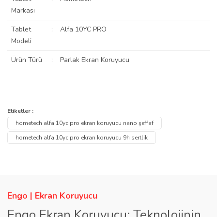
Markası
Tablet
:
Alfa 10YC PRO
Modeli
Ürün Türü
:
Parlak Ekran Koruyucu
Bu ürünün fiyat bilgisi, resim, ürün açıklamalarında ve diğer
konularda yetersiz gördüğünüz noktaları öneri formunu kullanarak
Bu ürüne ilk yorumu siz yapın!
Etiketler :
Ürün hakkında henüz soru sorulmamış.
tarafımıza iletebilirsiniz.
hometech alfa 10yc pro ekran koruyucu nano şeffaf
Görüş ve önerileriniz için teşekkür ederiz.
Yorum Yaz
hometech alfa 10yc pro ekran koruyucu 9h sertlik
Soru Sor
Ürün resmi kalitesiz, bozuk veya görüntülenemiyor.
Ürün açıklamasında eksik bilgiler bulunuyor.
Ürün bilgilerinde hatalar bulunuyor.
Engo | Ekran Koruyucu
Ürün fiyatı diğer sitelerden daha pahalı.
Engo Ekran Koruyucu: Teknolojinin