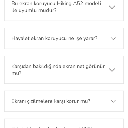
Bu ekran koruyucu Hiking A52 modeli
ile uyumlu mudur?
Evet. Ürün, Hiking A52 modelinin 6.74 inç ekran
ölçülerine uygun olarak üretilmiştir.
Hayalet ekran koruyucu ne işe yarar?
Özel gizlilik filtresi sayesinde ekran içeriğinin yan
açılardan görülmesini zorlaştırır ve kişisel
bilgilerinizin korunmasına yardımcı olur.
Karşıdan bakıldığında ekran net görünür
mü?
Evet. Ekran içeriği karşıdan bakıldığında net şekilde
görüntülenebilirken yan açılarda görünürlük azalır.
Ekranı çizilmelere karşı korur mu?
Evet. 9H nano yüzeyi sayesinde günlük kullanım
sırasında oluşabilecek çizik ve sürtünmelere karşı
ekranın korunmasına yardımcı olur.