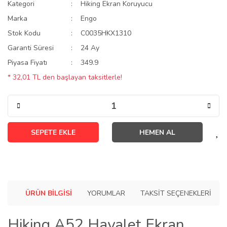
Kategori
Hiking Ekran Koruyucu
Marka
Engo
Stok Kodu
C0035HKX1310
Garanti Süresi
24 Ay
Piyasa Fiyatı
349.9
* 32,01 TL den başlayan taksitlerle!
SEPETE EKLE
HEMEN AL
ÜRÜN BILGISI
YORUMLAR
TAKSIT SEÇENEKLERI
Hiking A52 Hayalet Ekran