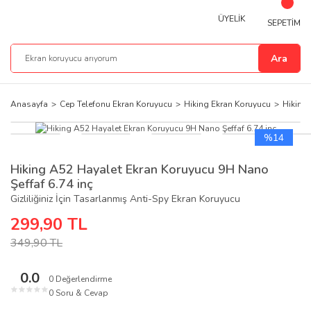
ÜYELİK
SEPETİM
Ara
Anasayfa
Cep Telefonu Ekran Koruyucu
Hiking Ekran Koruyucu
Hiking 
%14
Hiking A52 Hayalet Ekran Koruyucu 9H Nano
Şeffaf 6.74 inç
Gizliliğiniz İçin Tasarlanmış Anti-Spy Ekran Koruyucu
299,90 TL
349,90 TL
0.0
0 Değerlendirme
★
★
★
★
★
0 Soru & Cevap