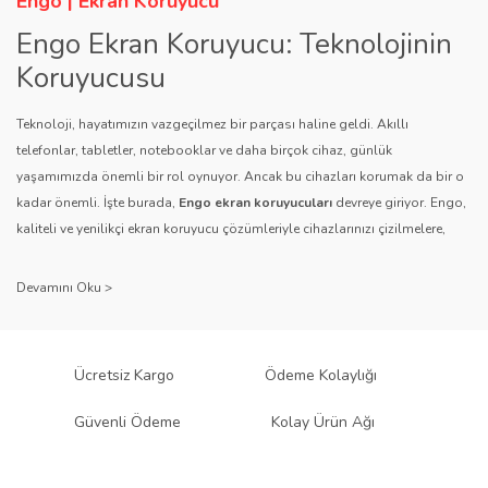
Engo | Ekran Koruyucu
Bu ürüne benzer farklı alternatifler olmalı.
Engo Ekran Koruyucu: Teknolojinin
Koruyucusu
Teknoloji, hayatımızın vazgeçilmez bir parçası haline geldi. Akıllı
telefonlar, tabletler, notebooklar ve daha birçok cihaz, günlük
yaşamımızda önemli bir rol oynuyor. Ancak bu cihazları korumak da bir o
Gönder
kadar önemli. İşte burada,
Engo ekran koruyucuları
devreye giriyor. Engo,
kaliteli ve yenilikçi ekran koruyucu çözümleriyle cihazlarınızı çizilmelere,
darbelere ve diğer dış etkenlere karşı koruyarak, uzun ömürlü bir kullanım
sağlıyor.
Kalite ve Güvenin Adresi: Engo
Engo ekran koruyucuları
, uzun yıllara dayanan tecrübesi ve teknolojiye
Ücretsiz Kargo
Ödeme Kolaylığı
olan tutkusu ile tanınır. Müşteri memnuniyetini ön planda tutan marka, her
ürününü titiz bir kalite kontrol sürecinden geçirir. Kullanıcı dostu tasarımı
Güvenli Ödeme
Kolay Ürün Ağı
ve dayanıklı malzeme yapısıyla Engo, teknolojiyi koruma konusunda
güvenilir bir çözüm sunar.