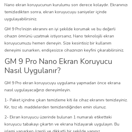
Nano ekran koruyucunun kurulumu son derece kolaydır. Ekranınızı
temizledikten sonra, ekran koruyucuyu saniyeler içinde
uygulayabilirsiniz.
GM 9 Pro'inizin ekranını en iyi şekilde korumak ve bu değerli
cihazın ömrünü uzatmak istiyorsanız, Nano teknolojili ekran
koruyucumuzu hemen deneyin. Size kesintisiz bir kullanım
deneyimi sunarken, endişesizce cihazınızın keyfini çıkarabilirsiniz.
GM 9 Pro Nano Ekran Koruyucu
Nasıl Uygulanır?
GM 9 Pro ekran koruyucuyu uygulama yapmadan önce ekrana
nasıl uygulayacağınzı deneyimleyin.
1- Paket içindne çıkan temizleme kiti ile cihaz ekranını temizleyiniz.
Kir, toz vb. maddelerden temizlendiğinden emin olunuz.
2- Ekran koruyucu üzerinde bulunan 1 numaralı etiketteki
koruyucu tabakayı çıkartın ve ekrana hizlayarak uygulayın. Bu
işlemi yaparken özenli ve dikkatli bir şekilde yapınız.