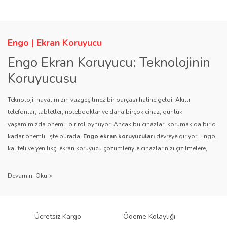
tarafımıza iletebilirsiniz.
Görüş ve önerileriniz için teşekkür ederiz.
Yorum Yaz
Soru Sor
Engo | Ekran Koruyucu
Ürün resmi kalitesiz, bozuk veya görüntülenemiyor.
Engo Ekran Koruyucu: Teknolojinin
Ürün açıklamasında eksik bilgiler bulunuyor.
Koruyucusu
Ürün bilgilerinde hatalar bulunuyor.
Ürün fiyatı diğer sitelerden daha pahalı.
Teknoloji, hayatımızın vazgeçilmez bir parçası haline geldi. Akıllı
telefonlar, tabletler, notebooklar ve daha birçok cihaz, günlük
Bu ürüne benzer farklı alternatifler olmalı.
yaşamımızda önemli bir rol oynuyor. Ancak bu cihazları korumak da bir o
kadar önemli. İşte burada,
Engo ekran koruyucuları
devreye giriyor. Engo,
kaliteli ve yenilikçi ekran koruyucu çözümleriyle cihazlarınızı çizilmelere,
darbelere ve diğer dış etkenlere karşı koruyarak, uzun ömürlü bir kullanım
sağlıyor.
Gönder
Kalite ve Güvenin Adresi: Engo
Engo ekran koruyucuları
, uzun yıllara dayanan tecrübesi ve teknolojiye
Ücretsiz Kargo
Ödeme Kolaylığı
olan tutkusu ile tanınır. Müşteri memnuniyetini ön planda tutan marka, her