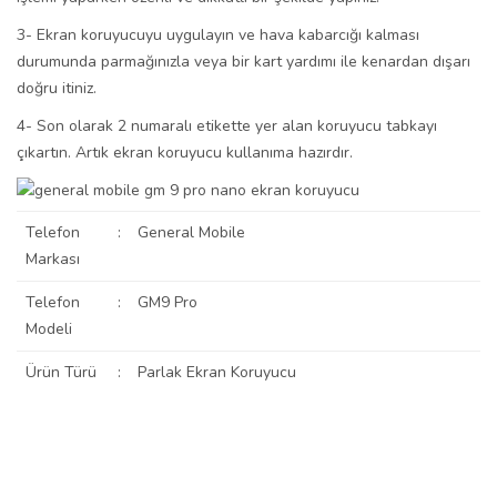
3- Ekran koruyucuyu uygulayın ve hava kabarcığı kalması
durumunda parmağınızla veya bir kart yardımı ile kenardan dışarı
doğru itiniz.
4- Son olarak 2 numaralı etikette yer alan koruyucu tabkayı
çıkartın. Artık ekran koruyucu kullanıma hazırdır.
Telefon
:
General Mobile
Markası
Telefon
:
GM9 Pro
Modeli
Ürün Türü
:
Parlak Ekran Koruyucu
Bu ürünün fiyat bilgisi, resim, ürün açıklamalarında ve diğer
konularda yetersiz gördüğünüz noktaları öneri formunu kullanarak
Bu ürüne ilk yorumu siz yapın!
Ürün hakkında henüz soru sorulmamış.