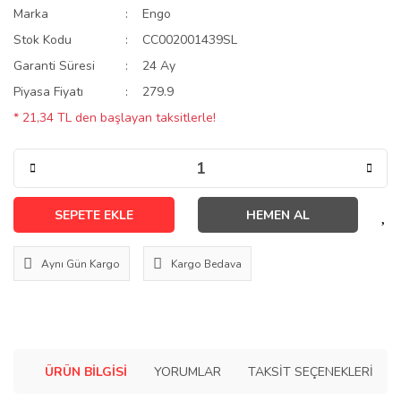
Marka
Engo
Stok Kodu
CC002001439SL
Garanti Süresi
24 Ay
Piyasa Fiyatı
279.9
* 21,34 TL den başlayan taksitlerle!
SEPETE EKLE
HEMEN AL
Aynı Gün Kargo
Kargo Bedava
ÜRÜN BILGISI
YORUMLAR
TAKSIT SEÇENEKLERI