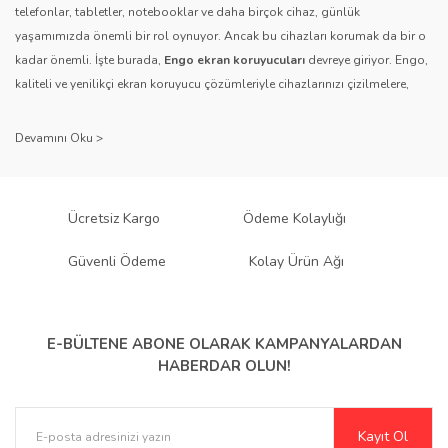
telefonlar, tabletler, notebooklar ve daha birçok cihaz, günlük
yaşamımızda önemli bir rol oynuyor. Ancak bu cihazları korumak da bir o
Gönder
kadar önemli. İşte burada,
Engo ekran koruyucuları
devreye giriyor. Engo,
kaliteli ve yenilikçi ekran koruyucu çözümleriyle cihazlarınızı çizilmelere,
darbelere ve diğer dış etkenlere karşı koruyarak, uzun ömürlü bir kullanım
sağlıyor.
Kalite ve Güvenin Adresi: Engo
Engo ekran koruyucuları
, uzun yıllara dayanan tecrübesi ve teknolojiye
Ücretsiz Kargo
Ödeme Kolaylığı
olan tutkusu ile tanınır. Müşteri memnuniyetini ön planda tutan marka, her
ürününü titiz bir kalite kontrol sürecinden geçirir. Kullanıcı dostu tasarımı
Güvenli Ödeme
Kolay Ürün Ağı
ve dayanıklı malzeme yapısıyla Engo, teknolojiyi koruma konusunda
güvenilir bir çözüm sunar.
Çeşitlilik ve Uyum: Engo Ekran
E-BÜLTENE ABONE OLARAK
KAMPANYALARDAN
HABERDAR OLUN!
Koruyucuları
Engo, farklı cihazlar ve kullanıcı ihtiyaçlarına yönelik geniş bir ürün
Kayıt Ol
yelpazesi sunar.
Parlak Nano ekran koruyucular
,
Mat ekran koruyucular
,