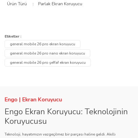
Ürün Türü
:
Parlak Ekran Koruyucu
uzun süreli kullanım sunar.
Bu ürünün fiyat bilgisi, resim, ürün açıklamalarında ve diğer
konularda yetersiz gördüğünüz noktaları öneri formunu kullanarak
Bu ürüne ilk yorumu siz yapın!
Etiketler :
Ürün hakkında henüz soru sorulmamış.
tarafımıza iletebilirsiniz.
general mobile 26 pro ekran koruyucu
Görüş ve önerileriniz için teşekkür ederiz.
Yorum Yaz
general mobile 26 pro nano ekran koruyucu
Soru Sor
general mobile 26 pro şeffaf ekran koruyucu
Ürün resmi kalitesiz, bozuk veya görüntülenemiyor.
Ürün açıklamasında eksik bilgiler bulunuyor.
Ürün bilgilerinde hatalar bulunuyor.
Ürün fiyatı diğer sitelerden daha pahalı.
Engo | Ekran Koruyucu
Bu ürüne benzer farklı alternatifler olmalı.
Engo Ekran Koruyucu: Teknolojinin
Koruyucusu
Teknoloji, hayatımızın vazgeçilmez bir parçası haline geldi. Akıllı