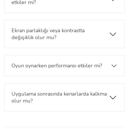
etkiler mi?
Nano yüzey, parmak hareketlerinin akıcı şekilde
ilerlemesini sağlar. Kaydırma ve uygulama
geçişlerinde doğal bir kullanım hissi sunar.
Ekran parlaklığı veya kontrastta
değişiklik olur mu?
Yüksek şeffaf nano kaplama sayesinde ekran
parlaklığı ve renk dengesi korunur. Günlük
kullanımda görüntü kalitesinde belirgin bir değişim
Oyun oynarken performansı etkiler mi?
yaşanmaz.
Hayır. General Mobile 26 Pro 5G ekran koruyucu
dokunmatik hassasiyeti korur ve hızlı tepki
gerektiren oyunlarda akıcı kullanım sağlar.
Uygulama sonrasında kenarlarda kalkma
olur mu?
Doğru şekilde uygulanıp bastırıldığında kenarlarda
kalkma oluşmaz. General Mobile 26 Pro 5G ekran
koruyucu cihaz ekranına sağlam şekilde tutunur ve