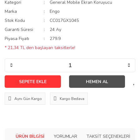
Kategori
General Mobile Ekran Koruyucu
Marka
Engo
Stok Kodu
CC017GX1045
Garanti Süresi
24 Ay
Piyasa Fiyatı
279.9
* 21,34 TL den başlayan taksitlerle!
SEPETE EKLE
HEMEN AL
Aynı Gün Kargo
Kargo Bedava
ÜRÜN BILGISI
YORUMLAR
TAKSIT SEÇENEKLERI