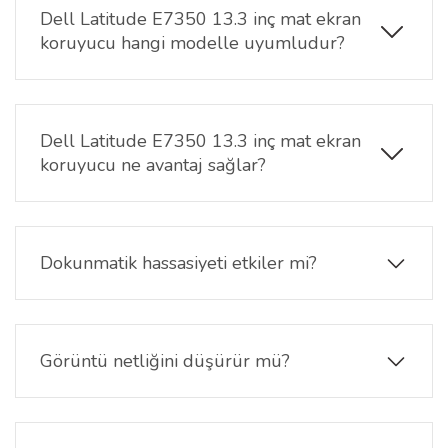
Dell Latitude E7350 13.3 inç mat ekran
koruyucu hangi modelle uyumludur?
Bu ürün
Dell Latitude E7350 CA001L7350EMEA
modelinin
13.3 inç
ekranı için özel ölçüyle
üretilmiştir.
Dell Latitude E7350 13.3 inç mat ekran
koruyucu ne avantaj sağlar?
Mat yüzey yapısı, ortam ışığından kaynaklanan
yansımayı azaltmaya yardımcı olur. Bu sayede ekran
daha konforlu görünür ve uzun süreli kullanımda
Dokunmatik hassasiyeti etkiler mi?
göz yorgunluğu azalır.
Hayır. Dell Latitude E7350 13.3 inç mat ekran
koruyucu dokunmatik hassasiyeti koruyacak şekilde
tasarlanmıştır. Dokunmatik komutlar ve ekran
Görüntü netliğini düşürür mü?
geçişleri sorunsuz şekilde devam eder.
Mat yüzey, yansıma azaltma odaklıdır. Görüntü
netliği korunur; parlak yüzeye kıyasla daha doğal ve