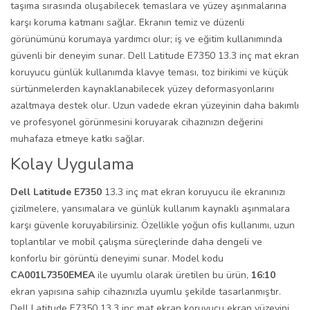
taşıma sırasında oluşabilecek temaslara ve yüzey aşınmalarına
karşı koruma katmanı sağlar. Ekranın temiz ve düzenli
görünümünü korumaya yardımcı olur; iş ve eğitim kullanımında
güvenli bir deneyim sunar. Dell Latitude E7350 13.3 inç mat ekran
koruyucu günlük kullanımda klavye teması, toz birikimi ve küçük
sürtünmelerden kaynaklanabilecek yüzey deformasyonlarını
azaltmaya destek olur. Uzun vadede ekran yüzeyinin daha bakımlı
ve profesyonel görünmesini koruyarak cihazınızın değerini
muhafaza etmeye katkı sağlar.
Kolay Uygulama
Dell Latitude E7350
13.3 inç mat ekran koruyucu ile ekranınızı
çizilmelere, yansımalara ve günlük kullanım kaynaklı aşınmalara
karşı güvenle koruyabilirsiniz. Özellikle yoğun ofis kullanımı, uzun
toplantılar ve mobil çalışma süreçlerinde daha dengeli ve
konforlu bir görüntü deneyimi sunar. Model kodu
CA001L7350EMEA
ile uyumlu olarak üretilen bu ürün,
16:10
ekran yapısına sahip cihazınızla uyumlu şekilde tasarlanmıştır.
Dell Latitude E7350 13.3 inç mat ekran koruyucu ekran yüzeyini