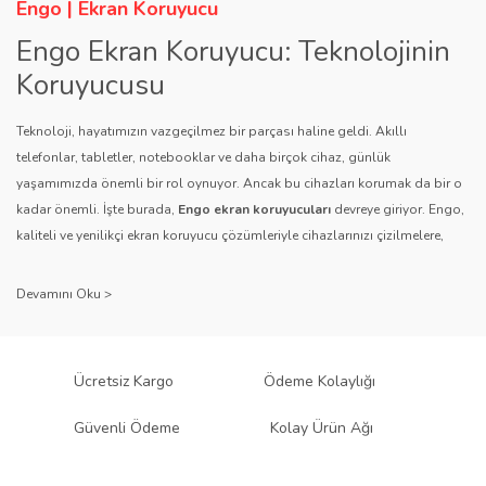
Ürün fiyatı diğer sitelerden daha pahalı.
Engo | Ekran Koruyucu
Bu ürüne benzer farklı alternatifler olmalı.
Engo Ekran Koruyucu: Teknolojinin
Koruyucusu
Teknoloji, hayatımızın vazgeçilmez bir parçası haline geldi. Akıllı
telefonlar, tabletler, notebooklar ve daha birçok cihaz, günlük
yaşamımızda önemli bir rol oynuyor. Ancak bu cihazları korumak da bir o
Gönder
kadar önemli. İşte burada,
Engo ekran koruyucuları
devreye giriyor. Engo,
kaliteli ve yenilikçi ekran koruyucu çözümleriyle cihazlarınızı çizilmelere,
darbelere ve diğer dış etkenlere karşı koruyarak, uzun ömürlü bir kullanım
sağlıyor.
Kalite ve Güvenin Adresi: Engo
Engo ekran koruyucuları
, uzun yıllara dayanan tecrübesi ve teknolojiye
Ücretsiz Kargo
Ödeme Kolaylığı
olan tutkusu ile tanınır. Müşteri memnuniyetini ön planda tutan marka, her
ürününü titiz bir kalite kontrol sürecinden geçirir. Kullanıcı dostu tasarımı
Güvenli Ödeme
Kolay Ürün Ağı
ve dayanıklı malzeme yapısıyla Engo, teknolojiyi koruma konusunda
güvenilir bir çözüm sunar.