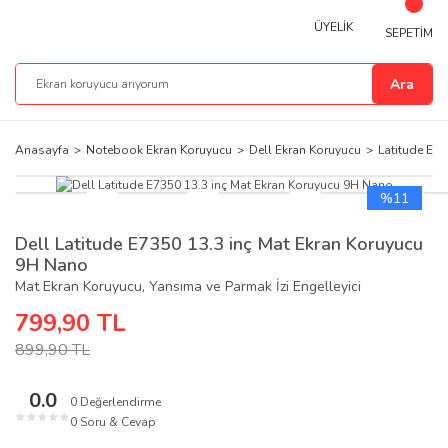
ÜYELİK
SEPETİM
Ara
Anasayfa
Notebook Ekran Koruyucu
Dell Ekran Koruyucu
Latitude Ekr
%11
Dell Latitude E7350 13.3 inç Mat Ekran Koruyucu
9H Nano
Mat Ekran Koruyucu, Yansıma ve Parmak İzi Engelleyici
799,90 TL
899,90 TL
0.0
0 Değerlendirme
★
★
★
★
★
0 Soru & Cevap