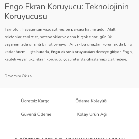
Bu ürüne benzer farklı alternatifler olmalı.
Engo Ekran Koruyucu: Teknolojinin
Koruyucusu
Teknoloji, hayatımızın vazgeçilmez bir parçası haline geldi. Akıllı
telefonlar, tabletler, notebooklar ve daha birçok cihaz, günlük
yaşamımızda önemli bir rol oynuyor. Ancak bu cihazları korumak da bir o
Gönder
kadar önemli. İşte burada,
Engo ekran koruyucuları
devreye giriyor. Engo,
kaliteli ve yenilikçi ekran koruyucu çözümleriyle cihazlarınızı çizilmelere,
darbelere ve diğer dış etkenlere karşı koruyarak, uzun ömürlü bir kullanım
sağlıyor.
Kalite ve Güvenin Adresi: Engo
Engo ekran koruyucuları
, uzun yıllara dayanan tecrübesi ve teknolojiye
Ücretsiz Kargo
Ödeme Kolaylığı
olan tutkusu ile tanınır. Müşteri memnuniyetini ön planda tutan marka, her
ürününü titiz bir kalite kontrol sürecinden geçirir. Kullanıcı dostu tasarımı
Güvenli Ödeme
Kolay Ürün Ağı
ve dayanıklı malzeme yapısıyla Engo, teknolojiyi koruma konusunda
güvenilir bir çözüm sunar.