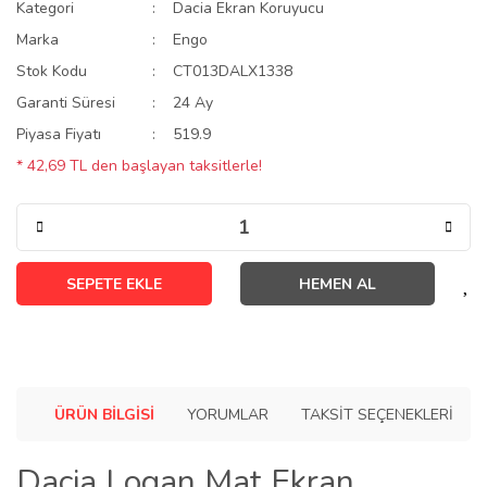
Kategori
Dacia Ekran Koruyucu
Marka
Engo
Stok Kodu
CT013DALX1338
Garanti Süresi
24 Ay
Piyasa Fiyatı
519.9
* 42,69 TL den başlayan taksitlerle!
SEPETE EKLE
HEMEN AL
ÜRÜN BILGISI
YORUMLAR
TAKSIT SEÇENEKLERI
Dacia Logan Mat Ekran