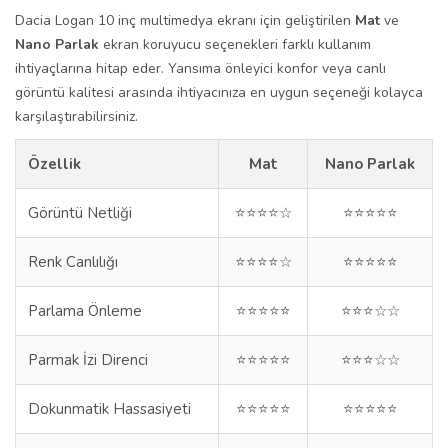
Dacia Logan 10 inç multimedya ekranı için geliştirilen
Mat
ve
Nano Parlak
ekran koruyucu seçenekleri farklı kullanım
ihtiyaçlarına hitap eder. Yansıma önleyici konfor veya canlı
görüntü kalitesi arasında ihtiyacınıza en uygun seçeneği kolayca
karşılaştırabilirsiniz.
Özellik
Mat
Nano Parlak
Görüntü Netliği
⭐⭐⭐⭐☆
⭐⭐⭐⭐⭐
Renk Canlılığı
⭐⭐⭐⭐☆
⭐⭐⭐⭐⭐
Parlama Önleme
⭐⭐⭐⭐⭐
⭐⭐⭐☆☆
Parmak İzi Direnci
⭐⭐⭐⭐⭐
⭐⭐⭐☆☆
Dokunmatik Hassasiyeti
⭐⭐⭐⭐⭐
⭐⭐⭐⭐⭐