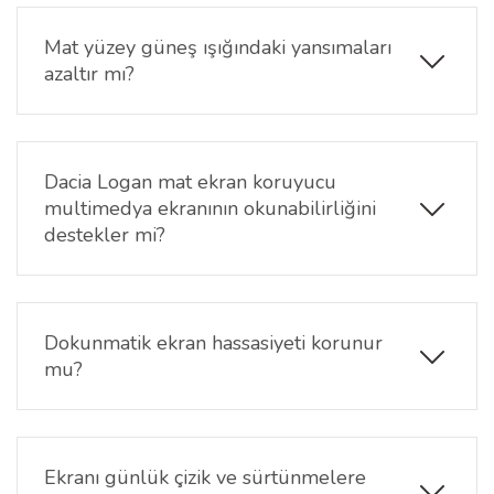
Logan Expression ve Journey donanım paketleri ile
uyumludur.
Mat yüzey güneş ışığındaki yansımaları
azaltır mı?
Evet. Mat yüzeyi, güneş ışığı ve güçlü ortam
aydınlatmalarından kaynaklanan ekran
yansımalarının azalmasına yardımcı olur.
Dacia Logan mat ekran koruyucu
multimedya ekranının okunabilirliğini
destekler mi?
Evet. Mat yüzey teknolojisi sayesinde navigasyon,
medya menüleri ve araç ayarlarının farklı ışık
koşullarında daha rahat görüntülenmesine katkı
Dokunmatik ekran hassasiyeti korunur
sağlar.
mu?
Evet. Dokunmatik hassasiyetini koruyan yapısı
sayesinde medya kontrolleri, telefon bağlantıları ve
araç menüleri akıcı şekilde kullanılabilir.
Ekranı günlük çizik ve sürtünmelere