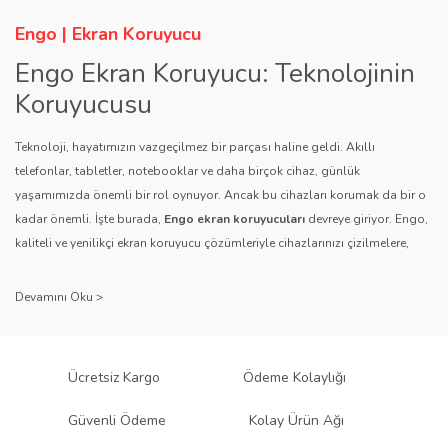
Ürün bilgilerinde hatalar bulunuyor.
Engo | Ekran Koruyucu
Ürün fiyatı diğer sitelerden daha pahalı.
Engo Ekran Koruyucu: Teknolojinin
Bu ürüne benzer farklı alternatifler olmalı.
Koruyucusu
Teknoloji, hayatımızın vazgeçilmez bir parçası haline geldi. Akıllı
telefonlar, tabletler, notebooklar ve daha birçok cihaz, günlük
yaşamımızda önemli bir rol oynuyor. Ancak bu cihazları korumak da bir o
kadar önemli. İşte burada,
Engo ekran koruyucuları
devreye giriyor. Engo,
Gönder
kaliteli ve yenilikçi ekran koruyucu çözümleriyle cihazlarınızı çizilmelere,
darbelere ve diğer dış etkenlere karşı koruyarak, uzun ömürlü bir kullanım
sağlıyor.
Kalite ve Güvenin Adresi: Engo
Engo ekran koruyucuları
, uzun yıllara dayanan tecrübesi ve teknolojiye
Ücretsiz Kargo
Ödeme Kolaylığı
olan tutkusu ile tanınır. Müşteri memnuniyetini ön planda tutan marka, her
ürününü titiz bir kalite kontrol sürecinden geçirir. Kullanıcı dostu tasarımı
Güvenli Ödeme
Kolay Ürün Ağı
ve dayanıklı malzeme yapısıyla Engo, teknolojiyi koruma konusunda