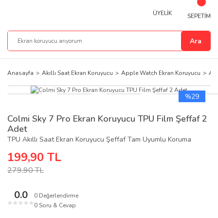
ÜYELİK
SEPETİM
Ara
Anasayfa
Akıllı Saat Ekran Koruyucu
Apple Watch Ekran Koruyucu
App
%29
Colmi Sky 7 Pro Ekran Koruyucu TPU Film Şeffaf 2
Adet
TPU Akıllı Saat Ekran Koruyucu Şeffaf Tam Uyumlu Koruma
199,90 TL
279,90 TL
0.0
0 Değerlendirme
★
★
★
★
★
0 Soru & Cevap