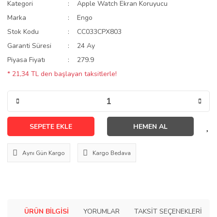
Kategori
Apple Watch Ekran Koruyucu
Marka
Engo
Stok Kodu
CC033CPX803
Garanti Süresi
24 Ay
Piyasa Fiyatı
279.9
* 21,34 TL den başlayan taksitlerle!
SEPETE EKLE
HEMEN AL
Aynı Gün Kargo
Kargo Bedava
ÜRÜN BILGISI
YORUMLAR
TAKSIT SEÇENEKLERI