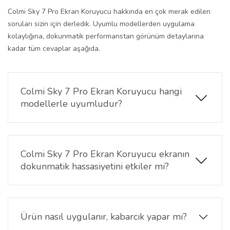
Colmi Sky 7 Pro Ekran Koruyucu hakkında en çok merak edilen
soruları sizin için derledik. Uyumlu modellerden uygulama
kolaylığına, dokunmatik performanstan görünüm detaylarına
kadar tüm cevaplar aşağıda.
Colmi Sky 7 Pro Ekran Koruyucu hangi
modellerle uyumludur?
Bu ekran koruyucu, Colmi Sky 7 Pro modeliyle tam
uyumlu olarak üretilmiştir.
Colmi Sky 7 Pro Ekran Koruyucu ekranın
dokunmatik hassasiyetini etkiler mi?
Hayır, yüksek şeffaflığa sahip TPU malzeme
sayesinde dokunmatik hassasiyette herhangi bir
kayıp yaşanmaz.
Ürün nasıl uygulanır, kabarcık yapar mı?