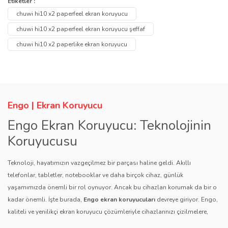
Bu ürüne ilk yorumu siz yapın!
Etiketler :
Ürün hakkında henüz soru sorulmamış.
tarafımıza iletebilirsiniz.
chuwi hi10 x2 paperfeel ekran koruyucu
Görüş ve önerileriniz için teşekkür ederiz.
Yorum Yaz
chuwi hi10 x2 paperfeel ekran koruyucu şeffaf
Soru Sor
chuwi hi10 x2 paperlike ekran koruyucu
Ürün resmi kalitesiz, bozuk veya görüntülenemiyor.
Ürün açıklamasında eksik bilgiler bulunuyor.
Ürün bilgilerinde hatalar bulunuyor.
Ürün fiyatı diğer sitelerden daha pahalı.
Engo | Ekran Koruyucu
Bu ürüne benzer farklı alternatifler olmalı.
Engo Ekran Koruyucu: Teknolojinin
Koruyucusu
Teknoloji, hayatımızın vazgeçilmez bir parçası haline geldi. Akıllı
telefonlar, tabletler, notebooklar ve daha birçok cihaz, günlük
yaşamımızda önemli bir rol oynuyor. Ancak bu cihazları korumak da bir o
Gönder
kadar önemli. İşte burada,
Engo ekran koruyucuları
devreye giriyor. Engo,
kaliteli ve yenilikçi ekran koruyucu çözümleriyle cihazlarınızı çizilmelere,
darbelere ve diğer dış etkenlere karşı koruyarak, uzun ömürlü bir kullanım