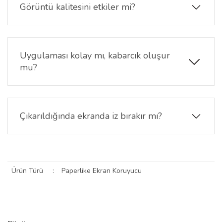
Tablet kullanımında dokunma ve kaydırma işlemleri
Görüntü kalitesini etkiler mi?
akıcı şekilde devam eder.
Chuwi Hi10 X2 paperfeel ekran koruyucu mat yüzey
yapısına sahiptir. Bu nedenle ekran görünümünde
hafif matlık oluşabilir ancak yansımaları azaltarak
Uygulaması kolay mı, kabarcık oluşur
ekranın daha rahat görülmesine yardımcı olur.
mu?
Ekran yüzeyi temizlendikten sonra doğru hizalama
ile kolay şekilde uygulanabilir. Tozdan arındırılmış
bir yüzeyde uygulandığında hava kabarcığı oluşma
Çıkarıldığında ekranda iz bırakır mı?
ihtimali oldukça düşüktür.
Hayır. Chuwi Hi10 X2 paperfeel ekran koruyucu
çıkarıldığında ekranda yapışkan kalıntısı bırakmaz ve
ekran yüzeyi temiz kalır.
Ürün Türü
:
Paperlike Ekran Koruyucu
Bu ürünün fiyat bilgisi, resim, ürün açıklamalarında ve diğer
konularda yetersiz gördüğünüz noktaları öneri formunu kullanarak