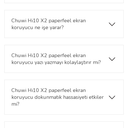
Bu ürün yalnızca
Chuwi Hi10 X2 10.1 inç tablet
modeli ile uyumludur. Tablet ekran ölçülerine uygun
olarak hazırlanmıştır.
Chuwi Hi10 X2 paperfeel ekran
koruyucu ne işe yarar?
Paperfeel ekran koruyucu özel yüzeyi sayesinde
ekranda
kağıt benzeri bir kullanım hissi
oluşturur.
Bu sayede özellikle kalemle yazı yazma, çizim yapma
Chuwi Hi10 X2 paperfeel ekran
veya not alma işlemlerinde daha kontrollü bir
koruyucu yazı yazmayı kolaylaştırır mı?
kullanım sunar.
Evet. Paperfeel yüzey, kalem veya stylus
kullanımında sürtünme oluşturarak daha doğal bir
yazma hissi sağlar. Bu özellik özellikle not alma ve
Chuwi Hi10 X2 paperfeel ekran
çizim yapan kullanıcılar için daha konforlu bir
koruyucu dokunmatik hassasiyeti etkiler
kullanım deneyimi sunar.
mi?
Hayır. Chuwi Hi10 X2 paperfeel ekran koruyucu ince
yapısı sayesinde dokunmatik hassasiyeti korur.