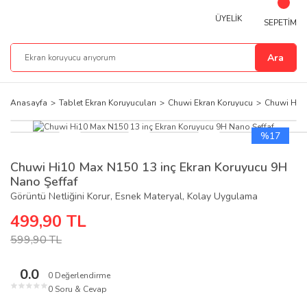
ÜYELİK
SEPETİM
Ara
Anasayfa
Tablet Ekran Koruyucuları
Chuwi Ekran Koruyucu
Chuwi Hi10
%17
Chuwi Hi10 Max N150 13 inç Ekran Koruyucu 9H
Nano Şeffaf
Görüntü Netliğini Korur, Esnek Materyal, Kolay Uygulama
499,90 TL
599,90 TL
0.0
0 Değerlendirme
★
★
★
★
★
0 Soru & Cevap