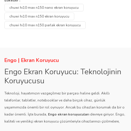
Bu ürüne ilk yorumu siz yapın!
Etiketler :
Ürün hakkında henüz soru sorulmamış.
tarafımıza iletebilirsiniz.
chuwi hi10 max n150 nano ekran koruyucu
Görüş ve önerileriniz için teşekkür ederiz.
Yorum Yaz
chuwi hi10 max n150 ekran koruyucu
Soru Sor
chuwi hi10 max n150 parlak ekran koruyucu
Ürün resmi kalitesiz, bozuk veya görüntülenemiyor.
Ürün açıklamasında eksik bilgiler bulunuyor.
Ürün bilgilerinde hatalar bulunuyor.
Ürün fiyatı diğer sitelerden daha pahalı.
Engo | Ekran Koruyucu
Bu ürüne benzer farklı alternatifler olmalı.
Engo Ekran Koruyucu: Teknolojinin
Koruyucusu
Teknoloji, hayatımızın vazgeçilmez bir parçası haline geldi. Akıllı
telefonlar, tabletler, notebooklar ve daha birçok cihaz, günlük
yaşamımızda önemli bir rol oynuyor. Ancak bu cihazları korumak da bir o
Gönder
kadar önemli. İşte burada,
Engo ekran koruyucuları
devreye giriyor. Engo,
kaliteli ve yenilikçi ekran koruyucu çözümleriyle cihazlarınızı çizilmelere,
darbelere ve diğer dış etkenlere karşı koruyarak, uzun ömürlü bir kullanım