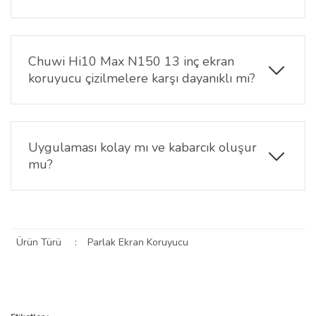
Yüksek şeffaf nano yapı, ekranın renk canlılığını ve
görüntü netliğini korur. Film veya oyun izlerken
kalite kaybı gözle görülür şekilde olmaz.
Chuwi Hi10 Max N150 13 inç ekran
koruyucu çizilmelere karşı dayanıklı mı?
Günlük kullanım sırasında oluşabilecek çizik,
sürtünme ve küçük darbelere karşı ekranı korur ve
tabletin uzun süre temiz kalmasına yardımcı olur.
Uygulaması kolay mı ve kabarcık oluşur
mu?
Doğru temizlik ve hizalama ile uygulaması kolaydır.
Hava kabarcığı oluşma ihtimali oldukça düşüktür ve
ekran yüzeyine tam oturur.
Ürün Türü
:
Parlak Ekran Koruyucu
Bu ürünün fiyat bilgisi, resim, ürün açıklamalarında ve diğer
konularda yetersiz gördüğünüz noktaları öneri formunu kullanarak