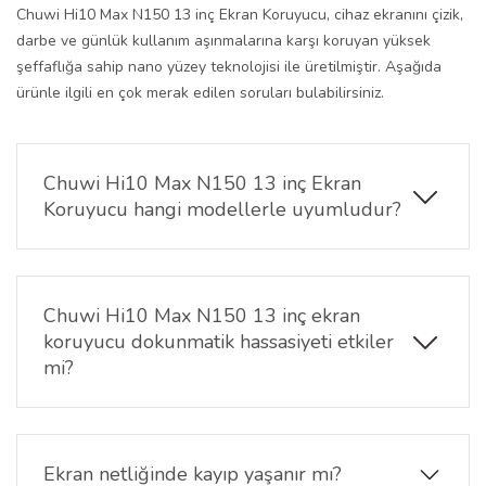
Chuwi Hi10 Max N150 13 inç Ekran Koruyucu, cihaz ekranını çizik,
darbe ve günlük kullanım aşınmalarına karşı koruyan yüksek
şeffaflığa sahip nano yüzey teknolojisi ile üretilmiştir. Aşağıda
ürünle ilgili en çok merak edilen soruları bulabilirsiniz.
Chuwi Hi10 Max N150 13 inç Ekran
Koruyucu hangi modellerle uyumludur?
Bu ekran koruyucu yalnızca Chuwi Hi10 Max N150
13 inç tablet modeli için özel ölçüyle üretilmiştir ve
ekranın tüm yüzeyine tam uyum sağlar.
Chuwi Hi10 Max N150 13 inç ekran
koruyucu dokunmatik hassasiyeti etkiler
mi?
Hayır. Nano yüzey yapısı sayesinde dokunmatik
hassasiyet korunur; kaydırma, yazı yazma ve
uygulama geçişleri akıcı şekilde devam eder.
Ekran netliğinde kayıp yaşanır mı?