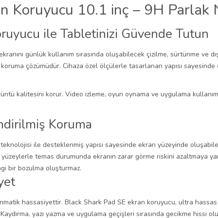
n Koruyucu 10.1 inç – 9H Parlak
ruyucu ile Tabletinizi Güvende Tutun
ekranını günlük kullanım sırasında oluşabilecek çizilme, sürtünme ve 
ran koruma çözümüdür. Cihaza özel ölçülerle tasarlanan yapısı sayesin
ntü kalitesini korur. Video izleme, oyun oynama ve uygulama kullanımı s
ndirilmiş Koruma
nolojisi ile desteklenmiş yapısı sayesinde ekran yüzeyinde oluşabilece
yüzeylerle temas durumunda ekranın zarar görme riskini azaltmaya yard
ngi bir bozulma oluşturmaz.
yet
nmatik hassasiyettir. Black Shark Pad SE ekran koruyucu, ultra hassas
. Kaydırma, yazı yazma ve uygulama geçişleri sırasında gecikme hissi ol