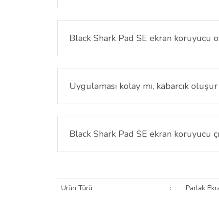
Hayır. İnce yapısı sayesinde dokunmatik hassas
Black Shark Pad SE ekran koruyucu oy
Hayır. Black Shark Pad SE ekran koruyucu dokun
şekilde devam eder.
Uygulaması kolay mı, kabarcık oluşu
Ekran yüzeyi temizlendikten sonra doğru hizalam
Black Shark Pad SE ekran koruyucu çık
Hayır. Black Shark Pad SE ekran koruyucu çıkarıl
Ürün Türü
:
Parlak Ekr