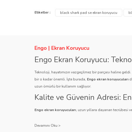
Bu ürünün fiyat bilgisi, resim, ürün açıklamalarında ve
Görüş ve önerileriniz için teşekkür ederiz.
Etiketler :
black shark pad se ekran koruyucu
bl
Ürün resmi kalitesiz, bozuk veya görüntülenemiyor.
Ürün açıklamasında eksik bilgiler bulunuyor.
Ürün bilgilerinde hatalar bulunuyor.
Engo | Ekran Koruyucu
Ürün fiyatı diğer sitelerden daha pahalı.
Engo Ekran Koruyucu: Tekno
Bu ürüne benzer farklı alternatifler olmalı.
Teknoloji, hayatımızın vazgeçilmez bir parçası haline geldi
bir o kadar önemli. İşte burada,
Engo ekran koruyucuları
de
uzun ömürlü bir kullanım sağlıyor.
Kalite ve Güvenin Adresi: E
Engo ekran koruyucuları
, uzun yıllara dayanan tecrübesi ve
Kullanıcı dostu tasarımı ve dayanıklı malzeme yapısıyla E
Çeşitlilik ve Uyum: Engo Ekr