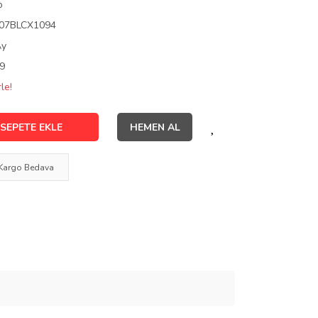
o
07BLCX1094
Ay
9
le!
SEPETE EKLE
HEMEN AL
Kargo Bedava