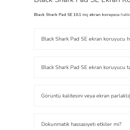
Black Shark Pad SE 10.1 inç ekran koruyucu
hakkı
Black Shark Pad SE ekran koruyucu 
Bu ekran koruyucu yalnızca
Black Shark Pad SE
sağlar.
Black Shark Pad SE ekran koruyucu ta
Black Shark Pad SE ekran koruyucu, günlük kulla
daha uzun süre temiz ve sağlam kalmasını sağla
Görüntü kalitesini veya ekran parlaklığ
Hayır. Yüksek şeffaf yapısı sayesinde ekranın ren
Dokunmatik hassasiyeti etkiler mi?