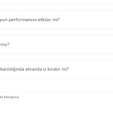
iyet korunur. Oyun oynarken veya uygulama kullanırken dokunma ve kay
un performansını etkiler mi?
matik hassasiyeti koruduğu için oyun performansını olumsuz etkilemez.
r mu?
a ile kolayca uygulanabilir. Tozsuz bir ortamda uygulandığında hava ka
arıldığında ekranda iz bırakır mı?
dığında ekranda yapışkan kalıntısı bırakmaz ve ekran yüzeyi temiz kalır
an Koruyucu