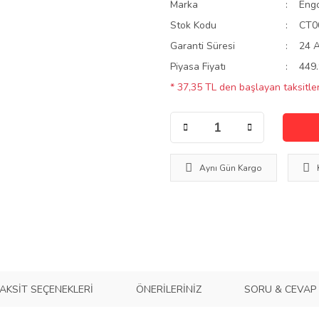
Marka
Eng
Stok Kodu
CT0
Garanti Süresi
24 
Piyasa Fiyatı
449.
* 37,35 TL den başlayan taksitler
Aynı Gün Kargo
AKSIT SEÇENEKLERI
ÖNERILERINIZ
SORU & CEVAP