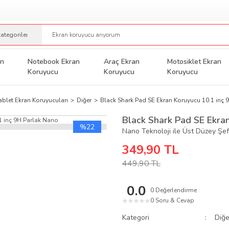
an
Notebook Ekran
Araç Ekran
Motosiklet Ekran
Koruyucu
Koruyucu
Koruyucu
ablet Ekran Koruyucuları
Diğer
Black Shark Pad SE Ekran Koruyucu 10.1 inç 
Black Shark Pad SE Ekra
%22
Nano Teknoloji ile Üst Düzey Şef
349,90 TL
449,90 TL
0.0
0 Değerlendirme
0 Soru & Cevap
★
★
★
★
★
Kategori
Diğe