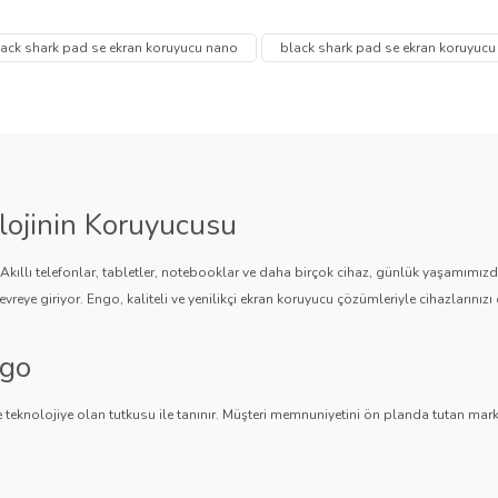
 diğer konularda yetersiz gördüğünüz noktaları öneri formunu kullanarak tarafımı
Bu ürüne ilk yorumu siz yapın!
Ürün hakkında henüz soru sorulmamış.
ack shark pad se ekran koruyucu nano
black shark pad se ekran koruyucu
Yorum Yaz
Soru Sor
lojinin Koruyucusu
. Akıllı telefonlar, tabletler, notebooklar ve daha birçok cihaz, günlük yaşamımı
vreye giriyor. Engo, kaliteli ve yenilikçi ekran koruyucu çözümleriyle cihazlarınızı 
ngo
Gönder
 teknolojiye olan tutkusu ile tanınır. Müşteri memnuniyetini ön planda tutan marka,
ngo, teknolojiyi koruma konusunda güvenilir bir çözüm sunar.
an Koruyucuları