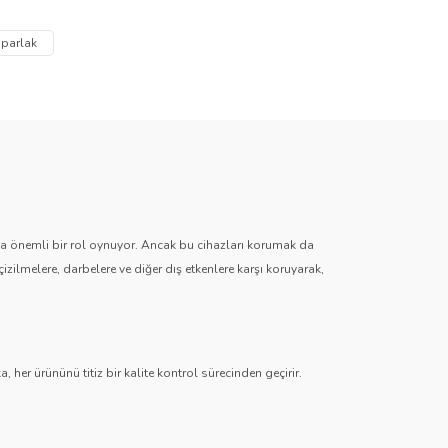
za iletebilirsiniz.
 parlak
zda önemli bir rol oynuyor. Ancak bu cihazları korumak da
çizilmelere, darbelere ve diğer dış etkenlere karşı koruyarak,
 her ürününü titiz bir kalite kontrol sürecinden geçirir.