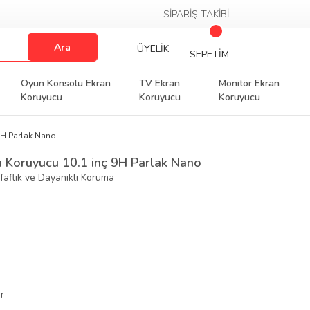
SİPARİŞ TAKİBİ
Ara
ÜYELİK
SEPETİM
Oyun Konsolu Ekran
TV Ekran
Monitör Ekran
Koruyucu
Koruyucu
Koruyucu
9H Parlak Nano
n Koruyucu 10.1 inç 9H Parlak Nano
faflık ve Dayanıklı Koruma
r