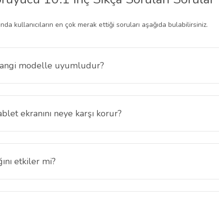
nda kullanıcıların en çok merak ettiği soruları aşağıda bulabilirsiniz.
hangi modelle uyumludur?
 10.1 inç tablet
modeli ile uyumludur. Tablet ekran ölçülerine özel ol
blet ekranını neye karşı korur?
nımda oluşabilecek çizik, sürtünme ve darbelere karşı ekran yüzeyini k
r.
ını etkiler mi?
klerini, parlaklığını ve netliğini korur. Tablet ekranı doğal ve canlı g