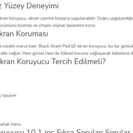
z Yüzey Deneyimi
kran koruyucu, ekran üzerine kolayca uygulanabilir. Doğru uygulandığ
ünümünü bozmaz ve cihazın orijinal tasarımını korur.
Ekran Koruması
ına sürekli maruz kalır. Black Shark Pad SE ekran koruyucu, bu tür günlü
atkı sağlar. Hem görsel hem de fiziksel koruma sağlayarak tabletinizi d
kran Koruyucu Tercih Edilmeli?
s tasarım
ruyucu 10.1 inç Sıkça Sorulan Sorular