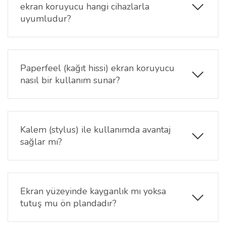
ekran koruyucu hangi cihazlarla
uyumludur?
Bu ekran koruyucu,
Black Shark Gaming 8.8 inç
ekran ölçüsüne sahip cihazlara özel olarak
üretilmiştir. Kenar uyumu ve yüzey kaplaması cihaz
Paperfeel (kağıt hissi) ekran koruyucu
ekranına tam oturacak şekilde tasarlanmıştır.
nasıl bir kullanım sunar?
Özel mikro dokulu yüzeyi sayesinde ekranda hafif
sürtünme hissi oluşturur. Bu yapı, yazı yazma ve
çizim sırasında daha kontrollü ve doğal bir kullanım
Kalem (stylus) ile kullanımda avantaj
deneyimi sağlar.
sağlar mı?
Evet. Paperfeel yüzey, kalem kullanımında kaymayı
azaltır ve daha dengeli çizgiler oluşturulmasına
yardımcı olur. Not alma ve çizim işlemlerinde daha
Ekran yüzeyinde kayganlık mı yoksa
stabil bir deneyim sunar.
tutuş mu ön plandadır?
Black Shark Gaming Paperfeel Ekran Koruyucu,