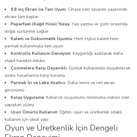
8.8 inç Ekran ile Tam Uyum
: Cihaza özel tasarımı sayesinde
ekranı tam kaplar
Paperfeel (Kağıt Hissi) Yüzey
: Yazı yazma ve çizim sırasında
doğal sürtünme sağlar
Kalem ve Dokunmatik Uyumlu
: Hem stylus kalem hem
parmak kullanımıyla tam uyum
Kontrollü Kullanım Deneyimi
: Kayganlığı azaltarak daha
stabil hareket imkânı
Çizilmelere Karşı Dayanıklı
: Günlük kullanımda oluşabilecek
yüzey hasarlarına karşı koruma
Parmak İzi ve Leke Azaltıcı
: Daha temiz ve net ekran
görünümü
Kolay Uygulama
: Kabarcık oluşumunu minimuma indiren özel
yapışkan yüzey
Uzun Ömürlü Kullanım
: Eğitim, oyun ve üretkenlik odaklı
kullanım için ideal yapı
Oyun ve Üretkenlik İçin Dengeli