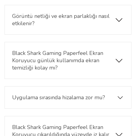
dengeli bir yüzey yapısına sahiptir. Aşırı kayganlık
yerine kontrollü bir dokunma hissi sunarak daha
Görüntü netliği ve ekran parlaklığı nasıl
stabil kullanım sağlar.
etkilenir?
Paperfeel yüzey nedeniyle ekran üzerinde hafif bir
matlık oluşabilir. Ancak bu durum yansımayı azaltır
ve uzun süreli kullanımda daha konforlu bir görüntü
Black Shark Gaming Paperfeel Ekran
deneyimi sunar.
Koruyucu günlük kullanımda ekran
temizliği kolay mı?
Özel kaplaması sayesinde parmak izi ve lekelerin
görünümü azalır. Ekran yüzeyi kolay temizlenebilir
ve daha düzenli bir görünüm sağlar.
Uygulama sırasında hizalama zor mu?
Doğru hizalama ile uygulaması oldukça pratiktir.
Ekran yüzeyi temiz ve tozsuz olduğunda, koruyucu
düzgün şekilde yerleştirilebilir.
Black Shark Gaming Paperfeel Ekran
Koruyucu çıkarıldığında yüzeyde iz kalır