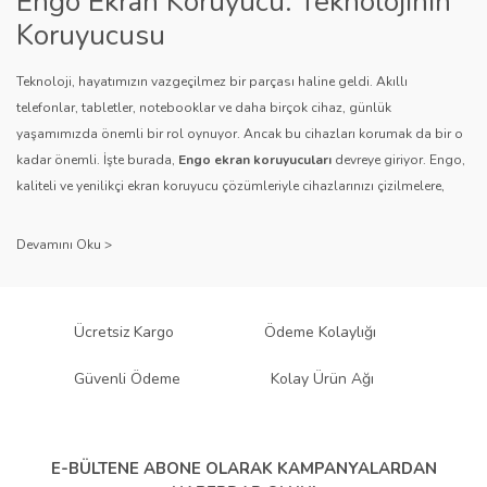
Engo Ekran Koruyucu: Teknolojinin
Bu ürüne benzer farklı alternatifler olmalı.
Koruyucusu
Teknoloji, hayatımızın vazgeçilmez bir parçası haline geldi. Akıllı
telefonlar, tabletler, notebooklar ve daha birçok cihaz, günlük
yaşamımızda önemli bir rol oynuyor. Ancak bu cihazları korumak da bir o
kadar önemli. İşte burada,
Engo ekran koruyucuları
devreye giriyor. Engo,
Gönder
kaliteli ve yenilikçi ekran koruyucu çözümleriyle cihazlarınızı çizilmelere,
darbelere ve diğer dış etkenlere karşı koruyarak, uzun ömürlü bir kullanım
sağlıyor.
Kalite ve Güvenin Adresi: Engo
Engo ekran koruyucuları
, uzun yıllara dayanan tecrübesi ve teknolojiye
Ücretsiz Kargo
Ödeme Kolaylığı
olan tutkusu ile tanınır. Müşteri memnuniyetini ön planda tutan marka, her
ürününü titiz bir kalite kontrol sürecinden geçirir. Kullanıcı dostu tasarımı
Güvenli Ödeme
Kolay Ürün Ağı
ve dayanıklı malzeme yapısıyla Engo, teknolojiyi koruma konusunda
güvenilir bir çözüm sunar.
Çeşitlilik ve Uyum: Engo Ekran
E-BÜLTENE ABONE OLARAK
KAMPANYALARDAN