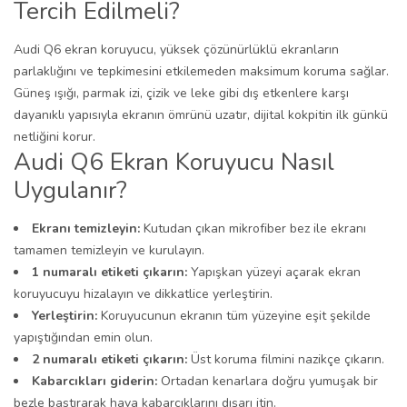
Tercih Edilmeli?
Audi Q6 ekran koruyucu, yüksek çözünürlüklü ekranların
parlaklığını ve tepkimesini etkilemeden maksimum koruma sağlar.
Güneş ışığı, parmak izi, çizik ve leke gibi dış etkenlere karşı
dayanıklı yapısıyla ekranın ömrünü uzatır, dijital kokpitin ilk günkü
netliğini korur.
Audi Q6 Ekran Koruyucu Nasıl
Uygulanır?
Ekranı temizleyin:
Kutudan çıkan mikrofiber bez ile ekranı
tamamen temizleyin ve kurulayın.
1 numaralı etiketi çıkarın:
Yapışkan yüzeyi açarak ekran
koruyucuyu hizalayın ve dikkatlice yerleştirin.
Yerleştirin:
Koruyucunun ekranın tüm yüzeyine eşit şekilde
yapıştığından emin olun.
2 numaralı etiketi çıkarın:
Üst koruma filmini nazikçe çıkarın.
Kabarcıkları giderin:
Ortadan kenarlara doğru yumuşak bir
bezle bastırarak hava kabarcıklarını dışarı itin.