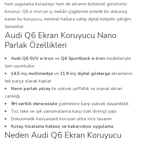
hem uygulama kolaylaşır hem de ekranın bütünsel görünümü
korunur. Q6 e-tron’un iç mekân çizgilerine estetik bir dokunuş
katan bu koruyucu, minimal hatlara sahip dijital kokpitin şıklığını
tamamlar.
Audi Q6 Ekran Koruyucu Nano
Parlak Özellikleri
Audi Q6 SUV e-tron
ve
Q6 Sportback e-tron
modelleriyle
tam uyumludur
14.5 inç multimedya
ve
11.9 inç dijital gösterge
ekranlarını
tek parça olarak kaplar
Nano parlak yüzey
ile yüksek şeffaflık ve orijinal ekran
canlılığı
9H sertlik derecesiyle
çizilmelere karşı yüksek dayanıklılık
Toz, leke ve ışık yansımalarına karşı özel dirençli yapı
Dokunmatik hassasiyeti koruyan ultra ince tasarım
Kolay, hizalama hatasız ve kabarcıksız uygulama
Neden Audi Q6 Ekran Koruyucu