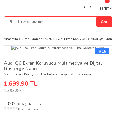
ÜYELİK
SEPETİM
Ara
Anasayfa
Araç Ekran Koruyucu
Audi Ekran Koruyucu
Audi Q6 Ekran K
%15
Audi Q6 Ekran Koruyucu Multimedya ve Dijital
Gösterge Nano
Nano Ekran Koruyucu, Darbelere Karşı Üstün Koruma
1.699,90 TL
1.999,90 TL
0.0
0 Değerlendirme
★
★
★
★
★
0 Soru & Cevap