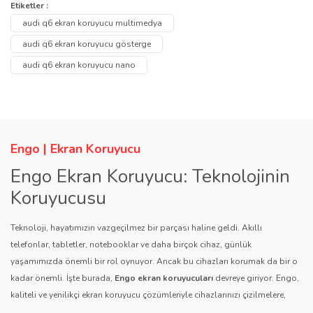
Bu ürüne ilk yorumu siz yapın!
Etiketler :
Ürün hakkında henüz soru sorulmamış.
tarafımıza iletebilirsiniz.
audi q6 ekran koruyucu multimedya
Görüş ve önerileriniz için teşekkür ederiz.
Yorum Yaz
audi q6 ekran koruyucu gösterge
Soru Sor
audi q6 ekran koruyucu nano
Ürün resmi kalitesiz, bozuk veya görüntülenemiyor.
Ürün açıklamasında eksik bilgiler bulunuyor.
Ürün bilgilerinde hatalar bulunuyor.
Ürün fiyatı diğer sitelerden daha pahalı.
Engo | Ekran Koruyucu
Bu ürüne benzer farklı alternatifler olmalı.
Engo Ekran Koruyucu: Teknolojinin
Koruyucusu
Teknoloji, hayatımızın vazgeçilmez bir parçası haline geldi. Akıllı
telefonlar, tabletler, notebooklar ve daha birçok cihaz, günlük
yaşamımızda önemli bir rol oynuyor. Ancak bu cihazları korumak da bir o
Gönder
kadar önemli. İşte burada,
Engo ekran koruyucuları
devreye giriyor. Engo,
kaliteli ve yenilikçi ekran koruyucu çözümleriyle cihazlarınızı çizilmelere,
darbelere ve diğer dış etkenlere karşı koruyarak, uzun ömürlü bir kullanım