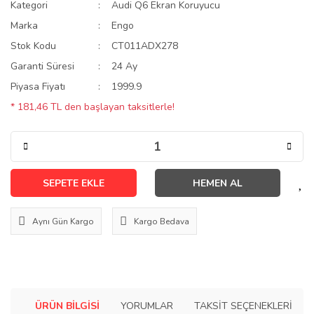
Kategori
Audi Q6 Ekran Koruyucu
Marka
Engo
Stok Kodu
CT011ADX278
Garanti Süresi
24 Ay
Piyasa Fiyatı
1999.9
* 181,46 TL den başlayan taksitlerle!
SEPETE EKLE
HEMEN AL
Aynı Gün Kargo
Kargo Bedava
ÜRÜN BILGISI
YORUMLAR
TAKSIT SEÇENEKLERI