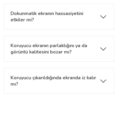
gösterge ve 14.5 inç multimedya ekranı ile uyumlu
olarak tasarlanmıştır.
Dokunmatik ekranın hassasiyetini
etkiler mi?
Hayır, ultra ince yapısı sayesinde dokunmatik ekran
tepkimesi etkilenmez. Menü geçişleri, kaydırma ve
komutlar sorunsuz şekilde çalışmaya devam eder.
Koruyucu ekranın parlaklığını ya da
görüntü kalitesini bozar mı?
Hayır.
Audi Q6 ekran koruyucu
, yüksek şeffaflığa
sahip olduğu için ekranın orijinal parlaklığını ve renk
canlılığını tamamen korur. Ekranınız ilk günkü gibi
Koruyucu çıkarıldığında ekranda iz kalır
net görünmeye devam eder.
mı?
Hayır, çıkarıldığında ekranda hiçbir yapışkan kalıntı
bırakmaz ve yüzeye zarar vermez. Yeni bir ekran
koruyucu ile kolayca değiştirilebilir.
Bu ürünün fiyat bilgisi, resim, ürün açıklamalarında ve diğer
konularda yetersiz gördüğünüz noktaları öneri formunu kullanarak