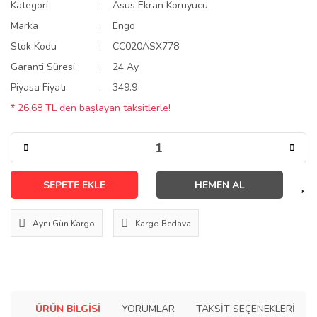
Kategori
Asus Ekran Koruyucu
Marka
Engo
Stok Kodu
CC020ASX778
Garanti Süresi
24 Ay
Piyasa Fiyatı
349.9
* 26,68 TL den başlayan taksitlerle!
SEPETE EKLE
HEMEN AL
Aynı Gün Kargo
Kargo Bedava
ÜRÜN BILGISI
YORUMLAR
TAKSIT SEÇENEKLERI