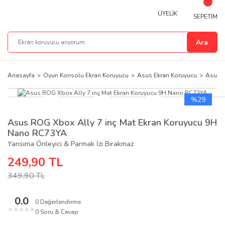
ÜYELİK
SEPETİM
Ara
Anasayfa
Oyun Konsolu Ekran Koruyucu
Asus Ekran Koruyucu
Asus R
%29
Asus ROG Xbox Ally 7 inç Mat Ekran Koruyucu 9H
Nano RC73YA
Yansıma Önleyici & Parmak İzi Bırakmaz
249,90 TL
349,90 TL
0.0
0 Değerlendirme
★
★
★
★
★
0 Soru & Cevap