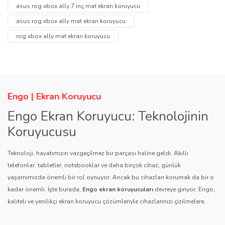
tarafımıza iletebilirsiniz.
asus rog xbox ally 7 inç mat ekran koruyucu
Görüş ve önerileriniz için teşekkür ederiz.
Yorum Yaz
asus rog xbox ally mat ekran koruyucu
Soru Sor
rog xbox ally mat ekran koruyucu
Ürün resmi kalitesiz, bozuk veya görüntülenemiyor.
Ürün açıklamasında eksik bilgiler bulunuyor.
Ürün bilgilerinde hatalar bulunuyor.
Ürün fiyatı diğer sitelerden daha pahalı.
Engo | Ekran Koruyucu
Bu ürüne benzer farklı alternatifler olmalı.
Engo Ekran Koruyucu: Teknolojinin
Koruyucusu
Teknoloji, hayatımızın vazgeçilmez bir parçası haline geldi. Akıllı
telefonlar, tabletler, notebooklar ve daha birçok cihaz, günlük
yaşamımızda önemli bir rol oynuyor. Ancak bu cihazları korumak da bir o
Gönder
kadar önemli. İşte burada,
Engo ekran koruyucuları
devreye giriyor. Engo,
kaliteli ve yenilikçi ekran koruyucu çözümleriyle cihazlarınızı çizilmelere,
darbelere ve diğer dış etkenlere karşı koruyarak, uzun ömürlü bir kullanım