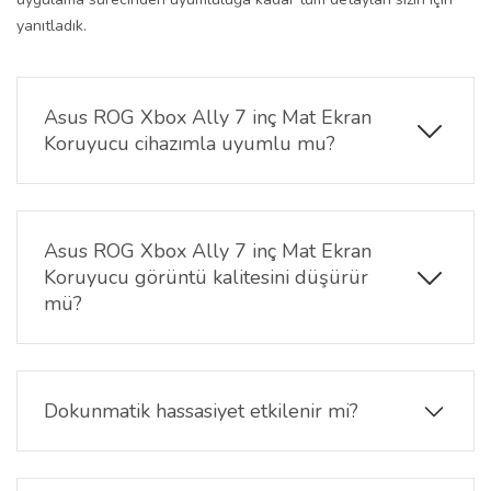
yanıtladık.
Asus ROG Xbox Ally 7 inç Mat Ekran
Koruyucu cihazımla uyumlu mu?
Evet. Bu ürün yalnızca
Asus ROG Xbox Ally
RC73YA model koduna sahip 7 inç taşınabilir
oyun konsolu
için özel olarak üretilmiştir ve cihaza
Asus ROG Xbox Ally 7 inç Mat Ekran
birebir uyum sağlar.
Koruyucu görüntü kalitesini düşürür
mü?
Hayır. Mat yüzey, görüntüyü bozmaz; aksine
parlama ve yansımaları azaltarak
özellikle aydınlık
ortamlarda daha net ve konforlu bir görüntü sunar.
Dokunmatik hassasiyet etkilenir mi?
Hayır.
Nano kaplama ve ultra ince yapısı
sayesinde dokunmatik hassasiyet korunur. Oyun içi