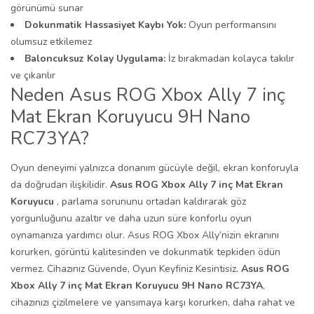
görünümü sunar
Dokunmatik Hassasiyet Kaybı Yok:
Oyun performansını
olumsuz etkilemez
Baloncuksuz Kolay Uygulama:
İz bırakmadan kolayca takılır
ve çıkarılır
Neden Asus ROG Xbox Ally 7 inç
Mat Ekran Koruyucu 9H Nano
RC73YA?
Oyun deneyimi yalnızca donanım gücüyle değil, ekran konforuyla
da doğrudan ilişkilidir.
Asus ROG Xbox Ally 7 inç Mat Ekran
Koruyucu
, parlama sorununu ortadan kaldırarak göz
yorgunluğunu azaltır ve daha uzun süre konforlu oyun
oynamanıza yardımcı olur. Asus ROG Xbox Ally’nizin ekranını
korurken, görüntü kalitesinden ve dokunmatik tepkiden ödün
vermez. Cihazınız Güvende, Oyun Keyfiniz Kesintisiz.
Asus ROG
Xbox Ally 7 inç Mat Ekran Koruyucu 9H Nano RC73YA
,
cihazınızı çizilmelere ve yansımaya karşı korurken, daha rahat ve