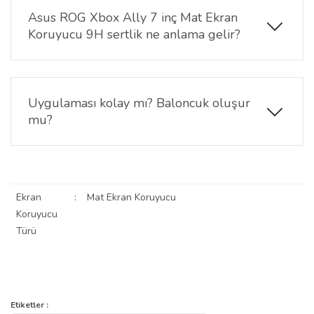
hızlı komutlar, kaydırmalar ve dokunuşlar sorunsuz
Asus ROG Xbox Ally 7 inç Mat Ekran
şekilde algılanır.
Koruyucu 9H sertlik ne anlama gelir?
9H sertlik, ekran koruyucunun
anahtar, bozuk para
ve benzeri sert temaslara karşı yüksek çizilme
direnci
sunduğunu ifade eder. Günlük kullanıma
Uygulaması kolay mı? Baloncuk oluşur
karşı güçlü koruma sağlar.
mu?
Evet, uygulaması oldukça kolaydır. Paket içeriğinde
yer alan temizlik kiti ile ekran temizlendikten sonra
hizalayarak uygulanır.
Kendinden yapışkanlı özel
Ekran
:
Mat Ekran Koruyucu
yüzeyi sayesinde baloncuk oluşmaz.
Koruyucu
Türü
Bu ürünün fiyat bilgisi, resim, ürün açıklamalarında ve diğer
konularda yetersiz gördüğünüz noktaları öneri formunu kullanarak
Bu ürüne ilk yorumu siz yapın!
Etiketler :
Ürün hakkında henüz soru sorulmamış.