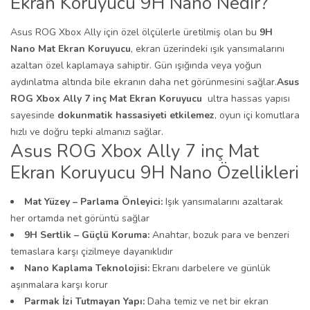
Ekran Koruyucu 9H Nano Nedir?
Asus ROG Xbox Ally için özel ölçülerle üretilmiş olan bu
9H
Nano Mat Ekran Koruyucu
, ekran üzerindeki ışık yansımalarını
azaltan özel kaplamaya sahiptir. Gün ışığında veya yoğun
aydınlatma altında bile ekranın daha net görünmesini sağlar.
Asus
ROG Xbox Ally 7 inç Mat Ekran Koruyucu
ultra hassas yapısı
sayesinde
dokunmatik hassasiyeti etkilemez
, oyun içi komutlara
hızlı ve doğru tepki almanızı sağlar.
Asus ROG Xbox Ally 7 inç Mat
Ekran Koruyucu 9H Nano Özellikleri
Mat Yüzey – Parlama Önleyici:
Işık yansımalarını azaltarak
her ortamda net görüntü sağlar
9H Sertlik – Güçlü Koruma:
Anahtar, bozuk para ve benzeri
temaslara karşı çizilmeye dayanıklıdır
Nano Kaplama Teknolojisi:
Ekranı darbelere ve günlük
aşınmalara karşı korur
Parmak İzi Tutmayan Yapı:
Daha temiz ve net bir ekran