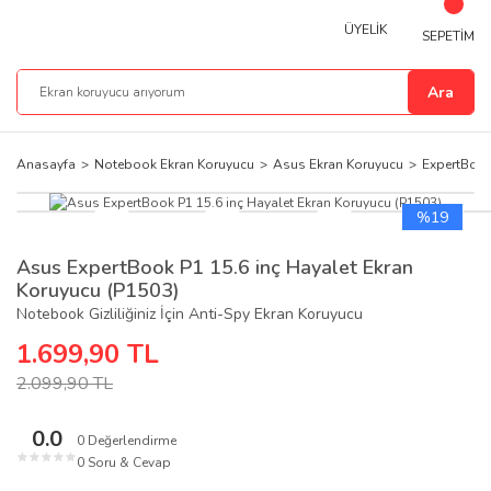
ÜYELİK
SEPETİM
Ara
Anasayfa
Notebook Ekran Koruyucu
Asus Ekran Koruyucu
ExpertBook
%19
Asus ExpertBook P1 15.6 inç Hayalet Ekran
Koruyucu (P1503)
Notebook Gizliliğiniz İçin Anti-Spy Ekran Koruyucu
1.699,90 TL
2.099,90 TL
0.0
0 Değerlendirme
★
★
★
★
★
0 Soru & Cevap