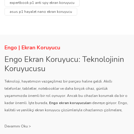
Yorum Yaz
expertbook p1 anti spy ekran koruyucu
Soru Sor
asus p1 hayalet nano ekran koruyucu
Ürün resmi kalitesiz, bozuk veya görüntülenemiyor.
Ürün açıklamasında eksik bilgiler bulunuyor.
Ürün bilgilerinde hatalar bulunuyor.
Ürün fiyatı diğer sitelerden daha pahalı.
Engo | Ekran Koruyucu
Bu ürüne benzer farklı alternatifler olmalı.
Engo Ekran Koruyucu: Teknolojinin
Koruyucusu
Teknoloji, hayatımızın vazgeçilmez bir parçası haline geldi. Akıllı
telefonlar, tabletler, notebooklar ve daha birçok cihaz, günlük
yaşamımızda önemli bir rol oynuyor. Ancak bu cihazları korumak da bir o
Gönder
kadar önemli. İşte burada,
Engo ekran koruyucuları
devreye giriyor. Engo,
kaliteli ve yenilikçi ekran koruyucu çözümleriyle cihazlarınızı çizilmelere,
darbelere ve diğer dış etkenlere karşı koruyarak, uzun ömürlü bir kullanım
sağlıyor.