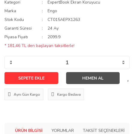
Kategori
ExpertBook Ekran Koruyucu
Marka
Engo
Stok Kodu
CT015AEPX1263
Garanti Süresi
24 Ay
Piyasa Fiyatı
2099.9
* 181,46 TL den başlayan taksitlerle!
SEPETE EKLE
HEMEN AL
Aynı Gün Kargo
Kargo Bedava
ÜRÜN BILGISI
YORUMLAR
TAKSIT SEÇENEKLERI