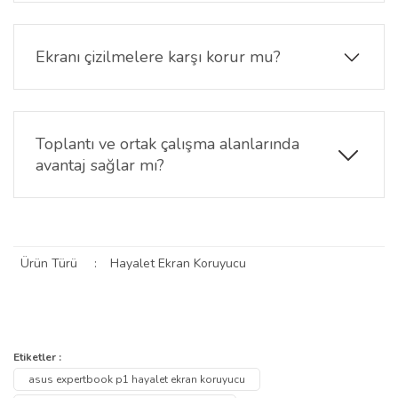
Evet. Ekran içeriği doğrudan karşıdan bakıldığında
net şekilde görüntülenebilir.
Ekranı çizilmelere karşı korur mu?
Evet. 9H yüzey sertliği sayesinde günlük kullanımda
oluşabilecek çizik ve sürtünmelere karşı koruma
sağlamaya yardımcı olur.
Toplantı ve ortak çalışma alanlarında
avantaj sağlar mı?
Evet. Ofis, toplantı odası, kütüphane ve benzeri
ortamlarda ekran içeriğinin çevredeki kişiler
tarafından görülmesini zorlaştırır.
Ürün Türü
:
Hayalet Ekran Koruyucu
Bu ürünün fiyat bilgisi, resim, ürün açıklamalarında ve diğer
konularda yetersiz gördüğünüz noktaları öneri formunu kullanarak
Bu ürüne ilk yorumu siz yapın!
Etiketler :
Ürün hakkında henüz soru sorulmamış.
tarafımıza iletebilirsiniz.
asus expertbook p1 hayalet ekran koruyucu
Görüş ve önerileriniz için teşekkür ederiz.