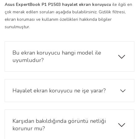
Asus ExpertBook P1 P1503 hayalet ekran koruyucu
ile ilgili en
çok merak edilen soruları aşağıda bulabilirsiniz. Gizlilik filtresi,
ekran koruması ve kullanım özellikleri hakkında bilgiler
sunulmuştur.
Bu ekran koruyucu hangi model ile
uyumludur?
Ürün, ASUS ExpertBook P1 P1503 serisi için özel
olarak üretilmiştir ve 15.6 inç ekran yapısıyla
uyumludur.
Hayalet ekran koruyucu ne işe yarar?
Privacy filtre teknolojisi sayesinde ekran içeriğinin
yan açılardan görülmesini zorlaştırarak gizliliğin
korunmasına yardımcı olur.
Karşıdan bakıldığında görüntü netliği
korunur mu?