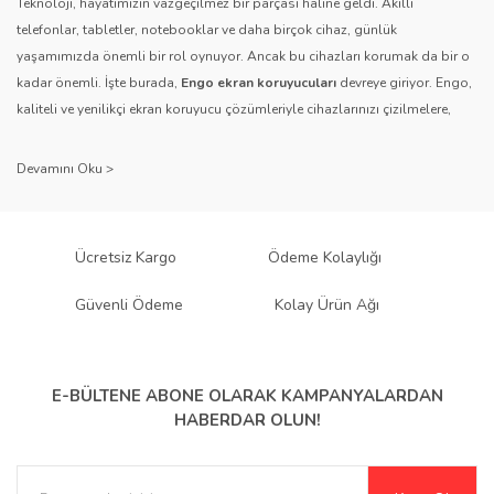
Teknoloji, hayatımızın vazgeçilmez bir parçası haline geldi. Akıllı
telefonlar, tabletler, notebooklar ve daha birçok cihaz, günlük
Bu ürüne benzer farklı alternatifler olmalı.
yaşamımızda önemli bir rol oynuyor. Ancak bu cihazları korumak da bir o
kadar önemli. İşte burada,
Engo ekran koruyucuları
devreye giriyor. Engo,
kaliteli ve yenilikçi ekran koruyucu çözümleriyle cihazlarınızı çizilmelere,
darbelere ve diğer dış etkenlere karşı koruyarak, uzun ömürlü bir kullanım
sağlıyor.
Gönder
Kalite ve Güvenin Adresi: Engo
Engo ekran koruyucuları
, uzun yıllara dayanan tecrübesi ve teknolojiye
Ücretsiz Kargo
Ödeme Kolaylığı
olan tutkusu ile tanınır. Müşteri memnuniyetini ön planda tutan marka, her
ürününü titiz bir kalite kontrol sürecinden geçirir. Kullanıcı dostu tasarımı
Güvenli Ödeme
Kolay Ürün Ağı
ve dayanıklı malzeme yapısıyla Engo, teknolojiyi koruma konusunda
güvenilir bir çözüm sunar.
Çeşitlilik ve Uyum: Engo Ekran
E-BÜLTENE ABONE OLARAK
KAMPANYALARDAN
HABERDAR OLUN!
Koruyucuları
Engo, farklı cihazlar ve kullanıcı ihtiyaçlarına yönelik geniş bir ürün