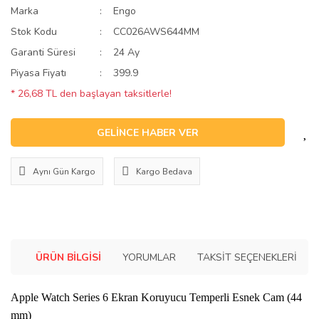
Marka
Engo
Stok Kodu
CC026AWS644MM
Garanti Süresi
24 Ay
Piyasa Fiyatı
399.9
* 26,68 TL den başlayan taksitlerle!
GELİNCE HABER VER
Aynı Gün Kargo
Kargo Bedava
ÜRÜN BILGISI
YORUMLAR
TAKSIT SEÇENEKLERI
Apple Watch Series 6 Ekran Koruyucu Temperli Esnek Cam (44
mm)