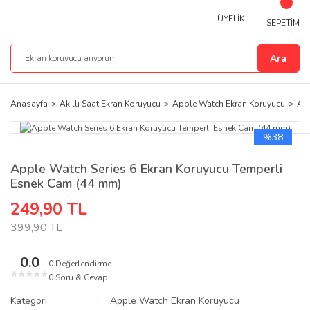
ÜYELİK
SEPETİM
Ara
Anasayfa
Akıllı Saat Ekran Koruyucu
Apple Watch Ekran Koruyucu
App
%38
Apple Watch Series 6 Ekran Koruyucu Temperli
Esnek Cam (44 mm)
249,90 TL
399,90 TL
0.0
0 Değerlendirme
★
★
★
★
★
0 Soru & Cevap
Kategori
Apple Watch Ekran Koruyucu