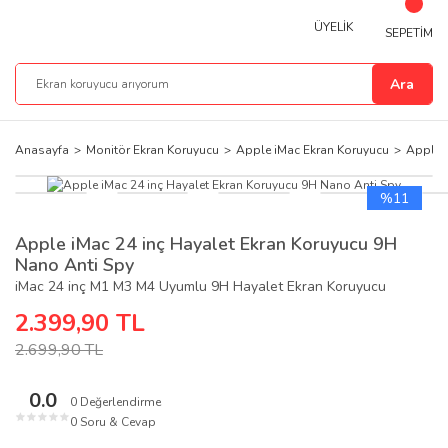
ÜYELİK
SEPETİM
Ara
Anasayfa
Monitör Ekran Koruyucu
Apple iMac Ekran Koruyucu
Apple i
%11
Apple iMac 24 inç Hayalet Ekran Koruyucu 9H
Nano Anti Spy
iMac 24 inç M1 M3 M4 Uyumlu 9H Hayalet Ekran Koruyucu
2.399,90 TL
2.699,90 TL
0.0
0 Değerlendirme
★
★
★
★
★
0 Soru & Cevap