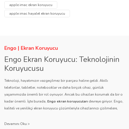
apple imac ekran koruyucu
Ürün resmi kalitesiz, bozuk veya görüntülenemiyor.
apple imac hayalet ekran koruyucu
Ürün açıklamasında eksik bilgiler bulunuyor.
Ürün bilgilerinde hatalar bulunuyor.
Ürün fiyatı diğer sitelerden daha pahalı.
Engo | Ekran Koruyucu
Bu ürüne benzer farklı alternatifler olmalı.
Engo Ekran Koruyucu: Teknolojinin
Koruyucusu
Teknoloji, hayatımızın vazgeçilmez bir parçası haline geldi. Akıllı
Gönder
telefonlar, tabletler, notebooklar ve daha birçok cihaz, günlük
yaşamımızda önemli bir rol oynuyor. Ancak bu cihazları korumak da bir o
kadar önemli. İşte burada,
Engo ekran koruyucuları
devreye giriyor. Engo,
kaliteli ve yenilikçi ekran koruyucu çözümleriyle cihazlarınızı çizilmelere,
darbelere ve diğer dış etkenlere karşı koruyarak, uzun ömürlü bir kullanım
sağlıyor.