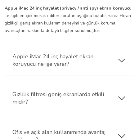
Apple iMac 24 inç hayalet (privacy / anti spy) ekran koruyucu
ile ilgili en çok merak edilen soruları aşağıda bulabilirsiniz. Ekran
gizliliği, geniş ekran kullanım deneyimi ve günlük koruma
avantajları hakkında detaylı bilgiler sunulmuştur.
Apple iMac 24 inç hayalet ekran
koruyucu ne işe yarar?
Hayalet ekran koruyucu, ekranın yalnızca karşıdan
bakıldığında net görünmesini sağlar. Yan açılardan
bakıldığında görüntü karartılarak gizlilik sunar.
Gizlilik filtresi geniş ekranlarda etkili
midir?
Evet. Geniş ekran yapısına rağmen görüş açısını
daraltarak ekran içeriğinin yan açılardan
görünmesini engeller ve gizliliği korur.
Ofis ve açık alan kullanımında avantaj