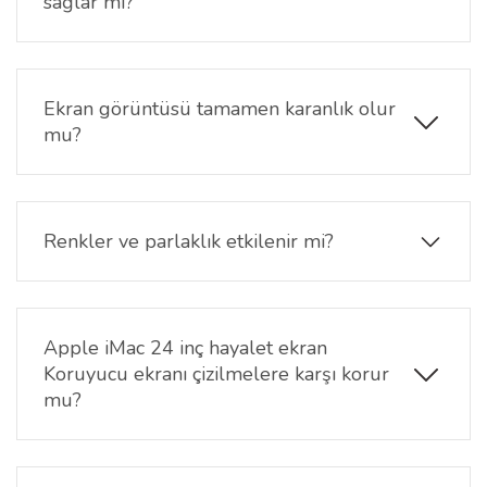
sağlar mı?
Evet. Ofis ortamı, ortak çalışma alanları ve açık alan
kullanımlarında ekranın başkaları tarafından
görülmesini zorlaştırarak güvenli kullanım sağlar.
Ekran görüntüsü tamamen karanlık olur
mu?
Hayır. Karşıdan bakıldığında ekran netliğini korur.
Sadece yan açılarda görüntü koyulaşarak
görünürlük sınırlandırılır.
Renkler ve parlaklık etkilenir mi?
Karşıdan kullanımda ekranın renk dengesi korunur.
Gizlilik filtresi yalnızca görüş açısını daraltarak
çalışır.
Apple iMac 24 inç hayalet ekran
Koruyucu ekranı çizilmelere karşı korur
mu?
Evet. Günlük kullanımda oluşabilecek çizik,
sürtünme ve yüzey temaslarına karşı ekranı