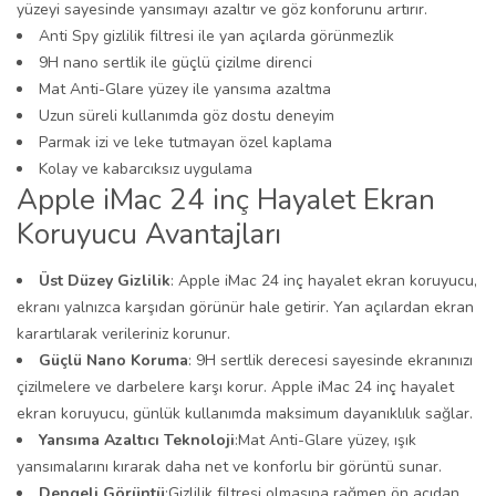
yüzeyi sayesinde yansımayı azaltır ve göz konforunu artırır.
Anti Spy gizlilik filtresi ile yan açılarda görünmezlik
9H nano sertlik ile güçlü çizilme direnci
Mat Anti-Glare yüzey ile yansıma azaltma
Uzun süreli kullanımda göz dostu deneyim
Parmak izi ve leke tutmayan özel kaplama
Kolay ve kabarcıksız uygulama
Apple iMac 24 inç Hayalet Ekran
Koruyucu Avantajları
Üst Düzey Gizlilik
: Apple iMac 24 inç hayalet ekran koruyucu,
ekranı yalnızca karşıdan görünür hale getirir. Yan açılardan ekran
karartılarak verileriniz korunur.
Güçlü Nano Koruma
: 9H sertlik derecesi sayesinde ekranınızı
çizilmelere ve darbelere karşı korur. Apple iMac 24 inç hayalet
ekran koruyucu, günlük kullanımda maksimum dayanıklılık sağlar.
Yansıma Azaltıcı Teknoloji
:Mat Anti-Glare yüzey, ışık
yansımalarını kırarak daha net ve konforlu bir görüntü sunar.
Dengeli Görüntü
:Gizlilik filtresi olmasına rağmen ön açıdan