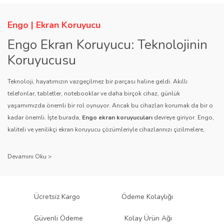
Engo | Ekran Koruyucu
Engo Ekran Koruyucu: Teknolojinin
Koruyucusu
Teknoloji, hayatımızın vazgeçilmez bir parçası haline geldi. Akıllı
telefonlar, tabletler, notebooklar ve daha birçok cihaz, günlük
yaşamımızda önemli bir rol oynuyor. Ancak bu cihazları korumak da bir o
kadar önemli. İşte burada,
Engo ekran koruyucuları
devreye giriyor. Engo,
kaliteli ve yenilikçi ekran koruyucu çözümleriyle cihazlarınızı çizilmelere,
darbelere ve diğer dış etkenlere karşı koruyarak, uzun ömürlü bir kullanım
sağlıyor.
Kalite ve Güvenin Adresi: Engo
Engo ekran koruyucuları
, uzun yıllara dayanan tecrübesi ve teknolojiye
Ücretsiz Kargo
Ödeme Kolaylığı
olan tutkusu ile tanınır. Müşteri memnuniyetini ön planda tutan marka, her
ürününü titiz bir kalite kontrol sürecinden geçirir. Kullanıcı dostu tasarımı
Güvenli Ödeme
Kolay Ürün Ağı