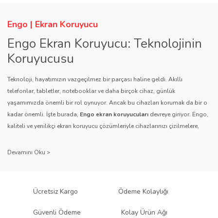
Engo | Ekran Koruyucu
Engo Ekran Koruyucu: Teknolojinin
Koruyucusu
Teknoloji, hayatımızın vazgeçilmez bir parçası haline geldi. Akıllı
telefonlar, tabletler, notebooklar ve daha birçok cihaz, günlük
yaşamımızda önemli bir rol oynuyor. Ancak bu cihazları korumak da bir o
kadar önemli. İşte burada,
Engo ekran koruyucuları
devreye giriyor. Engo,
kaliteli ve yenilikçi ekran koruyucu çözümleriyle cihazlarınızı çizilmelere,
darbelere ve diğer dış etkenlere karşı koruyarak, uzun ömürlü bir kullanım
sağlıyor.
Kalite ve Güvenin Adresi: Engo
Engo ekran koruyucuları
, uzun yıllara dayanan tecrübesi ve teknolojiye
Ücretsiz Kargo
Ödeme Kolaylığı
olan tutkusu ile tanınır. Müşteri memnuniyetini ön planda tutan marka, her
ürününü titiz bir kalite kontrol sürecinden geçirir. Kullanıcı dostu tasarımı
Güvenli Ödeme
Kolay Ürün Ağı