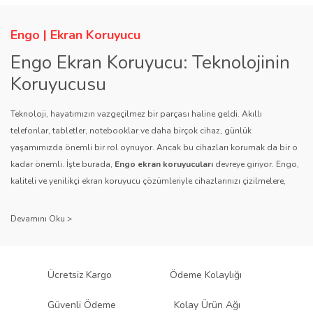
Engo | Ekran Koruyucu
Engo Ekran Koruyucu: Teknolojinin
Koruyucusu
Teknoloji, hayatımızın vazgeçilmez bir parçası haline geldi. Akıllı
telefonlar, tabletler, notebooklar ve daha birçok cihaz, günlük
yaşamımızda önemli bir rol oynuyor. Ancak bu cihazları korumak da bir o
kadar önemli. İşte burada,
Engo ekran koruyucuları
devreye giriyor. Engo,
kaliteli ve yenilikçi ekran koruyucu çözümleriyle cihazlarınızı çizilmelere,
darbelere ve diğer dış etkenlere karşı koruyarak, uzun ömürlü bir kullanım
sağlıyor.
Kalite ve Güvenin Adresi: Engo
Engo ekran koruyucuları
, uzun yıllara dayanan tecrübesi ve teknolojiye
Ücretsiz Kargo
Ödeme Kolaylığı
olan tutkusu ile tanınır. Müşteri memnuniyetini ön planda tutan marka, her
ürününü titiz bir kalite kontrol sürecinden geçirir. Kullanıcı dostu tasarımı
Güvenli Ödeme
Kolay Ürün Ağı