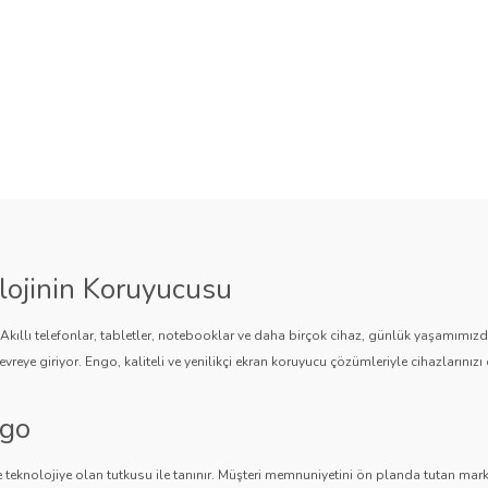
lojinin Koruyucusu
. Akıllı telefonlar, tabletler, notebooklar ve daha birçok cihaz, günlük yaşamımı
vreye giriyor. Engo, kaliteli ve yenilikçi ekran koruyucu çözümleriyle cihazlarınızı 
ngo
 teknolojiye olan tutkusu ile tanınır. Müşteri memnuniyetini ön planda tutan marka,