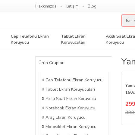
Hakkımızda
İletişim
Blog
Cep Telefonu Ekran
Tablet Ekran
Akıllı Saat Ekr
Koruyucu
Koruyucuları
Koruyucu
Ya
Ürün Grupları
Cep Telefonu Ekran Koruyucu
Yam
Tablet Ekran Koruyucuları
150c
Akıllı Saat Ekran Koruyucu
Koru
299
Göst
Notebook Ekran Koruyucu
399
Araç Ekran Koruyucu
Motosiklet Ekran Koruyucu