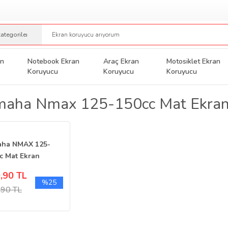
an
Notebook Ekran
Araç Ekran
Motosiklet Ekran
Koruyucu
Koruyucu
Koruyucu
maha Nmax 125-150cc Mat Ekran
aha NMAX 125-
c Mat Ekran
yucu Dijital
,90 TL
erge
%25
,90 TL