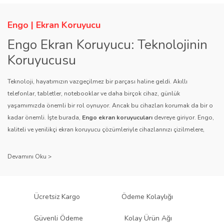
Engo | Ekran Koruyucu
Engo Ekran Koruyucu: Teknolojinin
Koruyucusu
Teknoloji, hayatımızın vazgeçilmez bir parçası haline geldi. Akıllı
telefonlar, tabletler, notebooklar ve daha birçok cihaz, günlük
yaşamımızda önemli bir rol oynuyor. Ancak bu cihazları korumak da bir o
kadar önemli. İşte burada,
Engo ekran koruyucuları
devreye giriyor. Engo,
kaliteli ve yenilikçi ekran koruyucu çözümleriyle cihazlarınızı çizilmelere,
darbelere ve diğer dış etkenlere karşı koruyarak, uzun ömürlü bir kullanım
sağlıyor.
Kalite ve Güvenin Adresi: Engo
Engo ekran koruyucuları
, uzun yıllara dayanan tecrübesi ve teknolojiye
Ücretsiz Kargo
Ödeme Kolaylığı
olan tutkusu ile tanınır. Müşteri memnuniyetini ön planda tutan marka, her
ürününü titiz bir kalite kontrol sürecinden geçirir. Kullanıcı dostu tasarımı
Güvenli Ödeme
Kolay Ürün Ağı