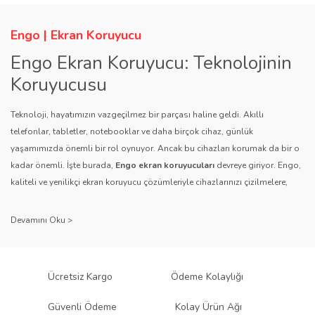
Engo | Ekran Koruyucu
Engo Ekran Koruyucu: Teknolojinin
Koruyucusu
Teknoloji, hayatımızın vazgeçilmez bir parçası haline geldi. Akıllı
telefonlar, tabletler, notebooklar ve daha birçok cihaz, günlük
yaşamımızda önemli bir rol oynuyor. Ancak bu cihazları korumak da bir o
kadar önemli. İşte burada,
Engo ekran koruyucuları
devreye giriyor. Engo,
kaliteli ve yenilikçi ekran koruyucu çözümleriyle cihazlarınızı çizilmelere,
darbelere ve diğer dış etkenlere karşı koruyarak, uzun ömürlü bir kullanım
sağlıyor.
Kalite ve Güvenin Adresi: Engo
Engo ekran koruyucuları
, uzun yıllara dayanan tecrübesi ve teknolojiye
Ücretsiz Kargo
Ödeme Kolaylığı
olan tutkusu ile tanınır. Müşteri memnuniyetini ön planda tutan marka, her
ürününü titiz bir kalite kontrol sürecinden geçirir. Kullanıcı dostu tasarımı
Güvenli Ödeme
Kolay Ürün Ağı