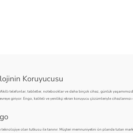
lojinin Koruyucusu
. Akıllı telefonlar, tabletler, notebooklar ve daha birçok cihaz, günlük yaşamımı
vreye giriyor. Engo, kaliteli ve yenilikçi ekran koruyucu çözümleriyle cihazlarınızı 
ngo
 teknolojiye olan tutkusu ile tanınır. Müşteri memnuniyetini ön planda tutan marka,