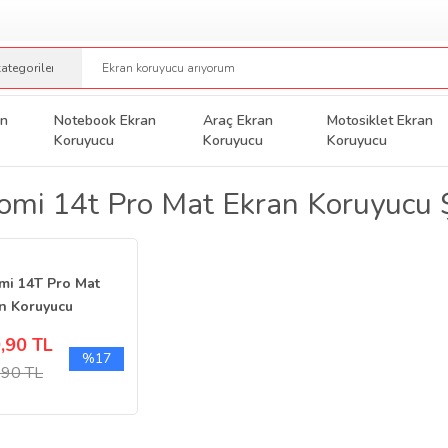
an
Notebook Ekran
Araç Ekran
Motosiklet Ekran
Koruyucu
Koruyucu
Koruyucu
omi 14t Pro Mat Ekran Koruyucu 
mi 14T Pro Mat
n Koruyucu
ak İzi Bırakmaz
,90 TL
af
%17
,90 TL