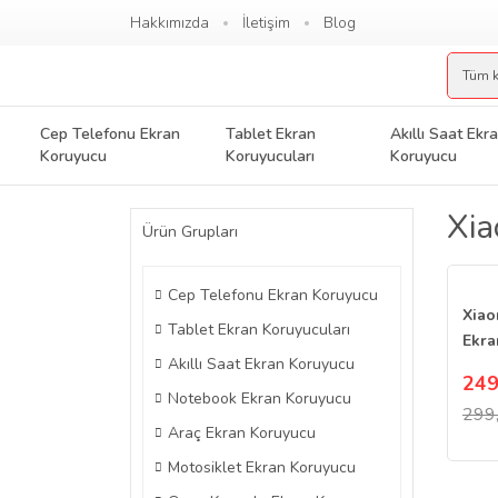
Hakkımızda
İletişim
Blog
Cep Telefonu Ekran
Tablet Ekran
Akıllı Saat Ekr
Koruyucu
Koruyucuları
Koruyucu
Xia
Ürün Grupları
Cep Telefonu Ekran Koruyucu
Xiao
Tablet Ekran Koruyucuları
Ekra
Akıllı Saat Ekran Koruyucu
Parm
249
Şeff
Notebook Ekran Koruyucu
299
Araç Ekran Koruyucu
Motosiklet Ekran Koruyucu