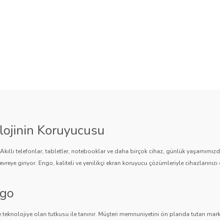
lojinin Koruyucusu
. Akıllı telefonlar, tabletler, notebooklar ve daha birçok cihaz, günlük yaşamımı
vreye giriyor. Engo, kaliteli ve yenilikçi ekran koruyucu çözümleriyle cihazlarınızı 
ngo
 teknolojiye olan tutkusu ile tanınır. Müşteri memnuniyetini ön planda tutan marka,