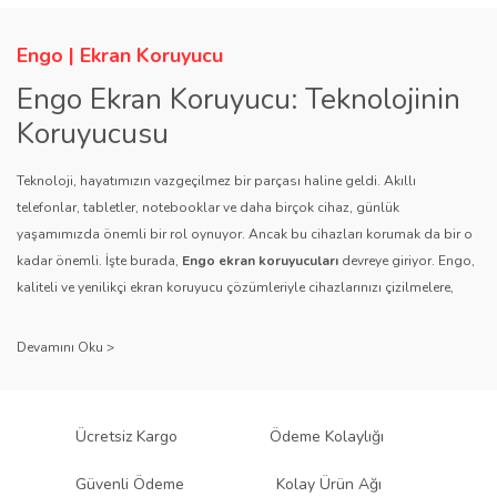
Engo | Ekran Koruyucu
Engo Ekran Koruyucu: Teknolojinin
Koruyucusu
Teknoloji, hayatımızın vazgeçilmez bir parçası haline geldi. Akıllı
telefonlar, tabletler, notebooklar ve daha birçok cihaz, günlük
yaşamımızda önemli bir rol oynuyor. Ancak bu cihazları korumak da bir o
kadar önemli. İşte burada,
Engo ekran koruyucuları
devreye giriyor. Engo,
kaliteli ve yenilikçi ekran koruyucu çözümleriyle cihazlarınızı çizilmelere,
darbelere ve diğer dış etkenlere karşı koruyarak, uzun ömürlü bir kullanım
sağlıyor.
Kalite ve Güvenin Adresi: Engo
Engo ekran koruyucuları
, uzun yıllara dayanan tecrübesi ve teknolojiye
Ücretsiz Kargo
Ödeme Kolaylığı
olan tutkusu ile tanınır. Müşteri memnuniyetini ön planda tutan marka, her
ürününü titiz bir kalite kontrol sürecinden geçirir. Kullanıcı dostu tasarımı
Güvenli Ödeme
Kolay Ürün Ağı