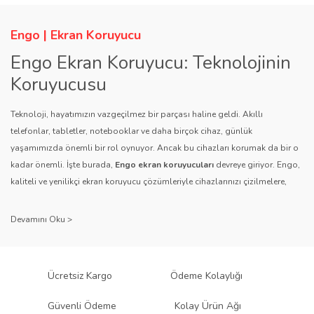
Engo | Ekran Koruyucu
Engo Ekran Koruyucu: Teknolojinin
Koruyucusu
Teknoloji, hayatımızın vazgeçilmez bir parçası haline geldi. Akıllı
telefonlar, tabletler, notebooklar ve daha birçok cihaz, günlük
yaşamımızda önemli bir rol oynuyor. Ancak bu cihazları korumak da bir o
kadar önemli. İşte burada,
Engo ekran koruyucuları
devreye giriyor. Engo,
kaliteli ve yenilikçi ekran koruyucu çözümleriyle cihazlarınızı çizilmelere,
darbelere ve diğer dış etkenlere karşı koruyarak, uzun ömürlü bir kullanım
sağlıyor.
Kalite ve Güvenin Adresi: Engo
Engo ekran koruyucuları
, uzun yıllara dayanan tecrübesi ve teknolojiye
Ücretsiz Kargo
Ödeme Kolaylığı
olan tutkusu ile tanınır. Müşteri memnuniyetini ön planda tutan marka, her
ürününü titiz bir kalite kontrol sürecinden geçirir. Kullanıcı dostu tasarımı
Güvenli Ödeme
Kolay Ürün Ağı