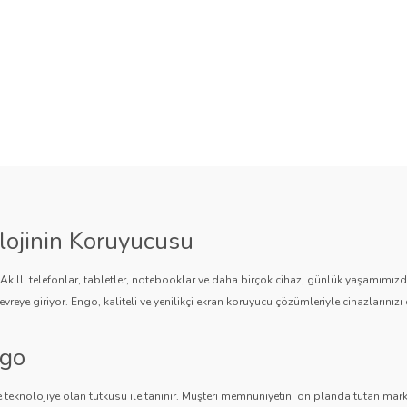
lojinin Koruyucusu
. Akıllı telefonlar, tabletler, notebooklar ve daha birçok cihaz, günlük yaşamımı
vreye giriyor. Engo, kaliteli ve yenilikçi ekran koruyucu çözümleriyle cihazlarınızı 
ngo
 teknolojiye olan tutkusu ile tanınır. Müşteri memnuniyetini ön planda tutan marka,