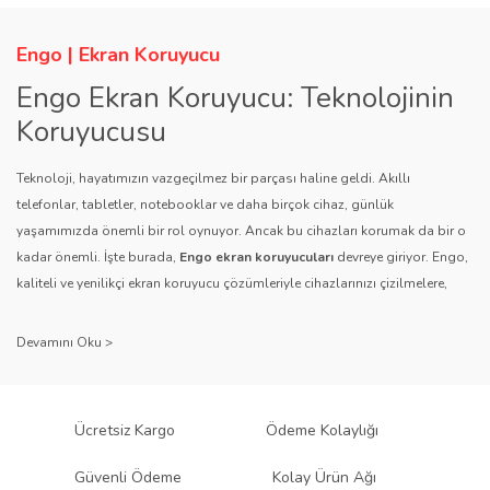
Engo | Ekran Koruyucu
Engo Ekran Koruyucu: Teknolojinin
Koruyucusu
Teknoloji, hayatımızın vazgeçilmez bir parçası haline geldi. Akıllı
telefonlar, tabletler, notebooklar ve daha birçok cihaz, günlük
yaşamımızda önemli bir rol oynuyor. Ancak bu cihazları korumak da bir o
kadar önemli. İşte burada,
Engo ekran koruyucuları
devreye giriyor. Engo,
kaliteli ve yenilikçi ekran koruyucu çözümleriyle cihazlarınızı çizilmelere,
darbelere ve diğer dış etkenlere karşı koruyarak, uzun ömürlü bir kullanım
sağlıyor.
Kalite ve Güvenin Adresi: Engo
Engo ekran koruyucuları
, uzun yıllara dayanan tecrübesi ve teknolojiye
Ücretsiz Kargo
Ödeme Kolaylığı
olan tutkusu ile tanınır. Müşteri memnuniyetini ön planda tutan marka, her
ürününü titiz bir kalite kontrol sürecinden geçirir. Kullanıcı dostu tasarımı
Güvenli Ödeme
Kolay Ürün Ağı