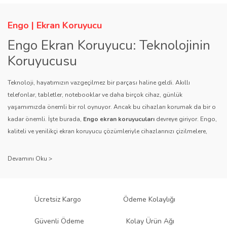
Engo | Ekran Koruyucu
Engo Ekran Koruyucu: Teknolojinin
Koruyucusu
Teknoloji, hayatımızın vazgeçilmez bir parçası haline geldi. Akıllı
telefonlar, tabletler, notebooklar ve daha birçok cihaz, günlük
yaşamımızda önemli bir rol oynuyor. Ancak bu cihazları korumak da bir o
kadar önemli. İşte burada,
Engo ekran koruyucuları
devreye giriyor. Engo,
kaliteli ve yenilikçi ekran koruyucu çözümleriyle cihazlarınızı çizilmelere,
darbelere ve diğer dış etkenlere karşı koruyarak, uzun ömürlü bir kullanım
sağlıyor.
Kalite ve Güvenin Adresi: Engo
Engo ekran koruyucuları
, uzun yıllara dayanan tecrübesi ve teknolojiye
Ücretsiz Kargo
Ödeme Kolaylığı
olan tutkusu ile tanınır. Müşteri memnuniyetini ön planda tutan marka, her
ürününü titiz bir kalite kontrol sürecinden geçirir. Kullanıcı dostu tasarımı
Güvenli Ödeme
Kolay Ürün Ağı