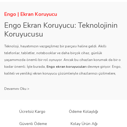
Engo | Ekran Koruyucu
Engo Ekran Koruyucu: Teknolojinin
Koruyucusu
Teknoloji, hayatımızın vazgeçilmez bir parçası haline geldi. Akıllı
telefonlar, tabletler, notebooklar ve daha birçok cihaz, günlük
yaşamımızda önemli bir rol oynuyor. Ancak bu cihazları korumak da bir o
kadar önemli. İşte burada,
Engo ekran koruyucuları
devreye giriyor. Engo,
kaliteli ve yenilikçi ekran koruyucu çözümleriyle cihazlarınızı çizilmelere,
darbelere ve diğer dış etkenlere karşı koruyarak, uzun ömürlü bir kullanım
sağlıyor.
Kalite ve Güvenin Adresi: Engo
Engo ekran koruyucuları
, uzun yıllara dayanan tecrübesi ve teknolojiye
Ücretsiz Kargo
Ödeme Kolaylığı
olan tutkusu ile tanınır. Müşteri memnuniyetini ön planda tutan marka, her
ürününü titiz bir kalite kontrol sürecinden geçirir. Kullanıcı dostu tasarımı
Güvenli Ödeme
Kolay Ürün Ağı