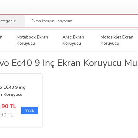
an
Notebook Ekran
Araç Ekran
Motosiklet Ekran
Koruyucu
Koruyucu
Koruyucu
vo Ec40 9 Inç Ekran Koruyucu Mu
o EC40 9 inç
n Koruyucu
imedya
,90 TL
gasyon Nano
%26
,90 TL