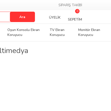
SİPARİŞ TAKİBİ
0
Ara
ÜYELİK
SEPETİM
Oyun Konsolu Ekran
TV Ekran
Monitör Ekran
Koruyucu
Koruyucu
Koruyucu
ltimedya