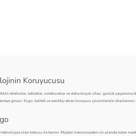
lojinin Koruyucusu
. Akıllı telefonlar, tabletler, notebooklar ve daha birçok cihaz, günlük yaşamımı
vreye giriyor. Engo, kaliteli ve yenilikçi ekran koruyucu çözümleriyle cihazlarınızı 
ngo
 teknolojiye olan tutkusu ile tanınır. Müşteri memnuniyetini ön planda tutan marka,