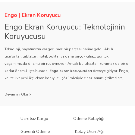
Engo | Ekran Koruyucu
Engo Ekran Koruyucu: Teknolojinin
Koruyucusu
Teknoloji, hayatımızın vazgeçilmez bir parçası haline geldi. Akıllı
telefonlar, tabletler, notebooklar ve daha birçok cihaz, günlük
yaşamımızda önemli bir rol oynuyor. Ancak bu cihazları korumak da bir o
kadar önemli. İşte burada,
Engo ekran koruyucuları
devreye giriyor. Engo,
kaliteli ve yenilikçi ekran koruyucu çözümleriyle cihazlarınızı çizilmelere,
darbelere ve diğer dış etkenlere karşı koruyarak, uzun ömürlü bir kullanım
sağlıyor.
Kalite ve Güvenin Adresi: Engo
Engo ekran koruyucuları
, uzun yıllara dayanan tecrübesi ve teknolojiye
Ücretsiz Kargo
Ödeme Kolaylığı
olan tutkusu ile tanınır. Müşteri memnuniyetini ön planda tutan marka, her
ürününü titiz bir kalite kontrol sürecinden geçirir. Kullanıcı dostu tasarımı
Güvenli Ödeme
Kolay Ürün Ağı