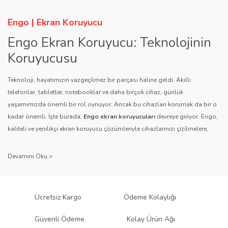
Engo | Ekran Koruyucu
Engo Ekran Koruyucu: Teknolojinin
Koruyucusu
Teknoloji, hayatımızın vazgeçilmez bir parçası haline geldi. Akıllı
telefonlar, tabletler, notebooklar ve daha birçok cihaz, günlük
yaşamımızda önemli bir rol oynuyor. Ancak bu cihazları korumak da bir o
kadar önemli. İşte burada,
Engo ekran koruyucuları
devreye giriyor. Engo,
kaliteli ve yenilikçi ekran koruyucu çözümleriyle cihazlarınızı çizilmelere,
darbelere ve diğer dış etkenlere karşı koruyarak, uzun ömürlü bir kullanım
sağlıyor.
Kalite ve Güvenin Adresi: Engo
Engo ekran koruyucuları
, uzun yıllara dayanan tecrübesi ve teknolojiye
Ücretsiz Kargo
Ödeme Kolaylığı
olan tutkusu ile tanınır. Müşteri memnuniyetini ön planda tutan marka, her
ürününü titiz bir kalite kontrol sürecinden geçirir. Kullanıcı dostu tasarımı
Güvenli Ödeme
Kolay Ürün Ağı